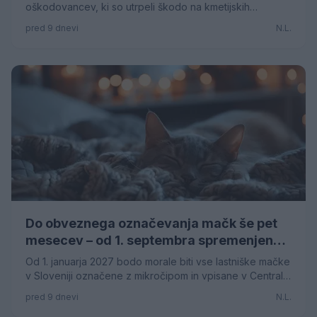
s točo v letu 2026
oškodovancev, ki so utrpeli škodo na kmetijskih
pridelkih zaradi posledic neurij s točo, v obdobju od 12.
pred 9 dnevi
N.L.
maja do 22. junija 2026.
Do obveznega označevanja mačk še pet
mesecev – od 1. septembra spremenjeno
sofinanciranje označitve
Od 1. januarja 2027 bodo morale biti vse lastniške mačke
v Sloveniji označene z mikročipom in vpisane v Centralni
register hišnih živali (CRHŽ).
pred 9 dnevi
N.L.