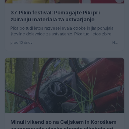
37. Pikin festival: Pomagajte Piki pri
zbiranju materiala za ustvarjanje
Pika bo tudi letos razveseljevala otroke in jim ponujala
številne delavnice za ustvarjanje. Pika tudi letos zbira
različne materiale in pri tem ji lahko pomagate tudi vi.
pred 10 dnevi
N.L.
Minuli vikend so na Celjskem in Koroškem
zaznamovale visoke stopnje alkohola pri