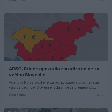
ARSO: Rdeče opozorilo zaradi vročine za
večino Slovenije
Agencija RS za okolje je zaradi izrazitega vročinskega
vala za večji del Slovenije izdala rdeče vremensko
opozorilo, ki bo veljalo od danes do vključno četrtka.
pred 5 dnevi
A.T.