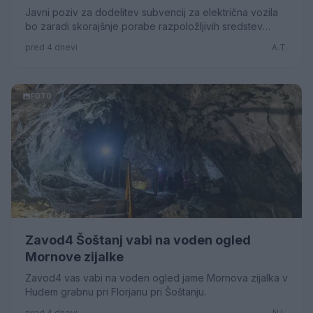
Javni poziv za dodelitev subvencij za električna vozila
bo zaradi skorajšnje porabe razpoložljivih sredstev
kmalu zaključen. Doslej predvidena sredstva iz
pred 4 dnevi
A.T.
podnebnega sklada so porabljena, evropskega vira ne
bo več, tako da še ni znano, ali in kdaj bi lahko bil
objavljen nov poziv, sporoča pristojno ministrstvo.
FOTO
Zavod4 Šoštanj vabi na voden ogled
Mornove zijalke
Zavod4 vas vabi na voden ogled jame Mornova zijalka v
Hudem grabnu pri Florjanu pri Šoštanju.
pred 4 dnevi
N.L.