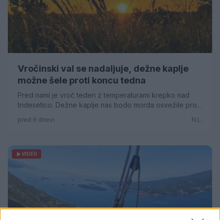
Vročinski val se nadaljuje, dežne kaplje
možne šele proti koncu tedna
Pred nami je vroč teden z temperaturami krepko nad
tridesetico. Dežne kaplje nas bodo morda osvežile proti
koncu tedna.
pred 6 dnevi
N.L.
VIDEO