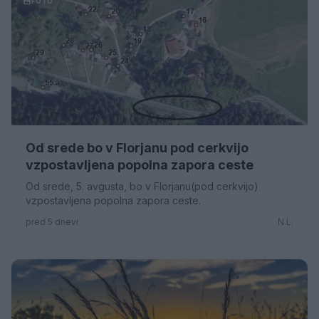
FOTO
Od srede bo v Florjanu pod cerkvijo
vzpostavljena popolna zapora ceste
Od srede, 5. avgusta, bo v Florjanu(pod cerkvijo)
vzpostavljena popolna zapora ceste.
pred 5 dnevi
N.L.