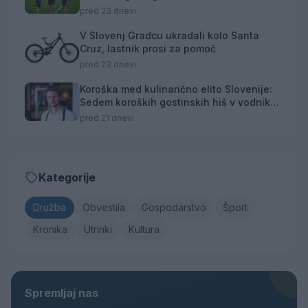
ekipe za finale svetovnega prvenstva
pred 23 dnevi
V Slovenj Gradcu ukradali kolo Santa
Cruz, lastnik prosi za pomoč
pred 23 dnevi
Koroška med kulinarično elito Slovenije:
Sedem koroških gostinskih hiš v vodniku
Falstaff 2026
pred 21 dnevi
Kategorije
Družba
Obvestila
Gospodarstvo
Šport
Kronika
Utrinki
Kultura
Spremljaj nas