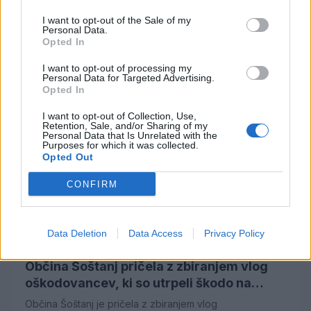
Svetovni teden dojenja 2026: Dojenje kot
trajnostna popotnica v življenje
I want to opt-out of the Sale of my
Personal Data.
Med 1. in 7. avgustom obeležujemo svetovni teden
Opted In
dojenja. Letošnji slogan Dojenje kot trajnostna popotnica
v življenje: okrepiti, kar deluje, poudarja pomen
I want to opt-out of processing my
pred 7 dnevi
A.T.
Personal Data for Targeted Advertising.
preverjenih praks, ki materam in družinam omogočajo
Opted In
pravočasno, strokovno in neprekinjeno podporo.
I want to opt-out of Collection, Use,
Retention, Sale, and/or Sharing of my
Personal Data that Is Unrelated with the
Purposes for which it was collected.
Opted Out
CONFIRM
Data Deletion
Data Access
Privacy Policy
Občina Šoštanj pričela z zbiranjem vlog
oškodovancev, ki so utrpeli škodo na
kmetijskih pridelkih zaradi posledic neurij
Občina Šoštanj je pričela z zbiranjem vlog