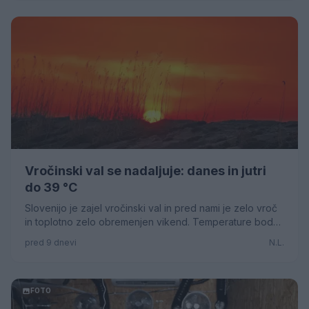
Vročinski val se nadaljuje: danes in jutri
do 39 °C
Slovenijo je zajel vročinski val in pred nami je zelo vroč
in toplotno zelo obremenjen vikend. Temperature bodo
visoke, vse tja do 39 °C
pred 9 dnevi
N.L.
FOTO