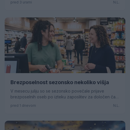
pred 3 urami
N.L.
pomagate tudi vi.
FOTO
Brezposelnost sezonsko nekoliko višja
V mesecu juliju so se sezonsko povečale prijave
brezposelnih oseb po izteku zaposlitev za določen čas.
Število registriranih brezposelnih oseb je posledično v
pred 1 dnevom
N.L.
primerjavi z junijem poraslo za 2,4 %, na 43.257 oseb. V
primerjavi z julijem lanskega leta je bilo brezposelnih še
vedno manj, in sicer za 1,2 %. V povprečju je bilo v
obdobju prvih sedmih mesecev mesečno brezposelnih