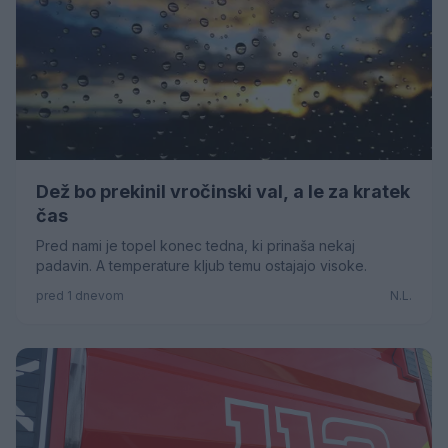
45.196 oseb, 0,5 % manj glede na enako obdobje leta
2025. Letos se je pri Zavodu prijavilo 1,3 % manj
brezposelnih oseb, s
Dež bo prekinil vročinski val, a le za kratek
čas
Pred nami je topel konec tedna, ki prinaša nekaj
padavin. A temperature kljub temu ostajajo visoke.
pred 1 dnevom
N.L.