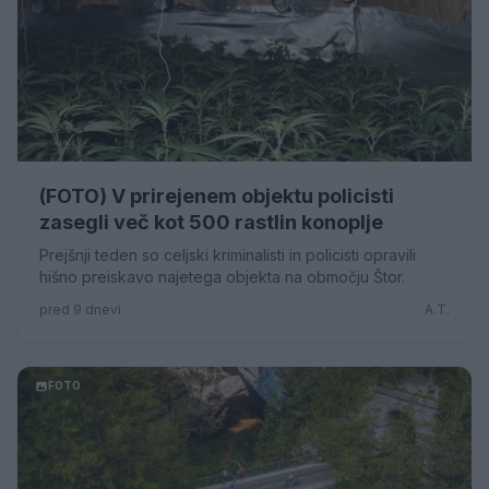
(FOTO) V prirejenem objektu policisti
zasegli več kot 500 rastlin konoplje
Prejšnji teden so celjski kriminalisti in policisti opravili
hišno preiskavo najetega objekta na območju Štor.
pred 9 dnevi
A.T.
FOTO