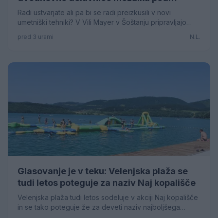
mentorstvom Mojce Marije Černivšek
Radi ustvarjate ali pa bi se radi preizkusili v novi
umetniški tehniki? V Vili Mayer v Šoštanju pripravljajo
dvodnevno delavnico mozaika pod vodstvom Mojce
pred 3 urami
N.L.
Marije Černivšek, kjer sevbodo udeleženci spoznavali z
osnovami izdelave mozaikov in ustvarili čisto svoj
unikatni izdelek.
Glasovanje je v teku: Velenjska plaža se
tudi letos poteguje za naziv Naj kopališče
Velenjska plaža tudi letos sodeluje v akciji Naj kopališče
in se tako poteguje že za deveti naziv najboljšega
naravnega kopališča v Sloveniji. Do naziva pa ji lahko