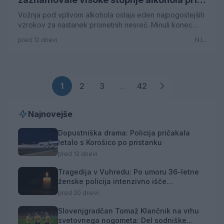
voznikih
Vožnja pod vplivom alkohola ostaja eden najpogostejših
vzrokov za nastanek prometnih nesreč. Minuli konec
tedna so policisti PU Celje obravanali več primerov
pred 12 dnevi
N.L.
opitih voznikov, ki so vožno na srečo končali brez hujših
poškodb.
1
2
3
...
42
Najnovejše
Dopustniška drama: Policija pričakala
letalo s Korošico po pristanku
pred 12 dnevi
Tragedija v Vuhredu: Po umoru 36-letne
ženske policija intenzivno išče
osumljenca
pred 20 dnevi
Slovenjgradčan Tomaž Klančnik na vrhu
svetovnega nogometa: Del sodniške