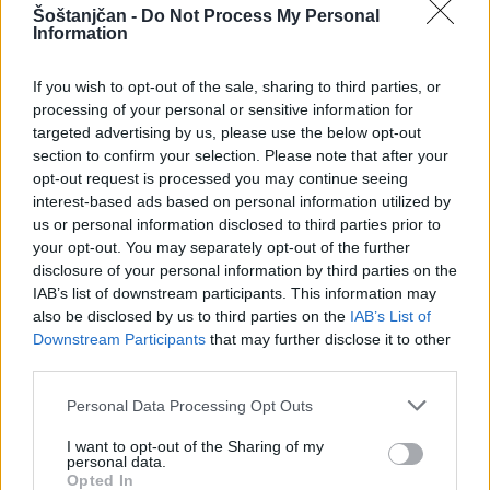
Šoštanjčan -
Do Not Process My Personal
Information
(VIDEO) "Mislil sem, da je konec": Lastnik
If you wish to opt-out of the sale, sharing to third parties, or
velenjske picerije o padcu s padalom na
processing of your personal or sensitive information for
Hrvaškem
targeted advertising by us, please use the below opt-out
Za Davorja Podbregarja, ljubiteljskega padalca, se je
section to confirm your selection. Please note that after your
zadnji skok končal skoraj usodno. V pogovoru z nami je
opt-out request is processed you may continue seeing
razkril trenutke pred strmoglavljenjem.
pred 6 dnevi
A.T.
interest-based ads based on personal information utilized by
us or personal information disclosed to third parties prior to
your opt-out. You may separately opt-out of the further
disclosure of your personal information by third parties on the
IAB’s list of downstream participants. This information may
also be disclosed by us to third parties on the
IAB’s List of
Downstream Participants
that may further disclose it to other
third parties.
Personal Data Processing Opt Outs
I want to opt-out of the Sharing of my
personal data.
Opted In