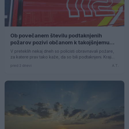
Ob povečanem številu podtaknjenih
požarov pozivi občanom k takojšnjemu
obveščanju policije
V preteklih nekaj dneh so policisti obravnavali požare,
za katere prav tako kaže, da so bili podtaknjeni. Kraji
požarov so bili v Šempetru v Savinjski dolini, v
pred 2 dnevi
A.T.
Pongracu, v Veliki Pirešici, v Marija Reki, v Ložnici pri
Žalcu in drugje.