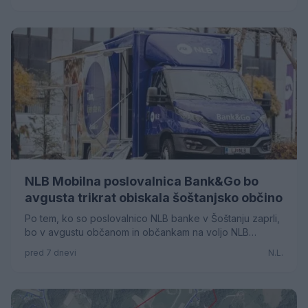
NLB Mobilna poslovalnica Bank&Go bo
avgusta trikrat obiskala šoštanjsko občino
Po tem, ko so poslovalnico NLB banke v Šoštanju zaprli,
bo v avgustu občanom in občankam na voljo NLB
Mobilna poslovalnica Bank&Go.
pred 7 dnevi
N.L.