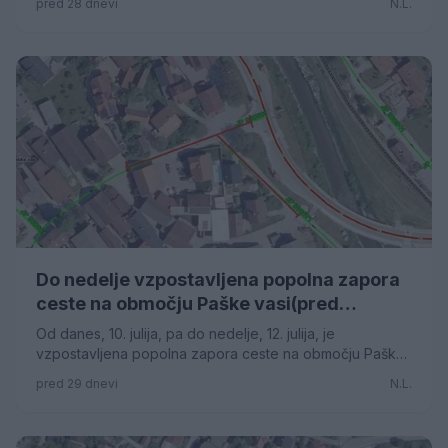
pred 28 dnevi
N.L.
Do nedelje vzpostavljena popolna zapora
ceste na območju Paške vasi(pred
gasilskim domom)
Od danes, 10. julija, pa do nedelje, 12. julija, je
vzpostavljena popolna zapora ceste na območju Paške
vasi pred gasilskim domom.
pred 29 dnevi
N.L.