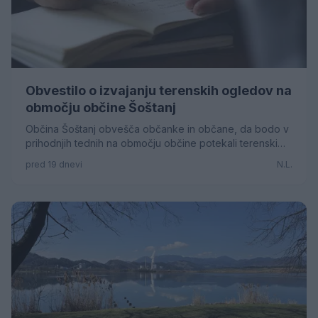
Obvestilo o izvajanju terenskih ogledov na
območju občine Šoštanj
Občina Šoštanj obvešča občanke in občane, da bodo v
prihodnjih tednih na območju občine potekali terenski
ogledi. Izvajal jih bo izdelovalec strokovnih podlag s
pred 19 dnevi
N.L.
področja geologije.