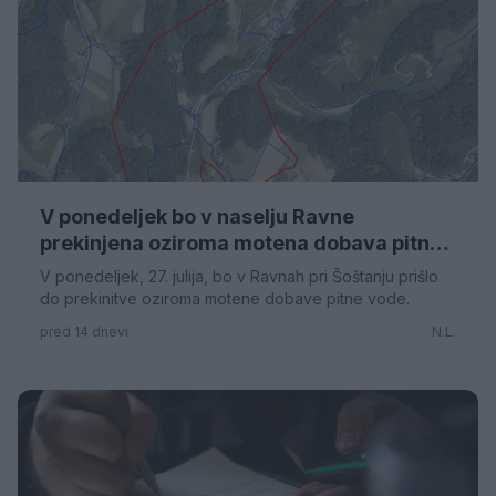
V ponedeljek bo v naselju Ravne
prekinjena oziroma motena dobava pitne
vode
V ponedeljek, 27. julija, bo v Ravnah pri Šoštanju prišlo
do prekinitve oziroma motene dobave pitne vode.
pred 14 dnevi
N.L.