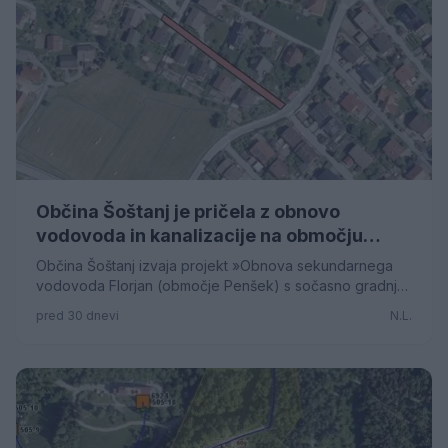
Občina Šoštanj je pričela z obnovo
vodovoda in kanalizacije na območju
Penšek v Florjanu
Občina Šoštanj izvaja projekt »Obnova sekundarnega
vodovoda Florjan (območje Penšek) s sočasno gradnjo
kanalizacije – 2. faza«. Dela izvaja podjetje Nivig, d. o. o.,
pred 30 dnevi
N.L.
Šoštanj, pogodbena vrednost projekta pa znaša
115.838,58 evra brez DDV.