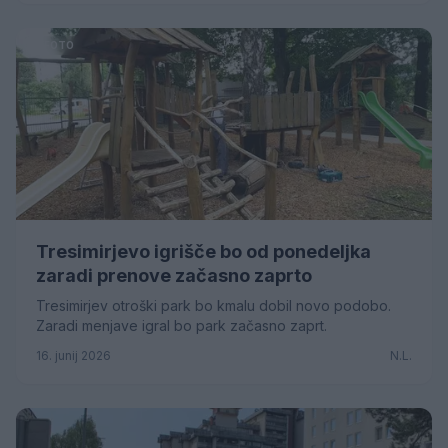
FOTO
Tresimirjevo igrišče bo od ponedeljka
zaradi prenove začasno zaprto
Tresimirjev otroški park bo kmalu dobil novo podobo.
Zaradi menjave igral bo park začasno zaprt.
16. junij 2026
N.L.