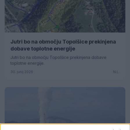
Jutri bo na območju Topolšice prekinjena
dobave toplotne energije
Jutri bo na območju Topolšice prekinjena dobave
toplotne energije.
30. junij 2026
N.L.