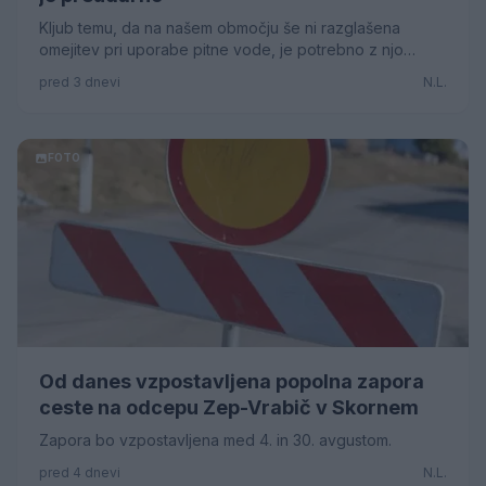
Kljub temu, da na našem območju še ni razglašena
omejitev pri uporabe pitne vode, je potrebno z njo
ravnati preudarno. S preudarno uporabo bomo
pred 3 dnevi
N.L.
poskrbeli, da bo kakovostna pitna voda na voljo tudi
prihodnjim generacijam.
FOTO
Od danes vzpostavljena popolna zapora
ceste na odcepu Zep-Vrabič v Skornem
Zapora bo vzpostavljena med 4. in 30. avgustom.
pred 4 dnevi
N.L.