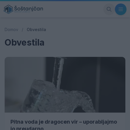
Domov
/
Obvestila
Obvestila
Pitna voda je dragocen vir – uporabljajmo
jo preudarno