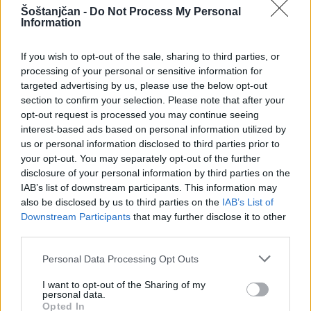
Šoštanjčan -
Do Not Process My Personal
Information
Zaradi izpada proizvodnega vira v TEŠ
If you wish to opt-out of the sale, sharing to third parties, or
motena dobava toplotne energije
processing of your personal or sensitive information for
targeted advertising by us, please use the below opt-out
Komunalno podjetje Velenje obvešča odjemalce
section to confirm your selection. Please note that after your
toplotne energije na območju Velenja in Šoštanja, da je
opt-out request is processed you may continue seeing
zaradi izpada proizvodnega vira toplotne energije v
22. junij 2026
T.R.
interest-based ads based on personal information utilized by
Termoelektrarni Šoštanj možna občasna motena dobava
us or personal information disclosed to third parties prior to
toplotne energije.
your opt-out. You may separately opt-out of the further
disclosure of your personal information by third parties on the
FOTO
IAB’s list of downstream participants. This information may
also be disclosed by us to third parties on the
IAB’s List of
Downstream Participants
that may further disclose it to other
third parties.
Personal Data Processing Opt Outs
I want to opt-out of the Sharing of my
personal data.
Opted In