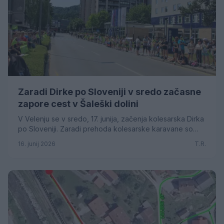
Zaradi Dirke po Sloveniji v sredo začasne
zapore cest v Šaleški dolini
V Velenju se v sredo, 17. junija, začenja kolesarska Dirka
po Sloveniji. Zaradi prehoda kolesarske karavane so
predvidene kratkotrajne mobilne zapore cest, zlasti na
16. junij 2026
T.R.
območjih startov, ciljev in pomembnejših cestnih
priključkov.