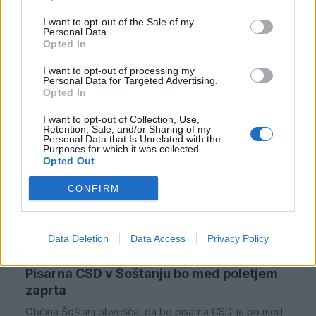
Obvestilo o začasnem zaprtju Krajevnega
urada Šoštanj
I want to opt-out of the Sale of my
Personal Data.
Krajevni urad Šoštanj, ki spada pod Upravno enoto
Opted In
Velenje, bo zaradi letnih dopustov julija in avgusta zaprt.
I want to opt-out of processing my
20. junij 2026
N.L.
Personal Data for Targeted Advertising.
Opted In
I want to opt-out of Collection, Use,
FOTO
Retention, Sale, and/or Sharing of my
Personal Data that Is Unrelated with the
Purposes for which it was collected.
Opted Out
CONFIRM
Data Deletion
Data Access
Privacy Policy
Pisarna CSD v Šoštanju bo med poletjem
zaprta
Občina Šoštanj obvešča, da bo pisarna CSD-ja bo med