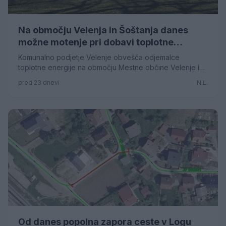
Na območju Velenja in Šoštanja danes
možne motenje pri dobavi toplotne
energije za ogrevanje in pripravo tople
Komunalno podjetje Velenje obvešča odjemalce
sanitarne vode
toplotne energije na območju Mestne občine Velenje in
Občine Šoštanj, da je pri delovanju proizvodnih virov
pred 23 dnevi
N.L.
toplotne energije v Termoelektrarni Šoštanj prišlo do
izpada proizvodnega vira.
Od danes popolna zapora ceste v Logu