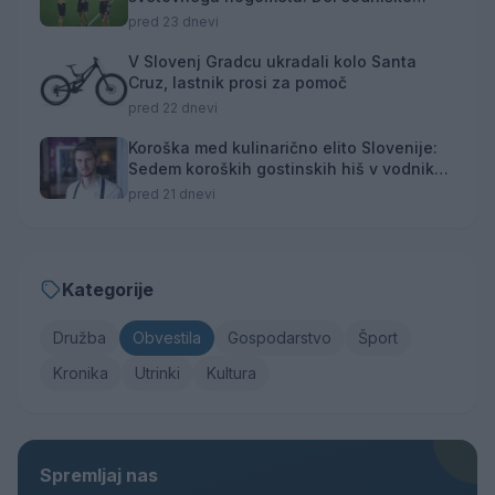
ekipe za finale svetovnega prvenstva
pred 23 dnevi
V Slovenj Gradcu ukradali kolo Santa
Cruz, lastnik prosi za pomoč
pred 22 dnevi
Koroška med kulinarično elito Slovenije:
Sedem koroških gostinskih hiš v vodniku
Falstaff 2026
pred 21 dnevi
Kategorije
Družba
Obvestila
Gospodarstvo
Šport
Kronika
Utrinki
Kultura
Spremljaj nas