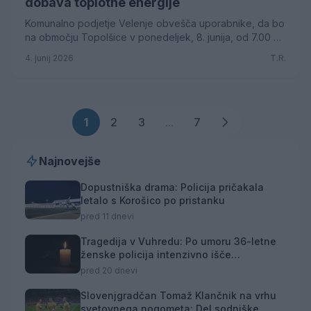
dobava toplotne energije
Komunalno podjetje Velenje obvešča uporabnike, da bo
na območju Topolšice v ponedeljek, 8. junija, od 7.00 do
16.00 prekinjena dobava toplotne energije zaradi
4. junij 2026
T.R.
vzdrževalnih del na omrežju.
1
2
3
...
7
Najnovejše
Dopustniška drama: Policija pričakala
letalo s Korošico po pristanku
pred 11 dnevi
Tragedija v Vuhredu: Po umoru 36-letne
ženske policija intenzivno išče
osumljenca
pred 20 dnevi
Slovenjgradčan Tomaž Klančnik na vrhu
svetovnega nogometa: Del sodniške