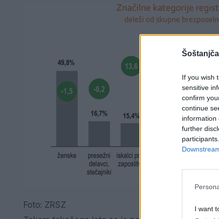
Šoštanjča
If you wish 
sensitive in
confirm you
continue se
information 
further disc
participants
Downstream 
Persona
Foto: ZRSZ
I want t