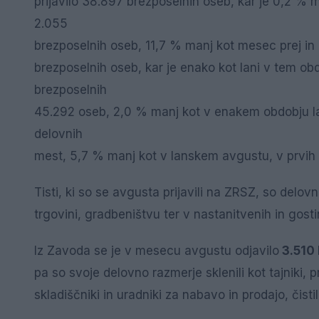
prijavilo 38.897 brezposelnih oseb, kar je 0,2 % 
2.055
brezposelnih oseb, 11,7 % manj kot mesec prej i
brezposelnih oseb, kar je enako kot lani v tem ob
brezposelnih
45.292 oseb, 2,0 % manj kot v enakem obdobju lan
delovnih
mest, 5,7 % manj kot v lanskem avgustu, v prvih
Tisti, ki so se avgusta prijavili na ZRSZ, so delo
trgovini, gradbeništvu ter v nastanitvenih in gosti
Iz Zavoda se je v mesecu avgustu odjavilo
3.510
pa so svoje delovno razmerje sklenili kot tajniki, 
skladiščniki in uradniki za nabavo in prodajo, čisti