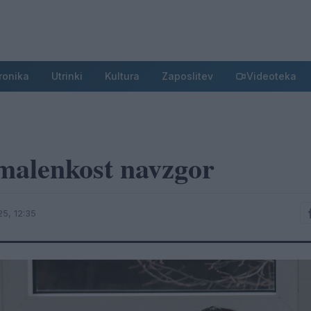
ronika
Utrinki
Kultura
Zaposlitev
Videoteka
malenkost navzgor
5, 12:35