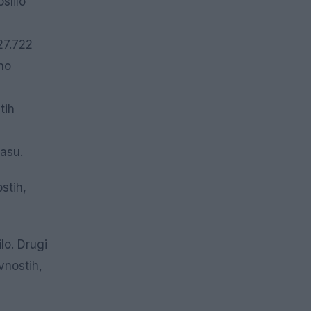
slilo
27.722
no
tih
asu.
stih,
lo. Drugi
vnostih,