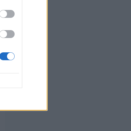
asu lani.
Murska