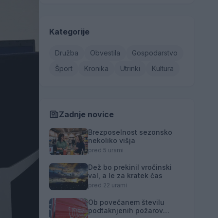
Kategorije
Družba
Obvestila
Gospodarstvo
Šport
Kronika
Utrinki
Kultura
Zadnje novice
Brezposelnost sezonsko
nekoliko višja
pred 5 urami
Dež bo prekinil vročinski
val, a le za kratek čas
pred 22 urami
Ob povečanem številu
podtaknjenih požarov