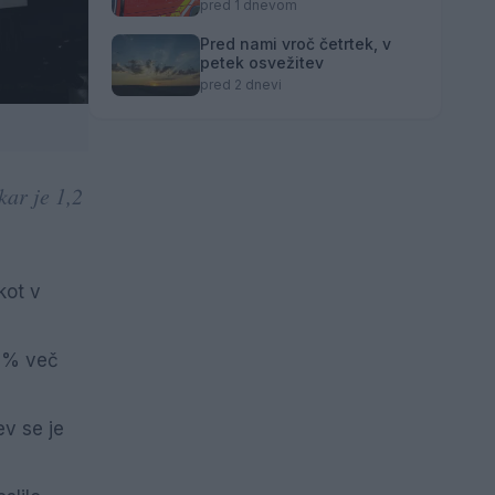
pozivi občanom k
pred 1 dnevom
takojšnjemu obveščanju
policije
Pred nami vroč četrtek, v
petek osvežitev
pred 2 dnevi
kar je 1,2
kot v
2 % več
ev se je