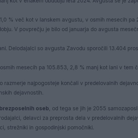
manj kot v enakem obdobju leta 2024. Avgusta se je zapo
n 1,0 % več kot v lanskem avgustu, v osmih mesecih pa 
dobju. V povprečju je bilo od januarja do avgusta meseč
i. Delodajalci so avgusta Zavodu sporočili 13.404 pros
 osmih mesecih pa 105.853, 2,8 % manj kot lani v tem č
vno razmerje najpogosteje končali v predelovalnih dejavno
nskih dejavnostih.
 brezposelnih oseb
, od tega se jih je 2055 samozaposli
prodajalci, delavci za preprosta dela v predelovalnih deja
lci, strežniki in gospodinjski pomočniki.