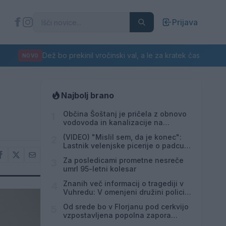
Prijava
Dež bo prekinil vročinski val, a le za kratek čas
NOVO
Najbolj brano
Občina Šoštanj je pričela z obnovo
1
vodovoda in kanalizacije na
območju Penšek v Florjanu
(VIDEO) "Mislil sem, da je konec":
2
Lastnik velenjske picerije o padcu s
padalom na Hrvaškem
Za posledicami prometne nesreče
3
umrl 95-letni kolesar
Znanih več informacij o tragediji v
4
Vuhredu: V omenjeni družini policija
doslej še nikoli ni posredovala
Od srede bo v Florjanu pod cerkvijo
5
vzpostavljena popolna zapora
ceste