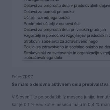
Foto: ZRSZ
Še malo o delovno aktivnem delu prebivalstva
V Sloveniji je po podatkih iz meseca junija, tren
kar je 0,1 % več kot v mesecu maju in 0,4 % manj k