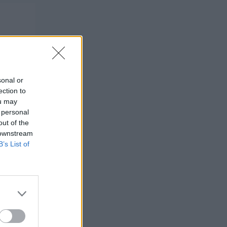
sonal or
ection to
ou may
 personal
out of the
 downstream
B’s List of