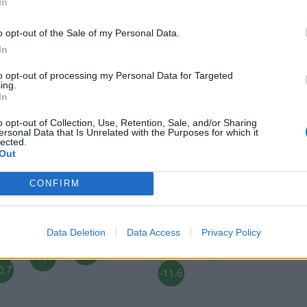
7 brezposelnih oseb, kar je za 0,2 % manj kot v sitem č
In
aposlitvi.
o opt-out of the Sale of my Personal Data.
In
bah ZRSZ
to opt-out of processing my Personal Data for Targeted
ing.
pnja brezposelnost najbolj znižala na Ptuju, sledita mu 
In
žave beležijo v Kopru, Kranju in Velenju.
o opt-out of Collection, Use, Retention, Sale, and/or Sharing
ersonal Data that Is Unrelated with the Purposes for which it
lected.
Out
CONFIRM
Data Deletion
Data Access
Privacy Policy