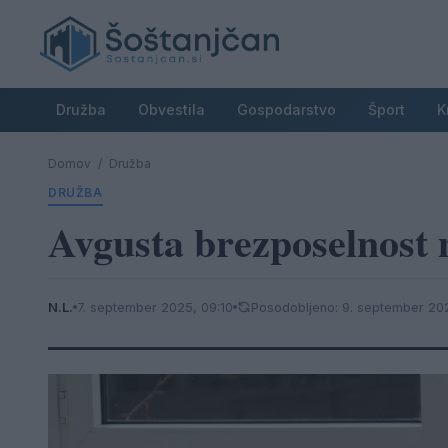
Družba
Obvestila
Gospodarstvo
Šport
K
Domov
/
Družba
DRUŽBA
Avgusta brezposelnost 
N.L.
7. september 2025, 09:10
Posodobljeno: 9. september 202