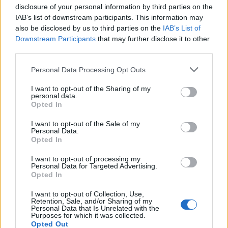
pripravijo notranji postopek za prijavo in
disclosure of your personal information by third parties on the
obravnavo lažnih sporočil, poslanih v njihovem
IAB’s list of downstream participants. This information may
also be disclosed by us to third parties on the
IAB’s List of
imenu;
Downstream Participants
that may further disclose it to other
third parties.
ob vsakem sumu zlorabe nemudoma obvestijo
Policijo, svojo banko ali hranilnico ter nacionalni
Personal Data Processing Opt Outs
center SI-CERT.
I want to opt-out of the Sharing of my
personal data.
Opted In
Napadalci pogosto izrabljajo zaupanja vredne
I want to opt-out of the Sale of my
blagovne znamke in dejanske regulatorne
Personal Data.
Opted In
spremembe (npr. spremembe pri SEPA
plačilnem prometu), da ustvarijo vtis
I want to opt-out of processing my
Personal Data for Targeted Advertising.
legitimnosti. Zato je ključno, da podjetja
Opted In
proaktivno obveščajo uporabnike, kadar se
I want to opt-out of Collection, Use,
Retention, Sale, and/or Sharing of my
pojavljajo podobne teme, in tako zmanjšajo
Personal Data that Is Unrelated with the
Purposes for which it was collected.
možnost zlorab.
Opted Out