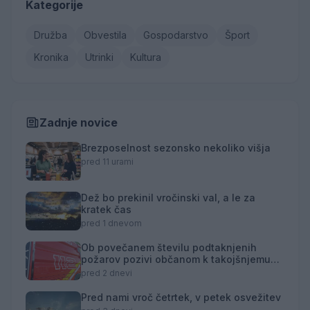
Kategorije
Družba
Obvestila
Gospodarstvo
Šport
Kronika
Utrinki
Kultura
Zadnje novice
Brezposelnost sezonsko nekoliko višja
pred 11 urami
Dež bo prekinil vročinski val, a le za
kratek čas
pred 1 dnevom
Ob povečanem številu podtaknjenih
požarov pozivi občanom k takojšnjemu
obveščanju policije
pred 2 dnevi
Pred nami vroč četrtek, v petek osvežitev