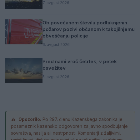
7. avgust 2026
Ob povečanem številu podtaknjenih
požarov pozivi občanom k takojšnjemu
obveščanju policije
6. avgust 2026
Pred nami vroč četrtek, v petek
osvežitev
5. avgust 2026
Opozorilo:
Po 297. členu Kazenskega zakonika je
posameznik kazensko odgovoren za javno spodbujanje
sovraštva, nasilja ali nestrpnosti. Komentarji z žaljivimi,
rasističnimi, diskriminatornimi ali nezakonitimi vsebinami