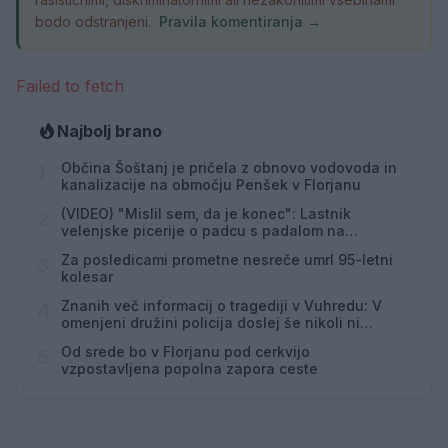
bodo odstranjeni.
Pravila komentiranja →
Failed to fetch
Najbolj brano
Občina Šoštanj je pričela z obnovo vodovoda in
1
kanalizacije na območju Penšek v Florjanu
(VIDEO) "Mislil sem, da je konec": Lastnik
2
velenjske picerije o padcu s padalom na
Hrvaškem
Za posledicami prometne nesreče umrl 95-letni
3
kolesar
Znanih več informacij o tragediji v Vuhredu: V
4
omenjeni družini policija doslej še nikoli ni
posredovala
Od srede bo v Florjanu pod cerkvijo
5
vzpostavljena popolna zapora ceste