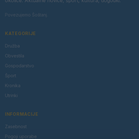
okolice. Aktualne novice, šport, kultura, dogodki.
Povezujemo Šoštanj.
KATEGORIJE
Družba
Obvestila
Gospodarstvo
Šport
Kronika
Utrinki
INFORMACIJE
Zasebnost
Pogoji uporabe