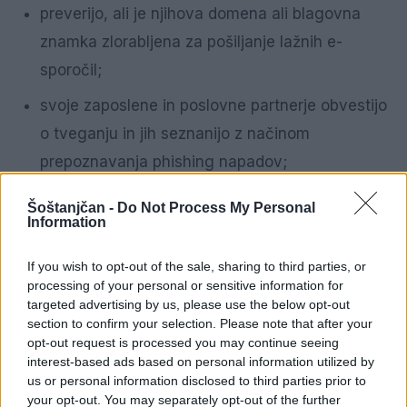
preverijo, ali je njihova domena ali blagovna
znamka zlorabljena za pošiljanje lažnih e-
sporočil;
svoje zaposlene in poslovne partnerje obvestijo
o tveganju in jih seznanijo z načinom
prepoznavanja phishing napadov;
redno preverjajo in posodabljajo varnostne
Šoštanjčan -
Do Not Process My Personal
Information
nastavitve, vključno z zaščito domene,
protivirusno zaščito ter omejitvijo oddaljenega
If you wish to opt-out of the sale, sharing to third parties, or
dostopa;
processing of your personal or sensitive information for
targeted advertising by us, please use the below opt-out
jasno objavijo svoje uradne e-naslove in spletne
section to confirm your selection. Please note that after your
opt-out request is processed you may continue seeing
domene, da uporabniki lažje prepoznajo pristna
interest-based ads based on personal information utilized by
sporočila;
us or personal information disclosed to third parties prior to
your opt-out. You may separately opt-out of the further