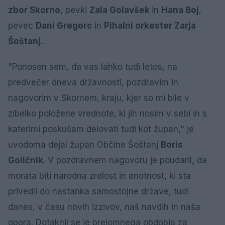
zbor Skorno
, pevki
Zala Golavšek
in
Hana Boj
,
pevec
Dani Gregorc
in
Pihalni orkester Zarja
Šoštanj.
"Ponosen sem, da vas lahko tudi letos, na
predvečer dneva državnosti, pozdravim in
nagovorim v Skornem, kraju, kjer so mi bile v
zibelko položene vrednote, ki jih nosim v sebi in s
katerimi poskušam delovati tudi kot župan," je
uvodoma dejal župan Občine Šoštanj
Boris
Goličnik
. V pozdravnem nagovoru je poudaril, da
morata biti narodna zrelost in enotnost, ki sta
privedli do nastanka samostojne države, tudi
danes, v času novih izzivov, naš navdih in naša
opora. Dotaknil se je prelomnega obdobja za