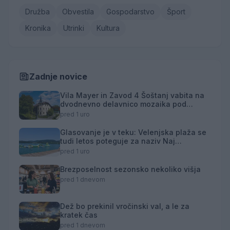
Družba
Obvestila
Gospodarstvo
Šport
Kronika
Utrinki
Kultura
Zadnje novice
Vila Mayer in Zavod 4 Šoštanj vabita na
dvodnevno delavnico mozaika pod
mentorstvom Mojce Marije Černivšek
pred 1 uro
Glasovanje je v teku: Velenjska plaža se
tudi letos poteguje za naziv Naj
kopališče
pred 1 uro
Brezposelnost sezonsko nekoliko višja
pred 1 dnevom
Dež bo prekinil vročinski val, a le za
kratek čas
pred 1 dnevom