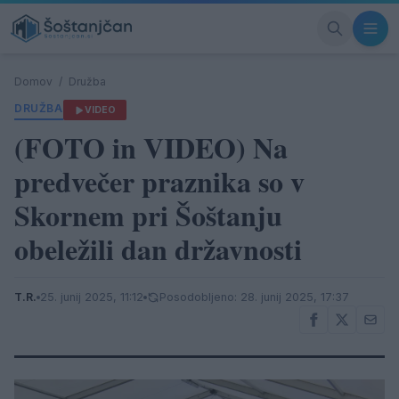
Domov
/
Družba
DRUŽBA
VIDEO
(FOTO in VIDEO) Na
predvečer praznika so v
Skornem pri Šoštanju
obeležili dan državnosti
T.R.
25. junij 2025, 11:12
Posodobljeno: 28. junij 2025, 17:37