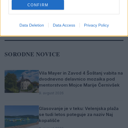
CONFIRM
DRUŽBA
Data Deletion
Data Access
Privacy Policy
SORODNE NOVICE
Vila Mayer in Zavod 4 Šoštanj vabita na
dvodnevno delavnico mozaika pod
mentorstvom Mojce Marije Černivšek
9. avgust 2026
Glasovanje je v teku: Velenjska plaža
se tudi letos poteguje za naziv Naj
kopališče