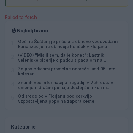
Failed to fetch
Najbolj brano
Občina Šoštanj je pričela z obnovo vodovoda in
1
kanalizacije na območju Penšek v Florjanu
(VIDEO) "Mislil sem, da je konec": Lastnik
2
velenjske picerije o padcu s padalom na
Hrvaškem
Za posledicami prometne nesreče umrl 95-letni
3
kolesar
Znanih več informacij o tragediji v Vuhredu: V
4
omenjeni družini policija doslej še nikoli ni
posredovala
Od srede bo v Florjanu pod cerkvijo
5
vzpostavljena popolna zapora ceste
Kategorije