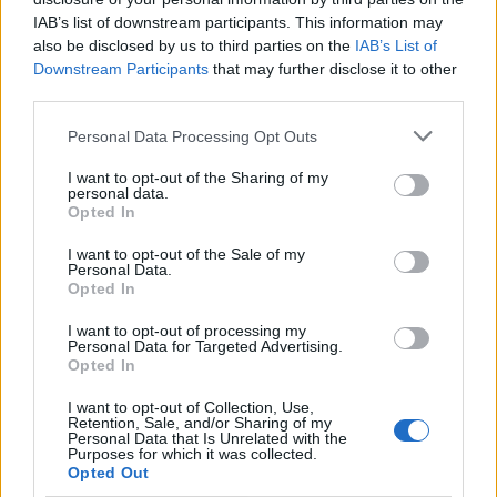
tudi v prihodnost, kjer si znamo povedati resnico –
IAB’s list of downstream participants. This information may
also be disclosed by us to third parties on the
IAB’s List of
in prav takšna mora biti tudi naša domovina."
1 / 31
Downstream Participants
that may further disclose it to other
third parties.
Personal Data Processing Opt Outs
I want to opt-out of the Sharing of my
personal data.
Opted In
Pred slovesnostjo so minister Bojan Kumer,
I want to opt-out of the Sale of my
Personal Data.
župan Boris Goličnik, predsednik KS Skorno-
Opted In
Florjan Matej Skornšek, predsednik
I want to opt-out of processing my
Personal Data for Targeted Advertising.
Turističnega društva Skorno Srečko Stropnik in
Opted In
predstavnik Območnega združenja veteranov
I want to opt-out of Collection, Use,
Retention, Sale, and/or Sharing of my
vojne za Slovenijo Šoštanj Leon Stropnik položili
Personal Data that Is Unrelated with the
Purposes for which it was collected.
venec k obeležju vojne za Slovenijo v
Opted Out
Kajuhovem parku v Šoštanju.