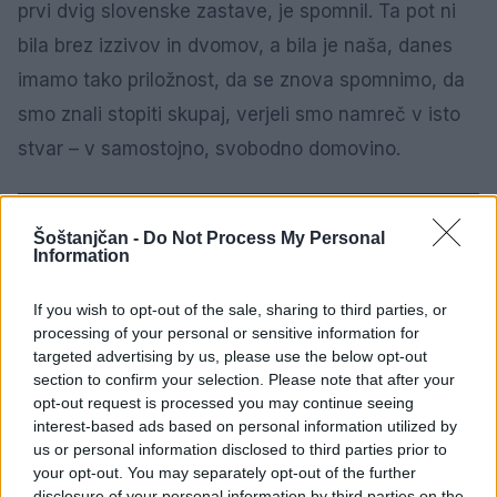
prvi dvig slovenske zastave, je spomnil. Ta pot ni
bila brez izzivov in dvomov, a bila je naša, danes
imamo tako priložnost, da se znova spomnimo, da
smo znali stopiti skupaj, verjeli smo namreč v isto
stvar – v samostojno, svobodno domovino.
1 / 1
Šoštanjčan -
Do Not Process My Personal
Information
If you wish to opt-out of the sale, sharing to third parties, or
processing of your personal or sensitive information for
"Nikoli ne pozabim, od kod prihajam," je še
targeted advertising by us, please use the below opt-out
izpostavil. Solidarnost, poštenost, delavnost so
section to confirm your selection. Please note that after your
opt-out request is processed you may continue seeing
vrednote, ki jih živimo v Šaleški dolini, kjer znamo
interest-based ads based on personal information utilized by
stopiti skupaj tudi v najtežjih trenutkih. "Ponosen
us or personal information disclosed to third parties prior to
your opt-out. You may separately opt-out of the further
sem, da prihajam iz kraja, kjer so pogledi usmerjeni
disclosure of your personal information by third parties on the