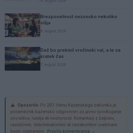
9. avgust 2026
Brezposelnost sezonsko nekoliko
višja
8. avgust 2026
Dež bo prekinil vročinski val, a le za
kratek čas
7. avgust 2026
Opozorilo:
Po 297. členu Kazenskega zakonika je
posameznik kazensko odgovoren za javno spodbujanje
sovraštva, nasilja ali nestrpnosti. Komentarji z žaljivimi,
rasističnimi, diskriminatornimi ali nezakonitimi vsebinami
bodo odstranjeni.
Pravila komentiranja →