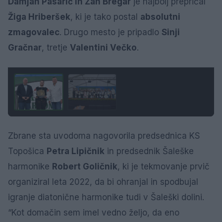
Damjan Pasarič in Žan Bregar
je najbolj prepričal
Žiga Hriberšek
, ki je tako postal
absolutni
zmagovalec
. Drugo mesto je pripadlo
Sinji
Gračnar
, tretje
Valentini Večko
.
1 / 2
Zbrane sta uvodoma nagovorila predsednica KS
Topošica
Petra Lipičnik
in predsednik Šaleške
harmonike
Robert Goličnik
, ki je tekmovanje prvič
organiziral leta 2022, da bi ohranjal in spodbujal
igranje diatonične harmonike tudi v Šaleški dolini.
“Kot domačin sem imel vedno željo, da eno