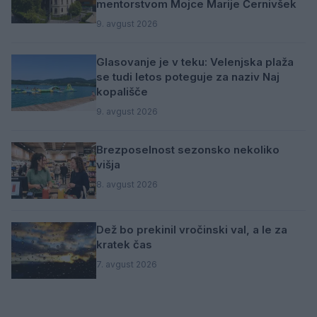
mentorstvom Mojce Marije Černivšek
9. avgust 2026
Glasovanje je v teku: Velenjska plaža
se tudi letos poteguje za naziv Naj
kopališče
9. avgust 2026
Brezposelnost sezonsko nekoliko
višja
8. avgust 2026
Dež bo prekinil vročinski val, a le za
kratek čas
7. avgust 2026