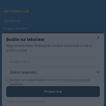
INFORMACIJE
Zasebnost
Pogoji uporabe
×
Piškotki
Bodite na tekočem
Oglaševanje
Najpomembnejše Šoštanjčan novice naravnost v vaš e-
poštni predal.
Kontakt
Pravila nagradnih iger
Pravila volilne kampanje
Strinjam se s prejemanjem e-novic in z
obdelavo osebnih
podatkov
.
© 2026 Šoštanjčan. Vse pravice pridržane.
Prijavi me
KN MEDIA d.o.o.
Odjava z enim klikom kadarkoli.