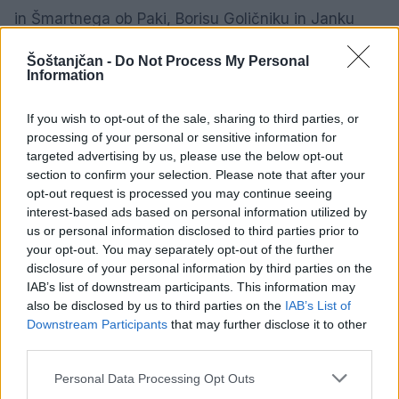
in Šmartnega ob Paki, Borisu Goličniku in Janku
Kopušarju, ter podžupanji Mestne občine Velenje
Šoštanjčan -
Do Not Process My Personal
Darinki Mravljak
. “Harmonika ni le instrument - je
Information
simbol domačnosti, pristnosti in ponosa, ki ga
If you wish to opt-out of the sale, sharing to third parties, or
čutimo do naših korenin. Vsaka danes zaigrana
processing of your personal or sensitive information for
pesem nosi sporočilo srčnosti, vloženega truda in
targeted advertising by us, please use the below opt-out
section to confirm your selection. Please note that after your
ljubezni do glasbe,” je dejal šoštanjski župan.
opt-out request is processed you may continue seeing
1 / 3
interest-based ads based on personal information utilized by
us or personal information disclosed to third parties prior to
your opt-out. You may separately opt-out of the further
disclosure of your personal information by third parties on the
IAB’s list of downstream participants. This information may
also be disclosed by us to third parties on the
IAB’s List of
Downstream Participants
that may further disclose it to other
V šotoru v Topolšici je bilo poskrbljeno tudi za
third parties.
razvajanje brbončic in osvežitev, za dodaten
Personal Data Processing Opt Outs
glasbeni pridih pa so poskrbeli člani
Ansambla