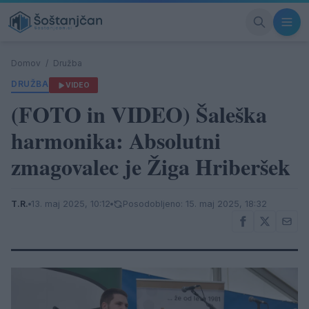
Domov
/
Družba
DRUŽBA
VIDEO
(FOTO in VIDEO) Šaleška
harmonika: Absolutni
zmagovalec je Žiga Hriberšek
T.R.
13. maj 2025, 10:12
Posodobljeno: 15. maj 2025, 18:32