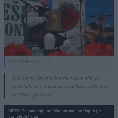
Foto:
Rok Biškop, knmedia
Tudi četrta izvedba Šaleške harmonike je
poskrbela za izjemne nastope harmonikarjev
različnih generacij.
VIDEO: Tekmovanje Šaleška harmonika: Uspeh po
štirih letih truda