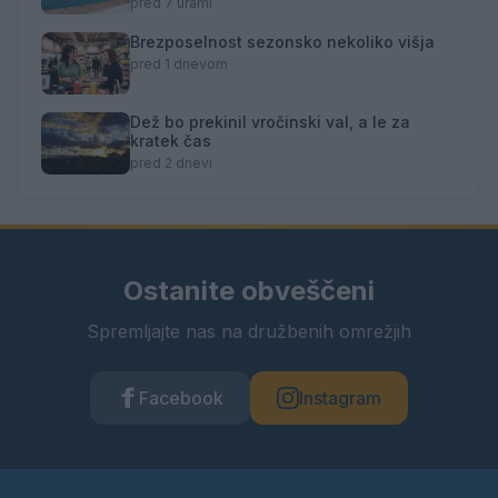
pred 7 urami
Brezposelnost sezonsko nekoliko višja
pred 1 dnevom
Dež bo prekinil vročinski val, a le za
kratek čas
pred 2 dnevi
Ostanite obveščeni
Spremljajte nas na družbenih omrežjih
Facebook
Instagram