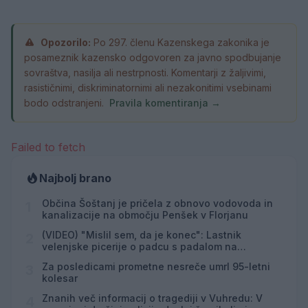
Opozorilo:
Po 297. členu Kazenskega zakonika je
posameznik kazensko odgovoren za javno spodbujanje
sovraštva, nasilja ali nestrpnosti. Komentarji z žaljivimi,
rasističnimi, diskriminatornimi ali nezakonitimi vsebinami
bodo odstranjeni.
Pravila komentiranja →
Failed to fetch
Najbolj brano
Občina Šoštanj je pričela z obnovo vodovoda in
1
kanalizacije na območju Penšek v Florjanu
(VIDEO) "Mislil sem, da je konec": Lastnik
2
velenjske picerije o padcu s padalom na
Hrvaškem
Za posledicami prometne nesreče umrl 95-letni
3
kolesar
Znanih več informacij o tragediji v Vuhredu: V
4