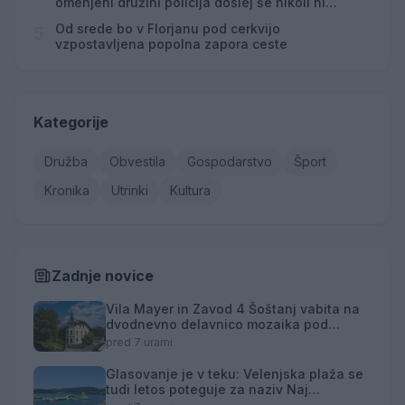
omenjeni družini policija doslej še nikoli ni
posredovala
Od srede bo v Florjanu pod cerkvijo
5
vzpostavljena popolna zapora ceste
Kategorije
Družba
Obvestila
Gospodarstvo
Šport
Kronika
Utrinki
Kultura
Zadnje novice
Vila Mayer in Zavod 4 Šoštanj vabita na
dvodnevno delavnico mozaika pod
mentorstvom Mojce Marije Černivšek
pred 7 urami
Glasovanje je v teku: Velenjska plaža se
tudi letos poteguje za naziv Naj
kopališče