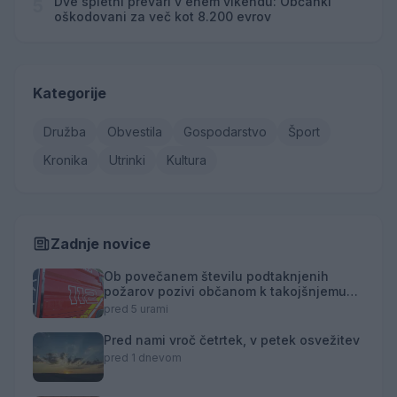
Dve spletni prevari v enem vikendu: Občanki
5
oškodovani za več kot 8.200 evrov
Kategorije
Družba
Obvestila
Gospodarstvo
Šport
Kronika
Utrinki
Kultura
Zadnje novice
Ob povečanem številu podtaknjenih
požarov pozivi občanom k takojšnjemu
obveščanju policije
pred 5 urami
Pred nami vroč četrtek, v petek osvežitev
pred 1 dnevom