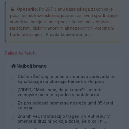
Opozorilo:
Po 297. členu Kazenskega zakonika je
posameznik kazensko odgovoren za javno spodbujanje
sovraštva, nasilja ali nestrpnosti. Komentarji z žaljivimi,
rasističnimi, diskriminatornimi ali nezakonitimi vsebinami
bodo odstranjeni.
Pravila komentiranja →
Failed to fetch
Najbolj brano
Občina Šoštanj je pričela z obnovo vodovoda in
1
kanalizacije na območju Penšek v Florjanu
(VIDEO) "Mislil sem, da je konec": Lastnik
2
velenjske picerije o padcu s padalom na
Hrvaškem
Za posledicami prometne nesreče umrl 95-letni
3
kolesar
Znanih več informacij o tragediji v Vuhredu: V
4
omenjeni družini policija doslej še nikoli ni
posredovala