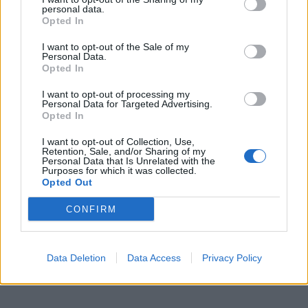
6. avgust 2026
personal data.
Opted In
Pred nami vroč četrtek, v petek
I want to opt-out of the Sale of my
osvežitev
Personal Data.
Opted In
5. avgust 2026
I want to opt-out of processing my
Personal Data for Targeted Advertising.
Opted In
Subvencioniranje nakupa električnih
vozil se zaključuje
I want to opt-out of Collection, Use,
Retention, Sale, and/or Sharing of my
5. avgust 2026
Personal Data that Is Unrelated with the
Purposes for which it was collected.
Opted Out
Zavod za kulturo, šport, turizem in
mlade Šoštanj vabi na voden ogled
CONFIRM
Mornove zijalke
4. avgust 2026
Data Deletion
Data Access
Privacy Policy