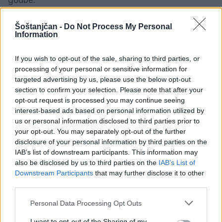
godbe.
1 / 10
Šoštanjčan -
Do Not Process My Personal
Information
If you wish to opt-out of the sale, sharing to third parties, or
processing of your personal or sensitive information for
targeted advertising by us, please use the below opt-out
section to confirm your selection. Please note that after your
opt-out request is processed you may continue seeing
DRUŽBA
interest-based ads based on personal information utilized by
us or personal information disclosed to third parties prior to
your opt-out. You may separately opt-out of the further
disclosure of your personal information by third parties on the
IAB’s list of downstream participants. This information may
SORODNE NOVICE
also be disclosed by us to third parties on the
IAB’s List of
Downstream Participants
that may further disclose it to other
third parties.
Ob povečanem številu podtaknjenih
požarov pozivi občanom k takojšnjemu
Personal Data Processing Opt Outs
obveščanju policije
I want to opt-out of the Sharing of my