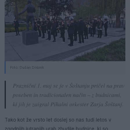
Foto: Dušan Dobnik
Praznični 1. maj se je v Šoštanju pričel na prav
poseben in tradicionalen način – z budnicami,
ki jih je zaigral Pihalni orkester Zarja Šoštanj.
Tako kot že vrsto let doslej so nas tudi letos v
zgodnjih jutranjih urah zbudile budnice, ki so