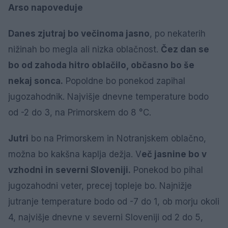
Arso napoveduje
Danes zjutraj bo večinoma jasno
, po nekaterih
nižinah bo megla ali nizka oblačnost.
Čez dan se
bo od zahoda hitro oblačilo, občasno bo še
nekaj sonca.
Popoldne bo ponekod zapihal
jugozahodnik. Najvišje dnevne temperature bodo
od -2 do 3, na Primorskem do 8 °C.
Jutri
bo na Primorskem in Notranjskem oblačno,
možna bo kakšna kaplja dežja. V
eč jasnine bo v
vzhodni in severni Sloveniji.
Ponekod bo pihal
jugozahodni veter, precej topleje bo. Najnižje
jutranje temperature bodo od -7 do 1, ob morju okoli
4, najvišje dnevne v severni Sloveniji od 2 do 5,