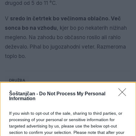
drugod od 5 do 11 °C.
V
sredo in četrtek bo večinoma oblačno. Več
sonca bo na vzhodu
, kjer bo po nekaterih nižinah
megleno. Na zahodu bo občasno rosilo ali rahlo
deževalo. Pihal bo jugozahodni veter. Razmeroma
toplo bo.
DRUŽBA
Šoštanjčan -
Do Not Process My Personal
Information
SORODNE NOVICE
If you wish to opt-out of the sale, sharing to third parties, or
processing of your personal or sensitive information for
targeted advertising by us, please use the below opt-out
section to confirm your selection. Please note that after your
Ob povečanem številu podtaknjenih