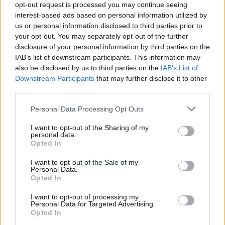
opt-out request is processed you may continue seeing
požarov pozivi občanom k takojšnjemu
interest-based ads based on personal information utilized by
obveščanju policije
us or personal information disclosed to third parties prior to
6. avgust 2026
your opt-out. You may separately opt-out of the further
disclosure of your personal information by third parties on the
IAB’s list of downstream participants. This information may
Pred nami vroč četrtek, v petek
also be disclosed by us to third parties on the
IAB’s List of
osvežitev
Downstream Participants
that may further disclose it to other
5. avgust 2026
third parties.
Personal Data Processing Opt Outs
Subvencioniranje nakupa električnih
vozil se zaključuje
I want to opt-out of the Sharing of my
personal data.
5. avgust 2026
Opted In
I want to opt-out of the Sale of my
Personal Data.
Zavod za kulturo, šport, turizem in
Opted In
mlade Šoštanj vabi na voden ogled
Mornove zijalke
I want to opt-out of processing my
Personal Data for Targeted Advertising.
4. avgust 2026
Opted In