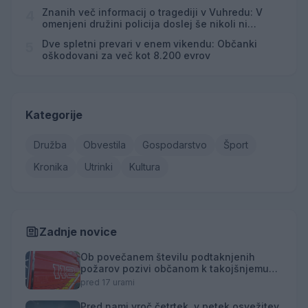
Znanih več informacij o tragediji v Vuhredu: V
4
omenjeni družini policija doslej še nikoli ni
posredovala
Dve spletni prevari v enem vikendu: Občanki
5
oškodovani za več kot 8.200 evrov
Kategorije
Družba
Obvestila
Gospodarstvo
Šport
Kronika
Utrinki
Kultura
Zadnje novice
Ob povečanem številu podtaknjenih
požarov pozivi občanom k takojšnjemu
obveščanju policije
pred 17 urami
Pred nami vroč četrtek, v petek osvežitev