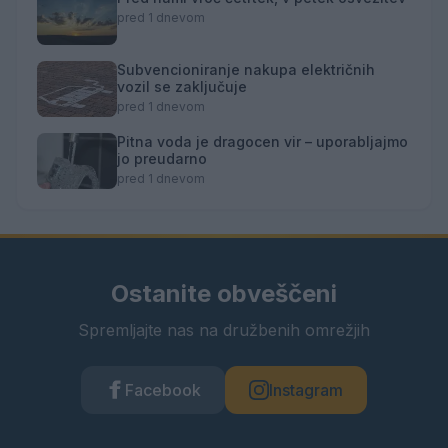
pred 1 dnevom
Subvencioniranje nakupa električnih
vozil se zaključuje
pred 1 dnevom
Pitna voda je dragocen vir – uporabljajmo
jo preudarno
pred 1 dnevom
Ostanite obveščeni
Spremljajte nas na družbenih omrežjih
Facebook
Instagram