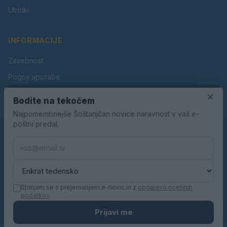
Utrinki
INFORMACIJE
Zasebnost
Pogoji uporabe
×
Piškotki
Bodite na tekočem
Oglaševanje
Najpomembnejše Šoštanjčan novice naravnost v vaš e-
poštni predal.
Kontakt
Pravila nagradnih iger
Pravila volilne kampanje
Strinjam se s prejemanjem e-novic in z
obdelavo osebnih
podatkov
.
© 2026 Šoštanjčan. Vse pravice pridržane.
Prijavi me
KN MEDIA d.o.o.