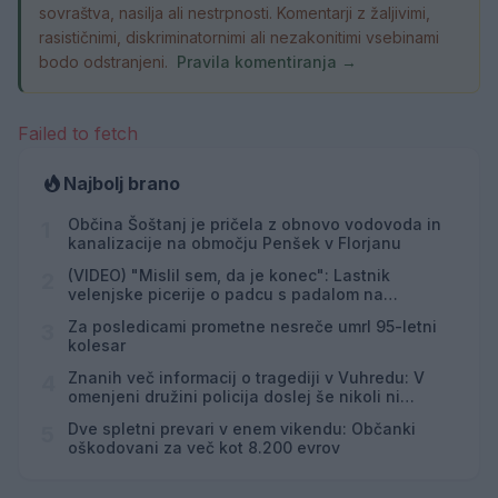
sovraštva, nasilja ali nestrpnosti. Komentarji z žaljivimi,
rasističnimi, diskriminatornimi ali nezakonitimi vsebinami
bodo odstranjeni.
Pravila komentiranja →
Failed to fetch
Najbolj brano
Občina Šoštanj je pričela z obnovo vodovoda in
1
kanalizacije na območju Penšek v Florjanu
(VIDEO) "Mislil sem, da je konec": Lastnik
2
velenjske picerije o padcu s padalom na
Hrvaškem
Za posledicami prometne nesreče umrl 95-letni
3
kolesar
Znanih več informacij o tragediji v Vuhredu: V
4
omenjeni družini policija doslej še nikoli ni
posredovala
Dve spletni prevari v enem vikendu: Občanki
5
oškodovani za več kot 8.200 evrov