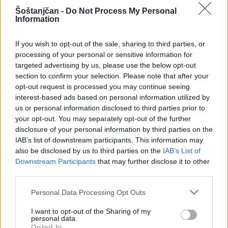
Šoštanjčan -
Do Not Process My Personal
Information
Vir: MOV
If you wish to opt-out of the sale, sharing to third parties, or
processing of your personal or sensitive information for
targeted advertising by us, please use the below opt-out
section to confirm your selection. Please note that after your
DRUŽBA
opt-out request is processed you may continue seeing
interest-based ads based on personal information utilized by
us or personal information disclosed to third parties prior to
your opt-out. You may separately opt-out of the further
disclosure of your personal information by third parties on the
SORODNE NOVICE
IAB’s list of downstream participants. This information may
also be disclosed by us to third parties on the
IAB’s List of
Downstream Participants
that may further disclose it to other
Dež bo prekinil vročinski val, a le za
third parties.
kratek čas
Personal Data Processing Opt Outs
7. avgust 2026
I want to opt-out of the Sharing of my
personal data.
Ob povečanem številu podtaknjenih
Opted In