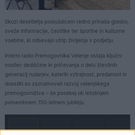
Skozi desetletja poslušalcem redno prinaša glasbo,
sveže informacije, čestitke ter športne in kulturne
vsebine, ki odsevajo utrip življenja v podjetju.
Interni radio Premogovnika Velenje ostaja ključni
nosilec dediščine in pričevanja o delu številnih
generacij rudarjev, katerih vztrajnost, predanost in
dosežki so zaznamovali razvoj velenjskega
premogovništva – še posebej ob letošnjem
pomembnem 150-letnem jubileju.
1 / 5