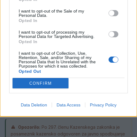
požarov pozivi občanom k takojšnjemu
obveščanju policije
I want to opt-out of the Sale of my
Personal Data.
6. avgust 2026
Opted In
I want to opt-out of processing my
Pred nami vroč četrtek, v petek
Personal Data for Targeted Advertising.
Opted In
osvežitev
5. avgust 2026
I want to opt-out of Collection, Use,
Retention, Sale, and/or Sharing of my
Personal Data that Is Unrelated with the
Purposes for which it was collected.
Subvencioniranje nakupa električnih
Opted Out
vozil se zaključuje
CONFIRM
5. avgust 2026
Data Deletion
Data Access
Privacy Policy
Opozorilo:
Po 297. členu Kazenskega zakonika je
posameznik kazensko odgovoren za javno spodbujanje