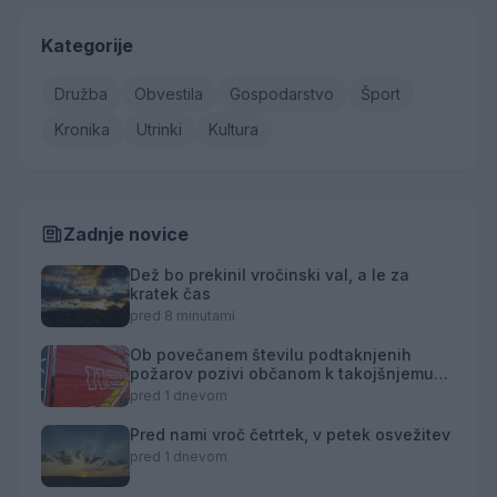
Kategorije
Družba
Obvestila
Gospodarstvo
Šport
Kronika
Utrinki
Kultura
Zadnje novice
Dež bo prekinil vročinski val, a le za
kratek čas
pred 8 minutami
Ob povečanem številu podtaknjenih
požarov pozivi občanom k takojšnjemu
obveščanju policije
pred 1 dnevom
Pred nami vroč četrtek, v petek osvežitev
pred 1 dnevom