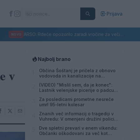
Prijava
ARSO: Rdeče opozorilo zaradi vročine za večino Slovenije
NOVO
Najbolj brano
e v
Občina Šoštanj je pričela z obnovo
1
vodovoda in kanalizacije na
območju Penšek v Florjanu
(VIDEO) "Mislil sem, da je konec":
2
Lastnik velenjske picerije o padcu s
padalom na Hrvaškem
Za posledicami prometne nesreče
3
umrl 95-letni kolesar
Znanih več informacij o tragediji v
4
Vuhredu: V omenjeni družini policija
doslej še nikoli ni posredovala
Dve spletni prevari v enem vikendu:
5
Občanki oškodovani za več kot
8.200 evrov