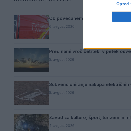
Opted 
Ob povečanem številu podtaknjenih p
6. avgust 2026
Pred nami vroč četrtek, v petek osve
5. avgust 2026
Subvencioniranje nakupa električnih v
5. avgust 2026
Zavod za kulturo, šport, turizem in 
4. avgust 2026