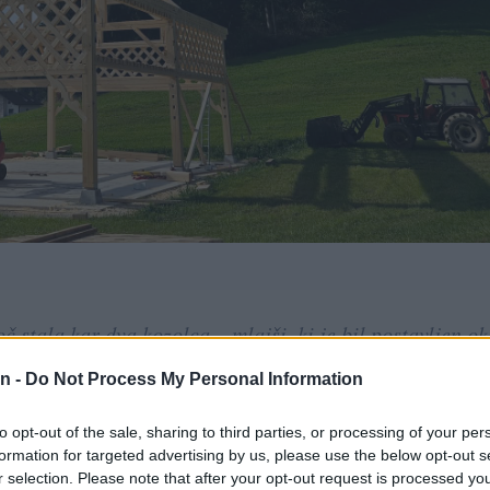
stala kar dva kozolca – mlajši, ki je bil postavljen oko
n -
Do Not Process My Personal Information
trajan, da ga je bilo treba podreti. Na istem mestu pa se 
to opt-out of the sale, sharing to third parties, or processing of your per
formation for targeted advertising by us, please use the below opt-out s
ekane v topolškem gozdu. Kaj kmalu bosta ob vhodu v T
r selection. Please note that after your opt-out request is processed y