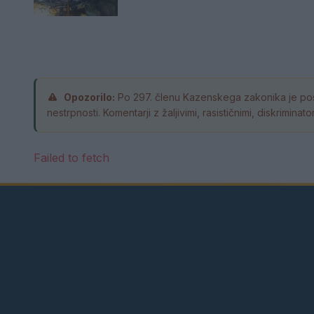
Opozorilo:
Po 297. členu Kazenskega zakonika je pos
nestrpnosti. Komentarji z žaljivimi, rasističnimi, diskrimin
Failed to fetch