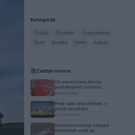
Kategorije
Družba
Obvestila
Gospodarstvo
Šport
Kronika
Utrinki
Kultura
Zadnje novice
Ob povečanem številu
podtaknjenih požarov
pozivi občanom k
pred 22 urami
takojšnjemu obveščanju
policije
Pred nami vroč četrtek, v
petek osvežitev
pred 1 dnevom
Subvencioniranje nakupa
električnih vozil se