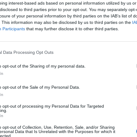
a preteklosti in prihodnosti.
eing interest-based ads based on personal information utilized by us or
disclosed to third parties prior to your opt-out. You may separately opt-
losure of your personal information by third parties on the IAB’s list of
zolca iz leta 1866: prvotno je stal sredi travnika proti P
. This information may also be disclosed by us to third parties on the
IA
e gradila cesta Topolšica–Lajše, pa so ga z buldožerjem p
Participants
that may further disclose it to other third parties.
zgodovinska posebnost kraja še danes ponosno stoji.
ovenske identitete. S tem, ko jih ohranjamo in gradimo 
l Data Processing Opt Outs
 novim generacijam.
o opt-out of the Sharing of my personal data.
In
o opt-out of the Sale of my Personal Data.
In
to opt-out of processing my Personal Data for Targeted
ing.
In
o opt-out of Collection, Use, Retention, Sale, and/or Sharing
ersonal Data that Is Unrelated with the Purposes for which it
lected.