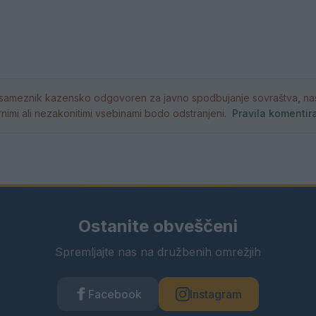
ameznik kazensko odgovoren za javno spodbujanje sovraštva, nasil
atornimi ali nezakonitimi vsebinami bodo odstranjeni.
Pravila komentir
Ostanite obveščeni
Spremljajte nas na družbenih omrežjih
Facebook
Instagram