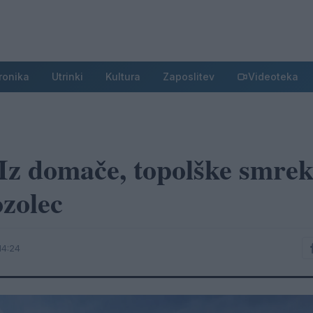
ronika
Utrinki
Kultura
Zaposlitev
Videoteka
 Iz domače, topolške smrek
ozolec
14:24