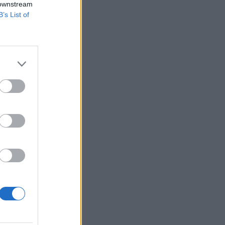
 downstream
B’s List of
z
lovenia
.