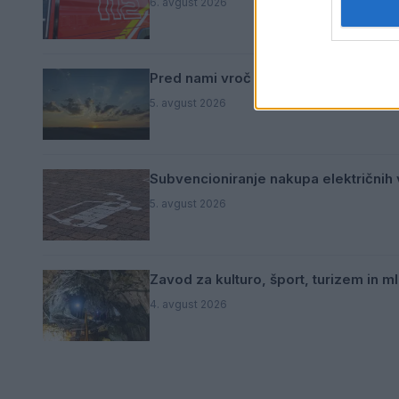
6. avgust 2026
Pred nami vroč četrtek, v petek osve
5. avgust 2026
Subvencioniranje nakupa električnih v
5. avgust 2026
Zavod za kulturo, šport, turizem in 
4. avgust 2026