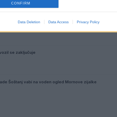
CONFIRM
Data Deletion
Data Access
Privacy Policy
žitev
ozil se zaključuje
mlade Šoštanj vabi na voden ogled Mornove zijalke