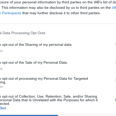
losure of your personal information by third parties on the IAB’s list of
. This information may also be disclosed by us to third parties on the
IA
 v težke čase vojne, temelji na njegovi korespondenci 
Participants
that may further disclose it to other third parties.
ke kulturne dediščine / European Heritage Days in S
l Data Processing Opt Outs
o opt-out of the Sharing of my personal data.
In
o opt-out of the Sale of my Personal Data.
In
to opt-out of processing my Personal Data for Targeted
ing.
In
o opt-out of Collection, Use, Retention, Sale, and/or Sharing
ersonal Data that Is Unrelated with the Purposes for which it
lected.
Out
ožarov pozivi občanom k takojšnjemu obveščanju policije