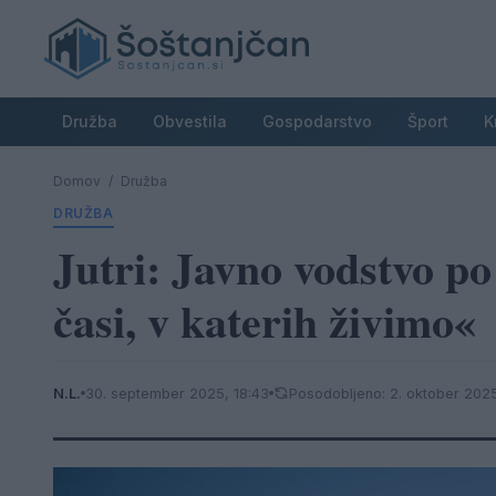
Družba
Obvestila
Gospodarstvo
Šport
K
Domov
/
Družba
DRUŽBA
Jutri: Javno vodstvo po
časi, v katerih živimo«
N.L.
30. september 2025, 18:43
Posodobljeno: 2. oktober 2025