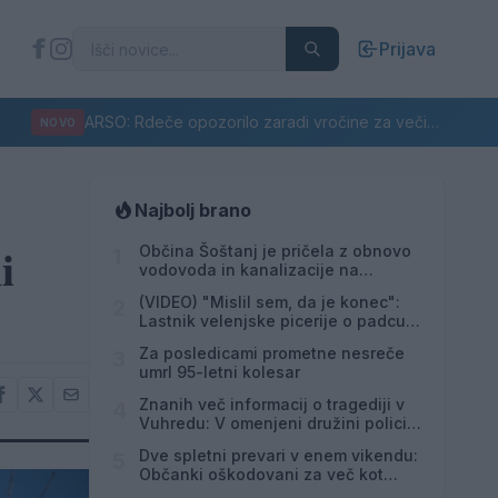
Prijava
ARSO: Rdeče opozorilo zaradi vročine za večino Slovenije
NOVO
Najbolj brano
i
Občina Šoštanj je pričela z obnovo
1
vodovoda in kanalizacije na
območju Penšek v Florjanu
(VIDEO) "Mislil sem, da je konec":
2
Lastnik velenjske picerije o padcu s
padalom na Hrvaškem
Za posledicami prometne nesreče
3
umrl 95-letni kolesar
Znanih več informacij o tragediji v
4
Vuhredu: V omenjeni družini policija
doslej še nikoli ni posredovala
Dve spletni prevari v enem vikendu:
5
Občanki oškodovani za več kot
8.200 evrov