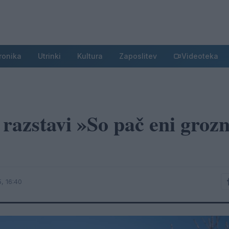
ronika
Utrinki
Kultura
Zaposlitev
Videoteka
 razstavi »So pač eni grozn
, 16:40