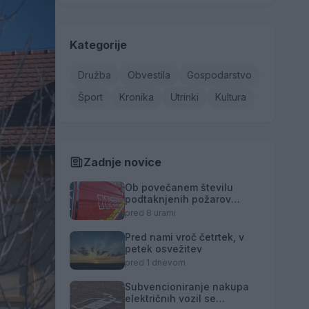
Kategorije
Družba
Obvestila
Gospodarstvo
Šport
Kronika
Utrinki
Kultura
Zadnje novice
Ob povečanem številu
podtaknjenih požarov
pozivi občanom k
pred 8 urami
takojšnjemu obveščanju
policije
Pred nami vroč četrtek, v
petek osvežitev
pred 1 dnevom
Subvencioniranje nakupa
električnih vozil se