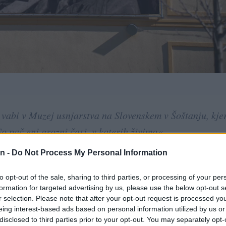
i vabi v Muzej usnjarstva na Slovenskem v Šoštanju, kje
o pač eni grozni časi, v katerih živimo«.
n -
Do Not Process My Personal Information
ja pisem iz fronte
, ki jo pripravlja avtor razstave, dr. M
to opt-out of the sale, sharing to third parties, or processing of your per
formation for targeted advertising by us, please use the below opt-out s
r selection. Please note that after your opt-out request is processed y
o
Stanislava Hriberška iz Šaleške doline
, ki je bil prisil
eing interest-based ads based on personal information utilized by us or
disclosed to third parties prior to your opt-out. You may separately opt-