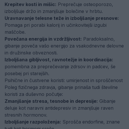
Krepitev kosti in mišic:
Preprečuje osteoporozo,
izboljšuje držo in zmanjšuje bolečine v hrbtu.
Uravnavanje telesne teže in izboljšanje presnove:
Pomaga pri porabi kalorij in učinkovitejši izgubi
maščobe.
Povečana energija in vzdržljivost:
Paradoksalno,
gibanje poveča vašo energijo za vsakodnevne delovne
in družinske obveznosti.
Izboljšana gibljivost, ravnotežje in koordinacija:
pomembna za preprečevanje zdrsov in padcev, še
posebej pri starejših.
Psihične in čustvene koristi: umirjenost in sproščenost
Poleg fizičnega zdravja, gibanje prinaša tudi številne
koristi za duševno počutje:
Zmanjšanje stresa, tesnobe in depresije:
Gibanje
deluje kot naravni antidepresiv in zmanjšuje raven
stresnih hormonov.
Izboljšanje razpoloženja:
Sprošča endorfine, znane
tudi kot hormoni sreče.