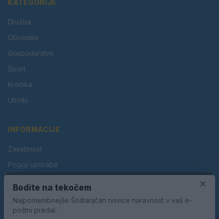
KATEGORIJE
Družba
Obvestila
Gospodarstvo
Šport
Kronika
Utrinki
INFORMACIJE
Zasebnost
Pogoji uporabe
×
Piškotki
Bodite na tekočem
Oglaševanje
Najpomembnejše Šoštanjčan novice naravnost v vaš e-
poštni predal.
Kontakt