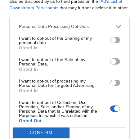
also be disclosed by us to third parties on the
IAB’s List of
Gibanje je lahko tudi odlična priložnost za
druženje in
Downstream Participants
that may further disclose it to other
navezovanje novih stikov,
še posebej pri skupinskih
third parties.
aktivnostih. Skupni cilji in podpora skupine so močan
motivator, poleg tega povečujejo občutek pripadnosti.
Personal Data Processing Opt Outs
I want to opt-out of the Sharing of my
4. Poslušajte svoje telo in bodite potrpežljivi
personal data.
Ne pričakujte takojšnjih dramatičnih rezultatov.
Opted In
Napredek je postopen in dolgotrajen proces. Boleče
I want to opt-out of the Sale of my
mišice so na začetku normalne, ostre in dolgotrajne
Personal Data.
Opted In
bolečine pa so znak, da morate upočasniti ali se
posvetovati s strokovnjakom. Ključnega pomena je
I want to opt-out of processing my
tudi hidracija: pijte dovolj vode pred, med in po gibanju.
Personal Data for Targeted Advertising.
Opted In
Poslušanje telesa je kritično za starejše, osebe s
prekomerno telesno težo in tiste z obstoječimi
I want to opt-out of Collection, Use,
Retention, Sale, and/or Sharing of my
zdravstvenimi težavami. Pred začetkom intenzivnejše
Personal Data that Is Unrelated with the
vadbe je vsekakor priporočljiv posvet z zdravnikom.
Purposes for which it was collected.
Opted Out
Investicija v vaš boljši jutri
Tudi strokovnjaki z
Nacionalnega inštituta za javno
CONFIRM
zdravje (NIJZ)
poudarjajo, da redna telesna aktivnost