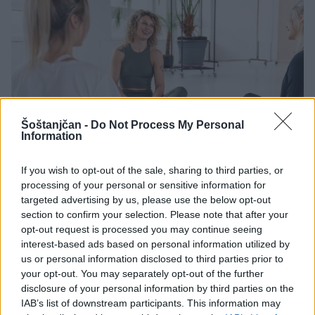
Šoštanjčan -
Do Not Process My Personal
Information
If you wish to opt-out of the sale, sharing to third parties, or
processing of your personal or sensitive information for
3. V skupini je lažje: moč motivacije in podpore
targeted advertising by us, please use the below opt-out
Skupinska vadba
ponuja strukturo, strokovno vodenje
section to confirm your selection. Please note that after your
in dragoceno socialno interakcijo. Težje je odpovedati,
opt-out request is processed you may continue seeing
če npr. veš, si dogovorjena s prijateljico, in da si del
interest-based ads based on personal information utilized by
skupnosti. Priporočamo skupinske vodene vadbe, ki
us or personal information disclosed to third parties prior to
vam nudijo strokovno vodenje in motivacijo. Ta
your opt-out. You may separately opt-out of the further
možnost je primerna tudi za starejše, ki potrebujejo
disclosure of your personal information by third parties on the
IAB’s list of downstream participants. This information may
več skrbnega vodenja in občutka varnosti.