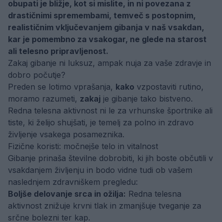
obupati je bližje, kot si mislite, in ni povezana z
drastičnimi spremembami, temveč s postopnim,
realističnim vključevanjem gibanja v naš vsakdan,
kar je pomembno za vsakogar, ne glede na starost
ali telesno pripravljenost.
Zakaj gibanje ni luksuz, ampak nuja za vaše zdravje in
dobro počutje?
Preden se lotimo vprašanja,
kako
vzpostaviti rutino,
moramo razumeti,
zakaj
je gibanje tako bistveno.
Redna telesna aktivnost ni le za vrhunske športnike ali
tiste, ki želijo shujšati, je temelj za polno in zdravo
življenje vsakega posameznika.
Fizične koristi: močnejše telo in vitalnost
Gibanje prinaša številne dobrobiti, ki jih boste občutili v
vsakdanjem življenju in bodo vidne tudi ob vašem
naslednjem zdravniškem pregledu:
Boljše delovanje srca in ožilja:
Redna telesna
aktivnost znižuje krvni tlak in zmanjšuje tveganje za
srčne bolezni ter kap.