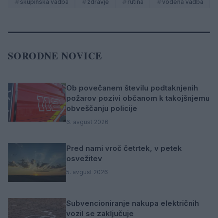
skupinska vadba
zdravje
rutina
vodena vadba
SORODNE NOVICE
Ob povečanem številu podtaknjenih
požarov pozivi občanom k takojšnjemu
obveščanju policije
6. avgust 2026
Pred nami vroč četrtek, v petek
osvežitev
5. avgust 2026
Subvencioniranje nakupa električnih
vozil se zaključuje