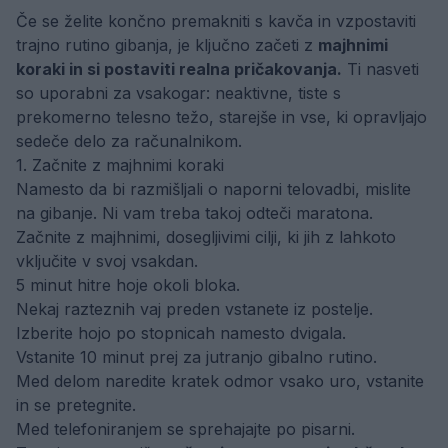
Če se želite končno premakniti s kavča in vzpostaviti
trajno rutino gibanja, je ključno začeti z
majhnimi
koraki in si postaviti realna pričakovanja.
Ti nasveti
so uporabni za vsakogar: neaktivne, tiste s
prekomerno telesno težo, starejše in vse, ki opravljajo
sedeče delo za računalnikom.
1. Začnite z majhnimi koraki
Namesto da bi razmišljali o naporni telovadbi, mislite
na gibanje. Ni vam treba takoj odteči maratona.
Začnite z majhnimi, dosegljivimi cilji, ki jih z lahkoto
vključite v svoj vsakdan.
5 minut hitre hoje okoli bloka.
Nekaj razteznih vaj preden vstanete iz postelje.
Izberite hojo po stopnicah namesto dvigala.
Vstanite 10 minut prej za jutranjo gibalno rutino.
Med delom naredite kratek odmor vsako uro, vstanite
in se pretegnite.
Med telefoniranjem se sprehajajte po pisarni.