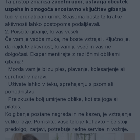
Ta pristop zmanjša
začetni upor, ustvarja občutek
uspeha in omogoča enostavno vključitev gibanja
tudi v prenatrpan urnik. Sčasoma boste te kratke
aktivnosti lahko postopoma podaljševali.
2. Poiščite gibanje, ki vas veseli
Če vam je vadba muka, ne boste vztrajali. Ključno je,
da najdete aktivnost, ki vam je všeč in vas ne
dolgočasi. Eksperimentirajte z različnimi oblikami
gibanja!
Morda vam je blizu ples, plavanje, kolesarjenje ali
sprehodi v naravi.
Uživate lahko v teku, sprehajanju s psom ali
pohodništvu.
Preizkusite bolj umirjene oblike, kot sta joga ali
pilates
.
Ko gibanje postane nagrada in ne kazen, je vztrajanje
veliko lažje. Pomislite: vaše telo je kot avto – če stoji
predolgo, zarjavi, potrebuje redne servise in vožnje.