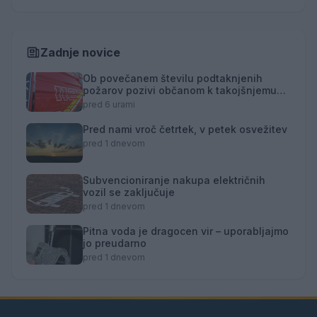
Zadnje novice
Ob povečanem številu podtaknjenih
požarov pozivi občanom k takojšnjemu
obveščanju policije
pred 6 urami
Pred nami vroč četrtek, v petek osvežitev
pred 1 dnevom
Subvencioniranje nakupa električnih
vozil se zaključuje
pred 1 dnevom
Pitna voda je dragocen vir – uporabljajmo
jo preudarno
pred 1 dnevom