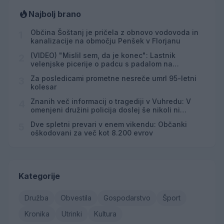
Najbolj brano
Občina Šoštanj je pričela z obnovo vodovoda in
1
kanalizacije na območju Penšek v Florjanu
(VIDEO) "Mislil sem, da je konec": Lastnik
2
velenjske picerije o padcu s padalom na
Hrvaškem
Za posledicami prometne nesreče umrl 95-letni
3
kolesar
Znanih več informacij o tragediji v Vuhredu: V
4
omenjeni družini policija doslej še nikoli ni
posredovala
Dve spletni prevari v enem vikendu: Občanki
5
oškodovani za več kot 8.200 evrov
Kategorije
Družba
Obvestila
Gospodarstvo
Šport
Kronika
Utrinki
Kultura