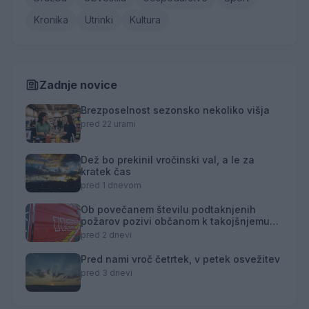
Kronika
Utrinki
Kultura
Zadnje novice
Brezposelnost sezonsko nekoliko višja
pred 22 urami
Dež bo prekinil vročinski val, a le za
kratek čas
pred 1 dnevom
Ob povečanem številu podtaknjenih
požarov pozivi občanom k takojšnjemu
obveščanju policije
pred 2 dnevi
Pred nami vroč četrtek, v petek osvežitev
pred 3 dnevi