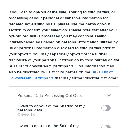
Ob povečanem številu podtaknjenih
požarov pozivi občanom k takojšnjemu
If you wish to opt-out of the sale, sharing to third parties, or
obveščanju policije
processing of your personal or sensitive information for
targeted advertising by us, please use the below opt-out
6. avgust 2026
section to confirm your selection. Please note that after your
opt-out request is processed you may continue seeing
Pred nami vroč četrtek, v petek
interest-based ads based on personal information utilized by
osvežitev
us or personal information disclosed to third parties prior to
your opt-out. You may separately opt-out of the further
5. avgust 2026
disclosure of your personal information by third parties on the
IAB’s list of downstream participants. This information may
also be disclosed by us to third parties on the
IAB’s List of
Downstream Participants
that may further disclose it to other
third parties.
Opozorilo:
Po 297. členu Kazenskega zakonika je
Personal Data Processing Opt Outs
posameznik kazensko odgovoren za javno spodbujanje
sovraštva, nasilja ali nestrpnosti. Komentarji z žaljivimi,
I want to opt-out of the Sharing of my
personal data.
rasističnimi, diskriminatornimi ali nezakonitimi vsebinami
Opted In
bodo odstranjeni.
Pravila komentiranja →
I want to opt-out of the Sale of my