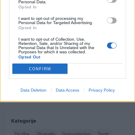
Personal Data.
Opted In
Failed to fetch
I want to opt-out of processing my
Najbolj brano
Personal Data for Targeted Advertising.
Opted In
Občina Šoštanj je pričela z obnovo vodovoda in
1
I want to opt-out of Collection, Use,
kanalizacije na območju Penšek v Florjanu
Retention, Sale, and/or Sharing of my
Personal Data that Is Unrelated with the
(VIDEO) "Mislil sem, da je konec": Lastnik
2
Purposes for which it was collected.
velenjske picerije o padcu s padalom na
Opted Out
Hrvaškem
Za posledicami prometne nesreče umrl 95-letni
3
kolesar
CONFIRM
Znanih več informacij o tragediji v Vuhredu: V
4
omenjeni družini policija doslej še nikoli ni
posredovala
Od srede bo v Florjanu pod cerkvijo
5
Data Deletion
Data Access
Privacy Policy
vzpostavljena popolna zapora ceste
Kategorije
Družba
Obvestila
Gospodarstvo
Šport