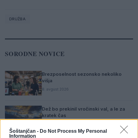
DRUŽBA
SORODNE NOVICE
Brezposelnost sezonsko nekoliko
višja
8. avgust 2026
Dež bo prekinil vročinski val, a le za
kratek čas
7. avgust 2026
Šoštanjčan -
Do Not Process My Personal
Information