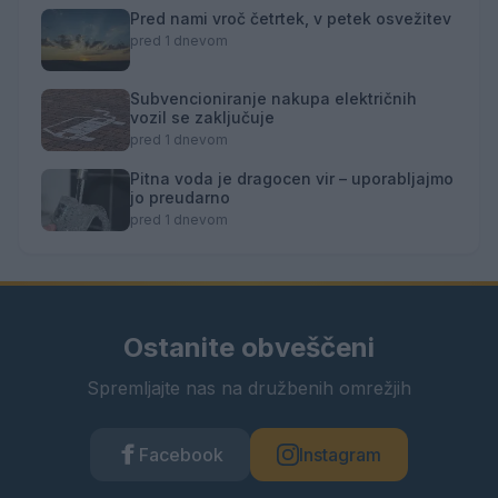
Pred nami vroč četrtek, v petek osvežitev
pred 1 dnevom
Subvencioniranje nakupa električnih
vozil se zaključuje
pred 1 dnevom
Pitna voda je dragocen vir – uporabljajmo
jo preudarno
pred 1 dnevom
Ostanite obveščeni
Spremljajte nas na družbenih omrežjih
Facebook
Instagram