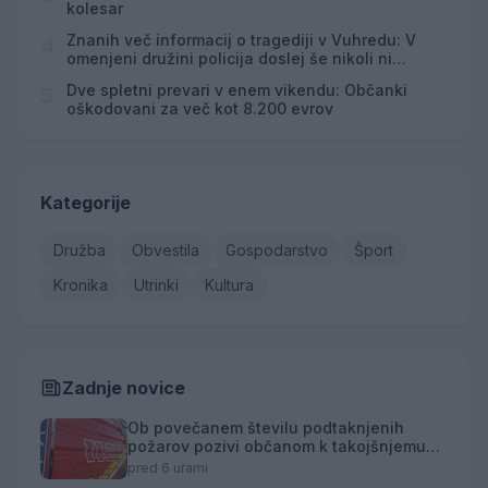
kolesar
Znanih več informacij o tragediji v Vuhredu: V
4
omenjeni družini policija doslej še nikoli ni
posredovala
Dve spletni prevari v enem vikendu: Občanki
5
oškodovani za več kot 8.200 evrov
Kategorije
Družba
Obvestila
Gospodarstvo
Šport
Kronika
Utrinki
Kultura
Zadnje novice
Ob povečanem številu podtaknjenih
požarov pozivi občanom k takojšnjemu
obveščanju policije
pred 6 urami