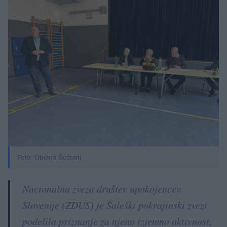
Foto: Občina Šoštanj
Nacionalna zveza društev upokojencev
Slovenije (ZDUS) je Šaleški pokrajinski zvezi
podelila priznanje za njeno izjemno aktivnost,