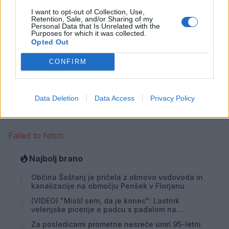
I want to opt-out of Collection, Use,
Retention, Sale, and/or Sharing of my
Personal Data that Is Unrelated with the
Purposes for which it was collected.
Opted Out
Opozorilo:
Po 297. členu Kazenskega zakonika je
CONFIRM
posameznik kazensko odgovoren za javno spodbujanje
sovraštva, nasilja ali nestrpnosti. Komentarji z žaljivimi,
rasističnimi, diskriminatornimi ali nezakonitimi vsebinami
Data Deletion
Data Access
Privacy Policy
bodo odstranjeni.
Pravila komentiranja →
Failed to fetch
Najbolj brano
Občina Šoštanj je pričela z obnovo vodovoda in
1
kanalizacije na območju Penšek v Florjanu
(VIDEO) "Mislil sem, da je konec": Lastnik
2
velenjske picerije o padcu s padalom na
Hrvaškem
Za posledicami prometne nesreče umrl 95-letni
3