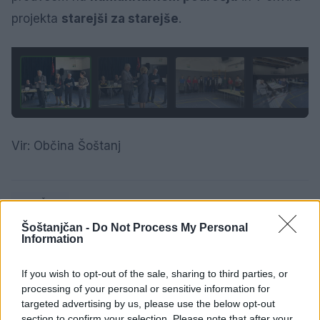
projekta
starejši za starejše
.
1 / 6
Vir: Občina Šoštanj
DRUŽBA
Šoštanjčan -
Do Not Process My Personal
Information
If you wish to opt-out of the sale, sharing to third parties, or
SORODNE NOVICE
processing of your personal or sensitive information for
targeted advertising by us, please use the below opt-out
section to confirm your selection. Please note that after your