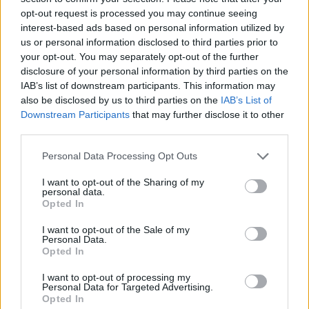
Ob povečanem številu podtaknjenih
opt-out request is processed you may continue seeing
požarov pozivi občanom k takojšnjemu
interest-based ads based on personal information utilized by
obveščanju policije
us or personal information disclosed to third parties prior to
your opt-out. You may separately opt-out of the further
6. avgust 2026
disclosure of your personal information by third parties on the
IAB’s list of downstream participants. This information may
Pred nami vroč četrtek, v petek
also be disclosed by us to third parties on the
IAB’s List of
osvežitev
Downstream Participants
that may further disclose it to other
third parties.
5. avgust 2026
Personal Data Processing Opt Outs
Subvencioniranje nakupa električnih
I want to opt-out of the Sharing of my
vozil se zaključuje
personal data.
Opted In
5. avgust 2026
I want to opt-out of the Sale of my
Personal Data.
Zavod za kulturo, šport, turizem in
Opted In
mlade Šoštanj vabi na voden ogled
I want to opt-out of processing my
Mornove zijalke
Personal Data for Targeted Advertising.
Opted In
4. avgust 2026