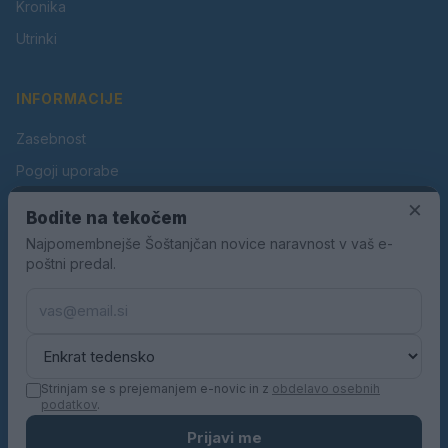
Kronika
Utrinki
INFORMACIJE
Zasebnost
Pogoji uporabe
Piškotki
×
Bodite na tekočem
Oglaševanje
Najpomembnejše Šoštanjčan novice naravnost v vaš e-
poštni predal.
Kontakt
Pravila nagradnih iger
Pravila volilne kampanje
Strinjam se s prejemanjem e-novic in z
obdelavo osebnih
podatkov
.
© 2026 Šoštanjčan. Vse pravice pridržane.
Prijavi me