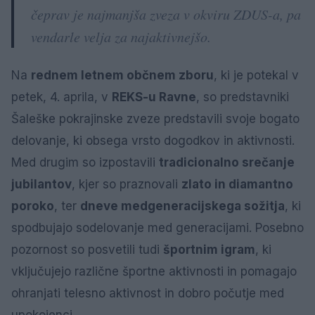
čeprav je najmanjša zveza v okviru ZDUS-a, pa
vendarle velja za najaktivnejšo.
Na
rednem letnem občnem zboru
, ki je potekal v
petek, 4. aprila, v
REKS-u Ravne
, so predstavniki
Šaleške pokrajinske zveze predstavili svoje bogato
delovanje, ki obsega vrsto dogodkov in aktivnosti.
Med drugim so izpostavili
tradicionalno srečanje
jubilantov
, kjer so praznovali
zlato in diamantno
poroko
, ter
dneve medgeneracijskega sožitja
, ki
spodbujajo sodelovanje med generacijami. Posebno
pozornost so posvetili tudi
športnim igram
, ki
vključujejo različne športne aktivnosti in pomagajo
ohranjati telesno aktivnost in dobro počutje med