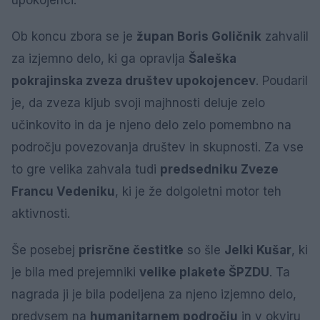
upokojenci.
Ob koncu zbora se je
župan Boris Goličnik
zahvalil
za izjemno delo, ki ga opravlja
Šaleška
pokrajinska zveza društev upokojencev
. Poudaril
je, da zveza kljub svoji majhnosti deluje zelo
učinkovito in da je njeno delo zelo pomembno na
področju povezovanja društev in skupnosti. Za vse
to gre velika zahvala tudi
predsedniku Zveze
Francu Vedeniku
, ki je že dolgoletni motor teh
aktivnosti.
Še posebej
prisrčne čestitke
so šle
Jelki Kušar
, ki
je bila med prejemniki
velike plakete ŠPZDU
. Ta
nagrada ji je bila podeljena za njeno izjemno delo,
predvsem na
humanitarnem področju
in v okviru