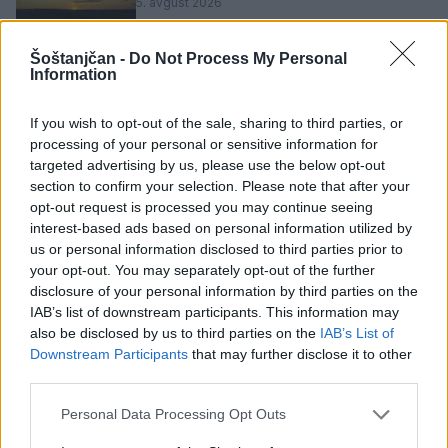
5. avgust 2026
Šoštanjčan -
Do Not Process My Personal
Subvencioniranje nakupa električnih
Information
vozil se zaključuje
5. avgust 2026
If you wish to opt-out of the sale, sharing to third parties, or
processing of your personal or sensitive information for
targeted advertising by us, please use the below opt-out
Zavod za kulturo, šport, turizem in
section to confirm your selection. Please note that after your
mlade Šoštanj vabi na voden ogled
opt-out request is processed you may continue seeing
Mornove zijalke
interest-based ads based on personal information utilized by
us or personal information disclosed to third parties prior to
4. avgust 2026
your opt-out. You may separately opt-out of the further
disclosure of your personal information by third parties on the
ARSO: Rdeče opozorilo zaradi vročine
IAB’s list of downstream participants. This information may
za večino Slovenije
also be disclosed by us to third parties on the
IAB’s List of
4. avgust 2026
Downstream Participants
that may further disclose it to other
third parties.
Personal Data Processing Opt Outs