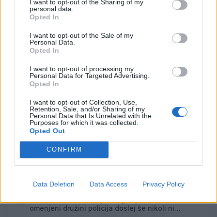
I want to opt-out of the Sharing of my
personal data.
Opted In
Opozorilo:
Po 297. členu Kazenskega zakonika je
posameznik kazensko odgovoren za javno spodbujanje
I want to opt-out of the Sale of my
sovraštva, nasilja ali nestrpnosti. Komentarji z žaljivimi,
Personal Data.
Opted In
rasističnimi, diskriminatornimi ali nezakonitimi vsebinami
bodo odstranjeni.
Pravila komentiranja →
I want to opt-out of processing my
Personal Data for Targeted Advertising.
Opted In
Failed to fetch
I want to opt-out of Collection, Use,
Retention, Sale, and/or Sharing of my
Najbolj brano
Personal Data that Is Unrelated with the
Purposes for which it was collected.
Opted Out
Občina Šoštanj je pričela z obnovo vodovoda in
1
kanalizacije na območju Penšek v Florjanu
CONFIRM
(VIDEO) "Mislil sem, da je konec": Lastnik
2
velenjske picerije o padcu s padalom na
Hrvaškem
Za posledicami prometne nesreče umrl 95-letni
3
Data Deletion
Data Access
Privacy Policy
kolesar
Znanih več informacij o tragediji v Vuhredu: V
4
omenjeni družini policija doslej še nikoli ni
posredovala