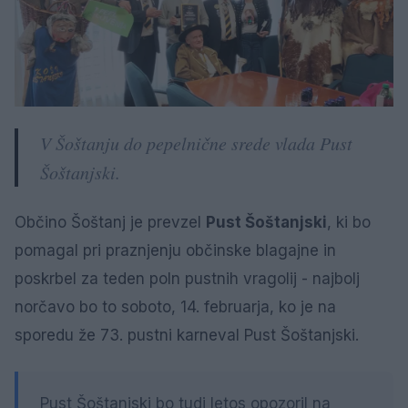
V Šoštanju do pepelnične srede vlada Pust
Šoštanjski.
Občino Šoštanj je prevzel
Pust Šoštanjski
, ki bo
pomagal pri praznjenju občinske blagajne in
poskrbel za teden poln pustnih vragolij - najbolj
norčavo bo to soboto, 14. februarja, ko je na
sporedu že 73. pustni karneval Pust Šoštanjski.
Pust Šoštanjski bo tudi letos opozoril na