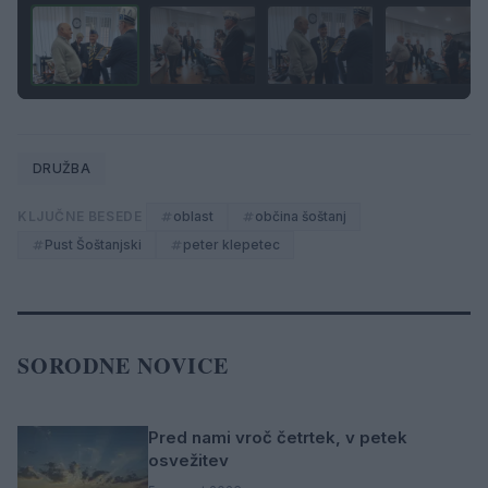
DRUŽBA
KLJUČNE BESEDE
oblast
občina šoštanj
Pust Šoštanjski
peter klepetec
SORODNE NOVICE
Pred nami vroč četrtek, v petek
osvežitev