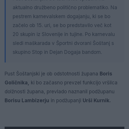
aktualno družbeno politično problematiko. Na
pestrem karnevalskem dogajanju, ki se bo
začelo ob 15. uri, se bo predstavilo več kot
20 skupin iz Slovenije in tujine. Po karnevalu
sledi maškarada v Športni dvorani Šoštanj s
skupino Stop in Dejan Dogaja bandom.
Pust Šoštanjski je ob odstotnosti župana
Boris
Goličnika,
ki bo začasno prevzel funkcijo vršilca
dolžnosti župana, prevlado naznanil podžupanu
Borisu Lambizerju
in podžupanji
Urši Kurnik.
1 / 5