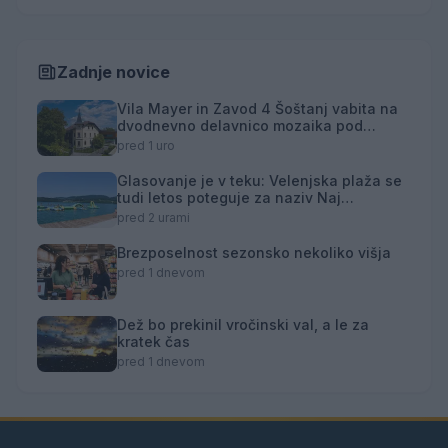
Zadnje novice
Vila Mayer in Zavod 4 Šoštanj vabita na
dvodnevno delavnico mozaika pod
mentorstvom Mojce Marije Černivšek
pred 1 uro
Glasovanje je v teku: Velenjska plaža se
tudi letos poteguje za naziv Naj
kopališče
pred 2 urami
Brezposelnost sezonsko nekoliko višja
pred 1 dnevom
Dež bo prekinil vročinski val, a le za
kratek čas
pred 1 dnevom