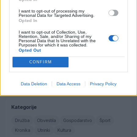
Najbolj brano
I want to opt-out of processing my
Personal Data for Targeted Advertising.
Občina Šoštanj je pričela z obnovo vodovoda in
1
Opted In
kanalizacije na območju Penšek v Florjanu
I want to opt-out of Collection, Use,
(VIDEO) "Mislil sem, da je konec": Lastnik
2
Retention, Sale, and/or Sharing of my
velenjske picerije o padcu s padalom na
Personal Data that Is Unrelated with the
Hrvaškem
Purposes for which it was collected.
Za posledicami prometne nesreče umrl 95-letni
3
Opted Out
kolesar
Znanih več informacij o tragediji v Vuhredu: V
4
CONFIRM
omenjeni družini policija doslej še nikoli ni
posredovala
Od srede bo v Florjanu pod cerkvijo
5
vzpostavljena popolna zapora ceste
Data Deletion
Data Access
Privacy Policy
Kategorije
Družba
Obvestila
Gospodarstvo
Šport
Kronika
Utrinki
Kultura