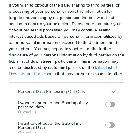
If you wish to opt-out of the sale, sharing to third parties, or
8. avgust 2026
processing of your personal or sensitive information for
targeted advertising by us, please use the below opt-out
section to confirm your selection. Please note that after your
Dež bo prekinil vročinski val, a le za
opt-out request is processed you may continue seeing
kratek čas
interest-based ads based on personal information utilized by
7. avgust 2026
us or personal information disclosed to third parties prior to
your opt-out. You may separately opt-out of the further
disclosure of your personal information by third parties on the
IAB’s list of downstream participants. This information may
also be disclosed by us to third parties on the
IAB’s List of
Downstream Participants
that may further disclose it to other
third parties.
Opozorilo:
Po 297. členu Kazenskega zakonika je
posameznik kazensko odgovoren za javno spodbujanje
Personal Data Processing Opt Outs
sovraštva, nasilja ali nestrpnosti. Komentarji z žaljivimi,
rasističnimi, diskriminatornimi ali nezakonitimi vsebinami
I want to opt-out of the Sharing of my
personal data.
bodo odstranjeni.
Pravila komentiranja →
Opted In
I want to opt-out of the Sale of my
Failed to fetch
Personal Data.
Opted In