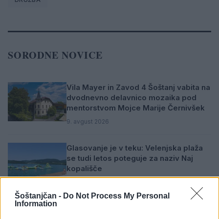
SORODNE NOVICE
Vila Mayer in Zavod 4 Šoštanj vabita na
dvodnevno delavnico mozaika pod
mentorstvom Mojce Marije Černivšek
9. avgust 2026
Glasovanje je v teku: Velenjska plaža
se tudi letos poteguje za naziv Naj
kopališče
9. avgust 2026
Šoštanjčan -
Do Not Process My Personal
Information
Brezposelnost sezonsko nekoliko
višja