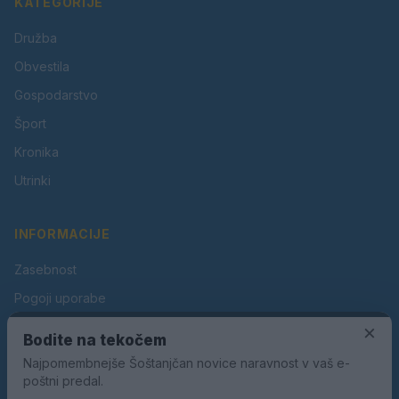
KATEGORIJE
Družba
Obvestila
Gospodarstvo
Šport
Kronika
Utrinki
INFORMACIJE
Zasebnost
Pogoji uporabe
Piškotki
×
Bodite na tekočem
Oglaševanje
Najpomembnejše Šoštanjčan novice naravnost v vaš e-
poštni predal.
Kontakt