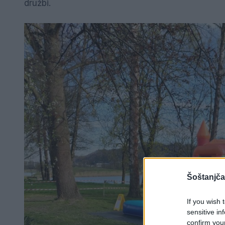
družbi.
Šoštanjča
If you wish 
sensitive in
confirm you