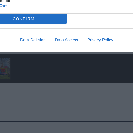
lected.
Out
k obisk bo priložnost za prijeten oddih in razvajanje br
CONFIRM
skrbljeno za okusen obrok, ki bo hkrati točka druženja, 
Data Deletion
Data Access
Privacy Policy
h dnevih.