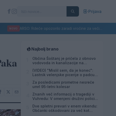
Prijava
ARSO: Rdeče opozorilo zaradi vročine za večino Slovenije
NOVO
Najbolj brano
Paka
Občina Šoštanj je pričela z obnovo
1
vodovoda in kanalizacije na
območju Penšek v Florjanu
(VIDEO) "Mislil sem, da je konec":
2
Lastnik velenjske picerije o padcu s
padalom na Hrvaškem
Za posledicami prometne nesreče
3
umrl 95-letni kolesar
Znanih več informacij o tragediji v
4
Vuhredu: V omenjeni družini policija
doslej še nikoli ni posredovala
Dve spletni prevari v enem vikendu:
5
Občanki oškodovani za več kot
8.200 evrov