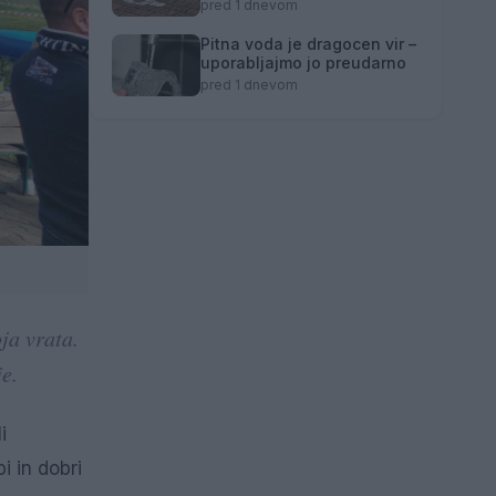
zaključuje
pred 1 dnevom
Pitna voda je dragocen vir –
uporabljajmo jo preudarno
pred 1 dnevom
ja vrata.
e.
i
i in dobri