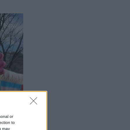
sonal or
ection to
ou may