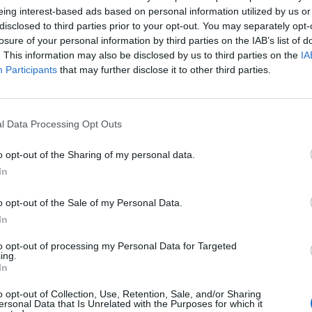
eing interest-based ads based on personal information utilized by us or
disclosed to third parties prior to your opt-out. You may separately opt-
losure of your personal information by third parties on the IAB’s list of
. This information may also be disclosed by us to third parties on the
IA
Participants
that may further disclose it to other third parties.
l Data Processing Opt Outs
o opt-out of the Sharing of my personal data.
In
o opt-out of the Sale of my Personal Data.
In
bci
, ki bodo poskrbeli za odlično vzdušje in razigrano g
to opt-out of processing my Personal Data for Targeted
ing.
In
 okusno ponudbo, s katero bodo razveseljevali svoje gos
o opt-out of Collection, Use, Retention, Sale, and/or Sharing
ersonal Data that Is Unrelated with the Purposes for which it
li v sveže pripravljenih malicah, bogatem ruskem bifeju,