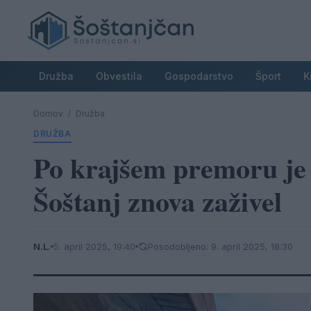
Družba
Obvestila
Gospodarstvo
Šport
K
Domov
/
Družba
DRUŽBA
Po krajšem premoru je
Šoštanj znova zaživel
N.L.
5. april 2025, 19:40
Posodobljeno: 9. april 2025, 18:30