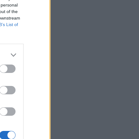
 personal
out of the
 downstream
B’s List of
lasbeno
te. Ob
 na voljo