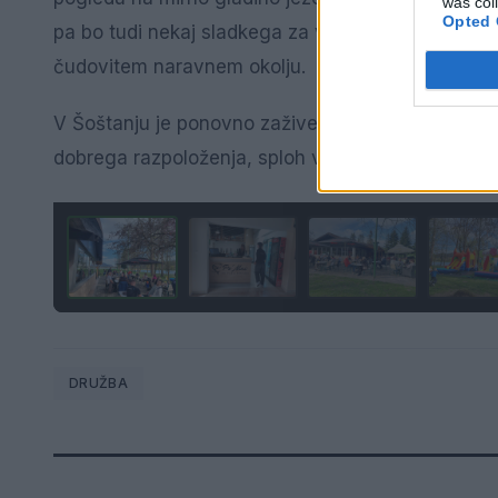
was col
Opted 
pa bo tudi nekaj sladkega za vse sladkosnede. Vsa
čudovitem naravnem okolju.
V Šoštanju je ponovno zaživel prostor, kjer bo po
dobrega razpoloženja, sploh v prihajajočih sončni
DRUŽBA