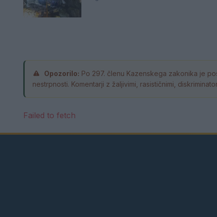
Opozorilo:
Po 297. členu Kazenskega zakonika je pos
nestrpnosti. Komentarji z žaljivimi, rasističnimi, diskrimin
Failed to fetch