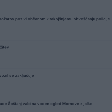
ožarov pozivi občanom k takojšnjemu obveščanju policije
žitev
ozil se zaključuje
mlade Šoštanj vabi na voden ogled Mornove zijalke