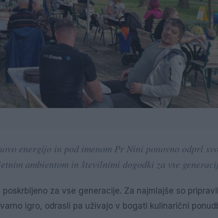
novo energijo in pod imenom Pr Nini ponovno odprl svo
jetnim ambientom in številnimi dogodki za vse generacij
 je poskrbljeno za vse generacije. Za najmlajše so pripravil
varno igro, odrasli pa uživajo v bogati kulinarični ponudb