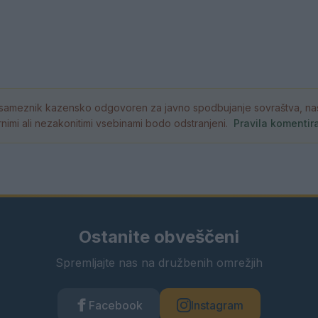
ameznik kazensko odgovoren za javno spodbujanje sovraštva, nasil
atornimi ali nezakonitimi vsebinami bodo odstranjeni.
Pravila komentir
Ostanite obveščeni
Spremljajte nas na družbenih omrežjih
Facebook
Instagram