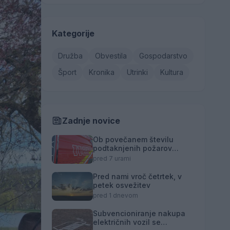
Kategorije
Družba
Obvestila
Gospodarstvo
Šport
Kronika
Utrinki
Kultura
Zadnje novice
Ob povečanem številu
podtaknjenih požarov
pozivi občanom k
pred 7 urami
takojšnjemu obveščanju
policije
Pred nami vroč četrtek, v
petek osvežitev
pred 1 dnevom
Subvencioniranje nakupa
električnih vozil se