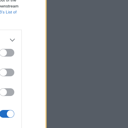
 downstream
B’s List of
 16. 8.