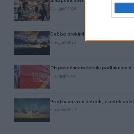
Brezposelnost sezonsko nekoliko vi
8. avgust 2026
Dež bo prekinil vročinski val, a le za
7. avgust 2026
Ob povečanem številu podtaknjenih p
6. avgust 2026
Pred nami vroč četrtek, v petek osve
5. avgust 2026