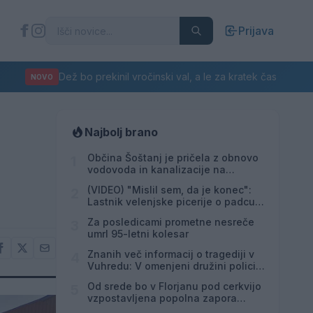
Prijava
Dež bo prekinil vročinski val, a le za kratek čas
NOVO
Najbolj brano
Občina Šoštanj je pričela z obnovo
1
vodovoda in kanalizacije na
območju Penšek v Florjanu
(VIDEO) "Mislil sem, da je konec":
2
Lastnik velenjske picerije o padcu s
padalom na Hrvaškem
Za posledicami prometne nesreče
3
umrl 95-letni kolesar
Znanih več informacij o tragediji v
4
Vuhredu: V omenjeni družini policija
doslej še nikoli ni posredovala
Od srede bo v Florjanu pod cerkvijo
5
vzpostavljena popolna zapora
ceste