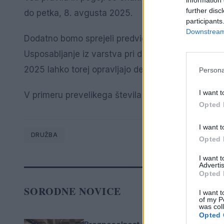
further disc
do petka, 8. avgusta 2025.
participants
Downstream 
Dodatno bomo sprejeli predvidoma 20 mladih, razp
Usposabljanje iz varstva pri delu in varstva pred p
2025 lahko torej opravljajo delo le tisti, ki imajo 
Persona
I want t
V primeru prevelikega števila prijav bodo upošteval
Opted 
I want t
DRUŽBA
Opted 
I want 
Advertis
Opted 
SORODNE NOVICE
I want t
of my P
was col
Opted 