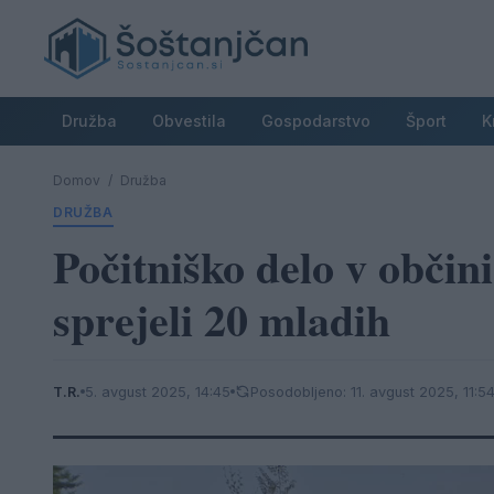
Družba
Obvestila
Gospodarstvo
Šport
K
Domov
/
Družba
DRUŽBA
Počitniško delo v občin
sprejeli 20 mladih
T.R.
5. avgust 2025, 14:45
Posodobljeno: 11. avgust 2025, 11:5