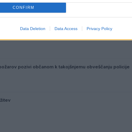
šja
CONFIRM
Data Deletion
Data Access
Privacy Policy
 kratek čas
ožarov pozivi občanom k takojšnjemu obveščanju policije
žitev