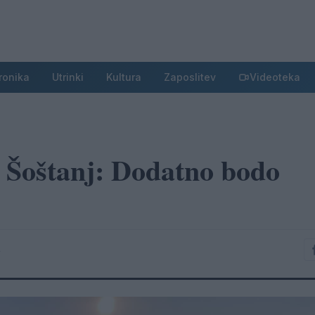
ronika
Utrinki
Kultura
Zaposlitev
Videoteka
i Šoštanj: Dodatno bodo
4