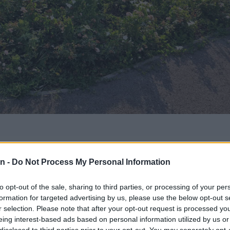
ih za počitniško delo, zato je Občina Šoštanj ponovno o
n -
Do Not Process My Personal Information
to opt-out of the sale, sharing to third parties, or processing of your per
formation for targeted advertising by us, please use the below opt-out s
r selection. Please note that after your opt-out request is processed y
eing interest-based ads based on personal information utilized by us or
ilu, rok za prijavo pa je zelo kratek - vloge pričakujejo 
disclosed to third parties prior to your opt-out. You may separately opt-