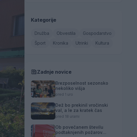
Kategorije
Družba
Obvestila
Gospodarstvo
Šport
Kronika
Utrinki
Kultura
Zadnje novice
Brezposelnost sezonsko
nekoliko višja
pred 1 uro
Dež bo prekinil vročinski
val, a le za kratek čas
pred 18 urami
Ob povečanem številu
podtaknjenih požarov