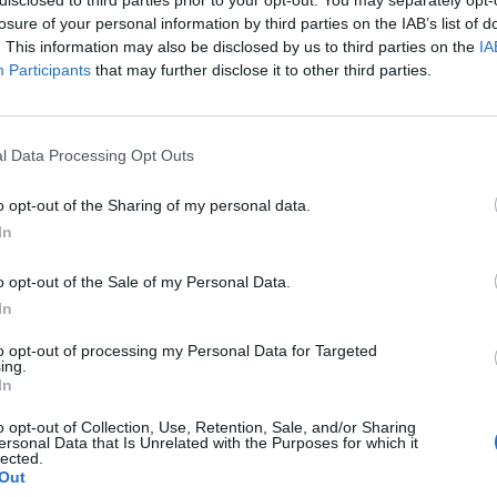
losure of your personal information by third parties on the IAB’s list of
. This information may also be disclosed by us to third parties on the
IA
Participants
that may further disclose it to other third parties.
orejeni pa bodo v termine od 11. 8. 2025 do 5. 9. 2025.
ožarom bodo organizirali 18. 8. 2025 (v terminu od 11. do
uposabljanje opravljeno.
l Data Processing Opt Outs
o opt-out of the Sharing of my personal data.
i vrstni red prijavljenih.
In
o opt-out of the Sale of my Personal Data.
In
to opt-out of processing my Personal Data for Targeted
ing.
In
o opt-out of Collection, Use, Retention, Sale, and/or Sharing
ersonal Data that Is Unrelated with the Purposes for which it
lected.
Out