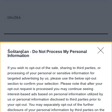
DRUŽBA
SORODNE NOVICE
Šoštanjčan -
Do Not Process My Personal
Information
Brezposelnost sezonsko nekoliko
višja
If you wish to opt-out of the sale, sharing to third parties, or
processing of your personal or sensitive information for
8. avgust 2026
targeted advertising by us, please use the below opt-out
section to confirm your selection. Please note that after your
opt-out request is processed you may continue seeing
Dež bo prekinil vročinski val, a le za
interest-based ads based on personal information utilized by
kratek čas
us or personal information disclosed to third parties prior to
7. avgust 2026
your opt-out. You may separately opt-out of the further
disclosure of your personal information by third parties on the