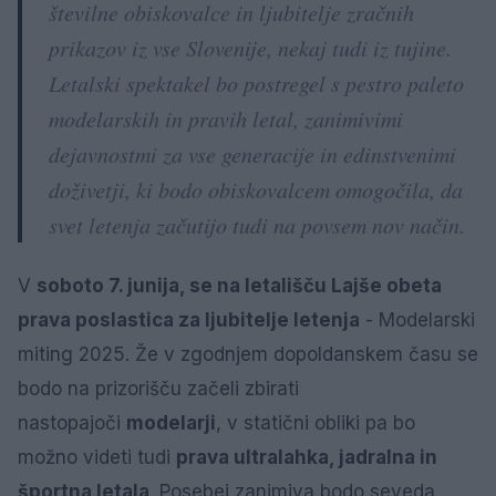
številne obiskovalce in ljubitelje zračnih
prikazov iz vse Slovenije, nekaj tudi iz tujine.
Letalski spektakel bo postregel s pestro paleto
modelarskih in pravih letal, zanimivimi
dejavnostmi za vse generacije in edinstvenimi
doživetji, ki bodo obiskovalcem omogočila, da
svet letenja začutijo tudi na povsem nov način.
V
soboto 7. junija, se na letališču Lajše obeta
prava poslastica za ljubitelje letenja
- Modelarski
miting 2025. Že v zgodnjem dopoldanskem času se
bodo na prizorišču začeli zbirati
nastopajoči
modelarji
, v statični obliki pa bo
možno videti tudi
prava ultralahka, jadralna in
športna letala
. Posebej zanimiva bodo seveda