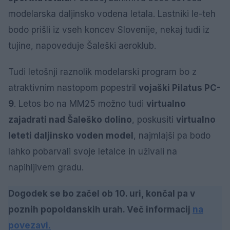
modelarska daljinsko vodena letala. Lastniki le-teh
bodo prišli iz vseh koncev Slovenije, nekaj tudi iz
tujine, napoveduje Šaleški aeroklub.
Tudi letošnji raznolik modelarski program bo z
atraktivnim nastopom popestril
vojaški Pilatus PC-
9
. Letos bo na MM25 možno tudi
virtualno
zajadrati nad Šaleško dolino
, poskusiti
virtualno
leteti daljinsko voden model
, najmlajši pa bodo
lahko pobarvali svoje letalce in uživali na
napihljivem gradu.
Dogodek se bo začel ob 10. uri, končal pa v
poznih popoldanskih urah. Več informacij
na
povezavi.