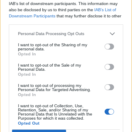
IAB’s list of downstream participants. This information may
Ob povečanem številu podtaknjenih
also be disclosed by us to third parties on the
IAB’s List of
požarov pozivi občanom k takojšnjemu
Downstream Participants
that may further disclose it to other
obveščanju policije
third parties.
6. avgust 2026
Personal Data Processing Opt Outs
Pred nami vroč četrtek, v petek
I want to opt-out of the Sharing of my
personal data.
osvežitev
Opted In
5. avgust 2026
I want to opt-out of the Sale of my
Personal Data.
Opted In
I want to opt-out of processing my
Personal Data for Targeted Advertising.
Opted In
Opozorilo:
Po 297. členu Kazenskega zakonika je
posameznik kazensko odgovoren za javno spodbujanje
I want to opt-out of Collection, Use,
Retention, Sale, and/or Sharing of my
sovraštva, nasilja ali nestrpnosti. Komentarji z žaljivimi,
Personal Data that Is Unrelated with the
Purposes for which it was collected.
rasističnimi, diskriminatornimi ali nezakonitimi vsebinami
Opted Out
bodo odstranjeni.
Pravila komentiranja →