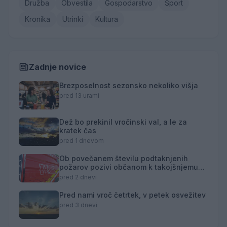
Družba
Obvestila
Gospodarstvo
Šport
Kronika
Utrinki
Kultura
Zadnje novice
Brezposelnost sezonsko nekoliko višja
pred 13 urami
Dež bo prekinil vročinski val, a le za
kratek čas
pred 1 dnevom
Ob povečanem številu podtaknjenih
požarov pozivi občanom k takojšnjemu
obveščanju policije
pred 2 dnevi
Pred nami vroč četrtek, v petek osvežitev
pred 3 dnevi