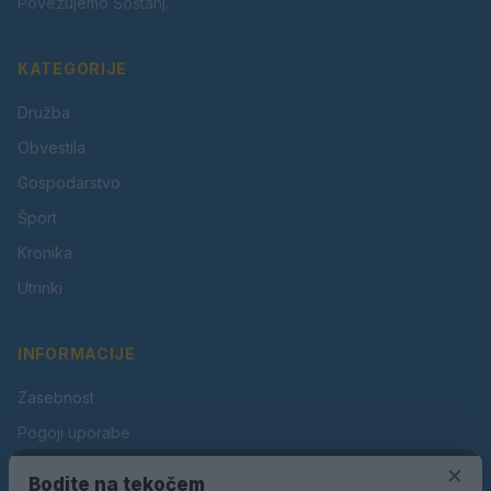
Povezujemo Šoštanj.
KATEGORIJE
Družba
Obvestila
Gospodarstvo
Šport
Kronika
Utrinki
INFORMACIJE
Zasebnost
Pogoji uporabe
×
Piškotki
Bodite na tekočem