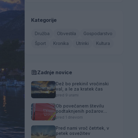
Kategorije
Družba
Obvestila
Gospodarstvo
Šport
Kronika
Utrinki
Kultura
Zadnje novice
Dež bo prekinil vročinski
val, a le za kratek čas
pred 9 urami
Ob povečanem številu
podtaknjenih požarov
pozivi občanom k
pred 1 dnevom
takojšnjemu obveščanju
policije
Pred nami vroč četrtek, v
petek osvežitev