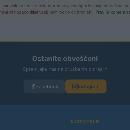
ameznik kazensko odgovoren za javno spodbujanje sovraštva, nasil
atornimi ali nezakonitimi vsebinami bodo odstranjeni.
Pravila komentir
Ostanite obveščeni
Spremljajte nas na družbenih omrežjih
Facebook
Instagram
KATEGORIJE