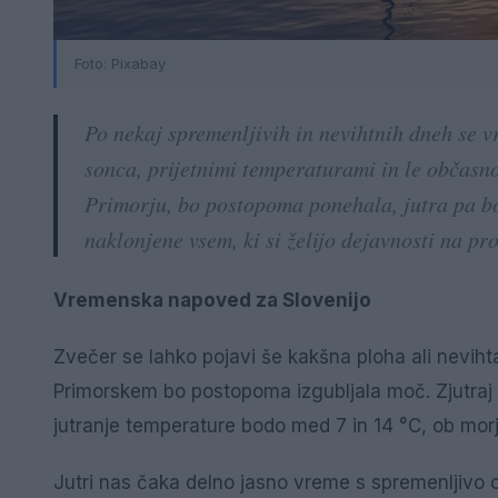
Foto: Pixabay
Po nekaj spremenljivih in nevihtnih dneh se v
sonca, prijetnimi temperaturami in le občasno
Primorju, bo postopoma ponehala, jutra pa 
naklonjene vsem, ki si želijo dejavnosti na pr
Vremenska napoved za Slovenijo
Zvečer se lahko pojavi še kakšna ploha ali nevihta
Primorskem bo postopoma izgubljala moč. Zjutraj 
jutranje temperature bodo med 7 in 14 °C, ob morju
Jutri nas čaka delno jasno vreme s spremenljivo 