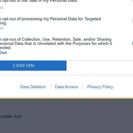
o opt-out of the Sale of my Personal Data.
In
to opt-out of processing my Personal Data for Targeted
ing.
In
o opt-out of Collection, Use, Retention, Sale, and/or Sharing
ersonal Data that Is Unrelated with the Purposes for which it
lected.
Out
CONFIRM
Data Deletion
Data Access
Privacy Policy
 kratek čas