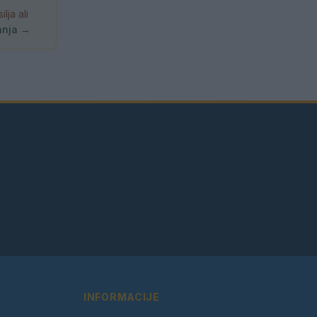
ja ali
anja →
INFORMACIJE