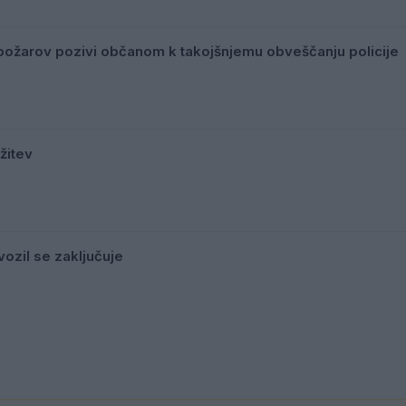
ožarov pozivi občanom k takojšnjemu obveščanju policije
žitev
ozil se zaključuje