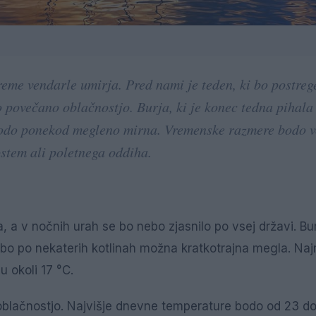
reme vendarle umirja. Pred nami je teden, ki bo postrege
 povečano oblačnostjo. Burja, ki je konec tedna pihala
bodo ponekod megleno mirna. Vremenske razmere bodo 
ostem ali poletnega oddiha.
, a v nočnih urah se bo nebo zjasnilo po vsej državi. Bu
bo po nekaterih kotlinah možna kratkotrajna megla. Naj
 okoli 17 °C.
oblačnostjo. Najvišje dnevne temperature bodo od 23 do