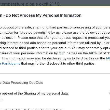
temperature gibale okoli 21 °C.
n -
Do Not Process My Personal Information
to opt-out of the sale, sharing to third parties, or processing of your per
pojavila kakšna ploha ali nevihta, a ponoči se bo povsod
formation for targeted advertising by us, please use the below opt-out s
burja.
r selection. Please note that after your opt-out request is processed y
eing interest-based ads based on personal information utilized by us or
disclosed to third parties prior to your opt-out. You may separately opt-
o južno od Kvarnerja, kjer se lahko čez dan razvijejo 
losure of your personal information by third parties on the IAB’s list of
ajna ploha tudi v alpskem svetu. Ob Jadranu bo še pihala
. This information may also be disclosed by us to third parties on the
IA
Participants
that may further disclose it to other third parties.
l Data Processing Opt Outs
o opt-out of the Sharing of my personal data.
 na severu se lahko pojavi kakšna ploha. Čez dan se b
In