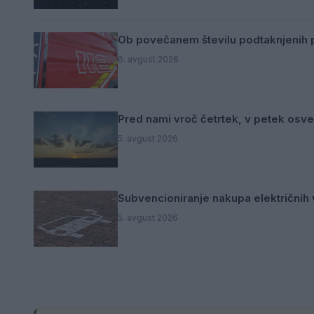
Ob povečanem številu podtaknjenih p
6. avgust 2026
Pred nami vroč četrtek, v petek osve
5. avgust 2026
Subvencioniranje nakupa električnih v
5. avgust 2026