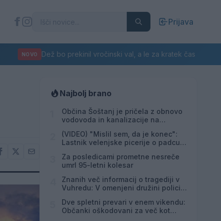
Prijava
Dež bo prekinil vročinski val, a le za kratek čas
NOVO
Najbolj brano
Občina Šoštanj je pričela z obnovo
1
vodovoda in kanalizacije na
območju Penšek v Florjanu
(VIDEO) "Mislil sem, da je konec":
2
Lastnik velenjske picerije o padcu s
padalom na Hrvaškem
Za posledicami prometne nesreče
3
umrl 95-letni kolesar
Znanih več informacij o tragediji v
4
Vuhredu: V omenjeni družini policija
doslej še nikoli ni posredovala
Dve spletni prevari v enem vikendu:
5
Občanki oškodovani za več kot
8.200 evrov