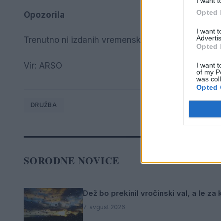
I want t
Opted 
Opozorila
I want 
Advertis
Trenutno ni izdanih vremenskih opozoril.
Opted 
Vir: ARSO
I want t
of my P
was col
Opted 
DRUŽBA
SORODNE NOVICE
Dež bo prekinil vročinski val, a le za
7. avgust 2026