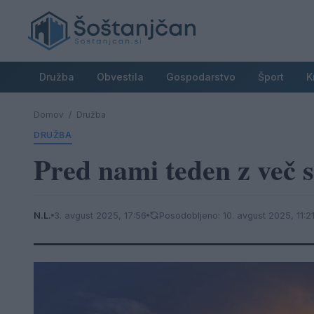
Družba
Obvestila
Gospodarstvo
Šport
K
Domov
/
Družba
DRUŽBA
Pred nami teden z več 
N.L.
3. avgust 2025, 17:56
Posodobljeno: 10. avgust 2025, 11:2