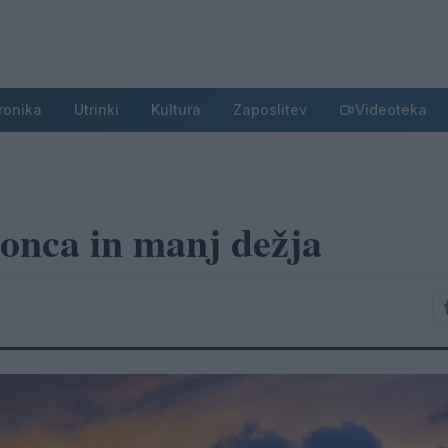
ronika
Utrinki
Kultura
Zaposlitev
Videoteka
sonca in manj dežja
1