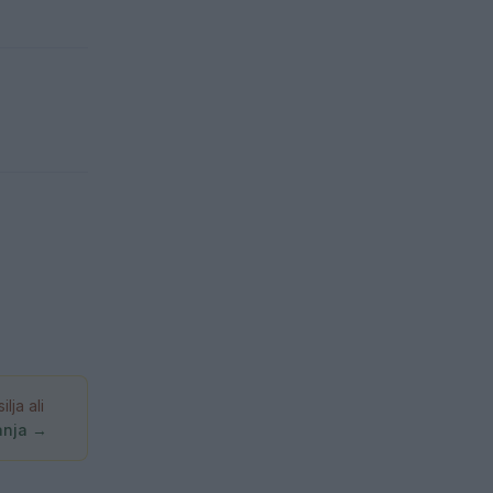
ja ali
anja →