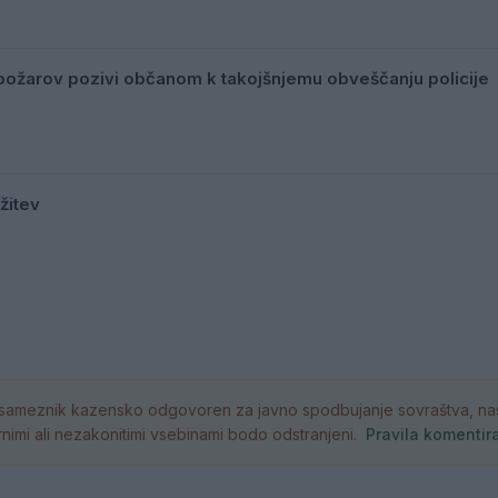
ožarov pozivi občanom k takojšnjemu obveščanju policije
žitev
ameznik kazensko odgovoren za javno spodbujanje sovraštva, nasil
atornimi ali nezakonitimi vsebinami bodo odstranjeni.
Pravila komentir