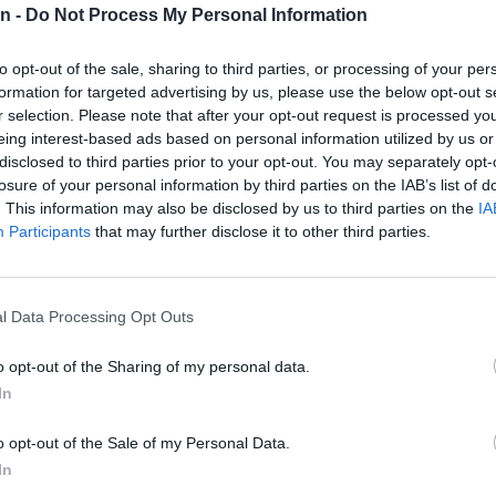
n -
Do Not Process My Personal Information
na Primorskem nekoliko topleje, okoli 12 °C.
to opt-out of the sale, sharing to third parties, or processing of your per
formation for targeted advertising by us, please use the below opt-out s
r selection. Please note that after your opt-out request is processed y
i kotlini bo vztrajala megla ali nizka oblačnost. Megla 
eing interest-based ads based on personal information utilized by us or
disclosed to third parties prior to your opt-out. You may separately opt-
losure of your personal information by third parties on the IAB’s list of
. This information may also be disclosed by us to third parties on the
IA
Participants
that may further disclose it to other third parties.
u, zjutraj in dopoldne po nekaterih nižinah megla.
l Data Processing Opt Outs
ahko rahlo dežuje.
o opt-out of the Sharing of my personal data.
In
o opt-out of the Sale of my Personal Data.
In