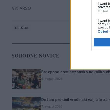
I want 
Advertis
Vir: ARSO
Opted 
I want t
of my P
was col
DRUŽBA
Opted 
SORODNE NOVICE
Brezposelnost sezonsko nekoliko vi
8. avgust 2026
Dež bo prekinil vročinski val, a le za
7. avgust 2026