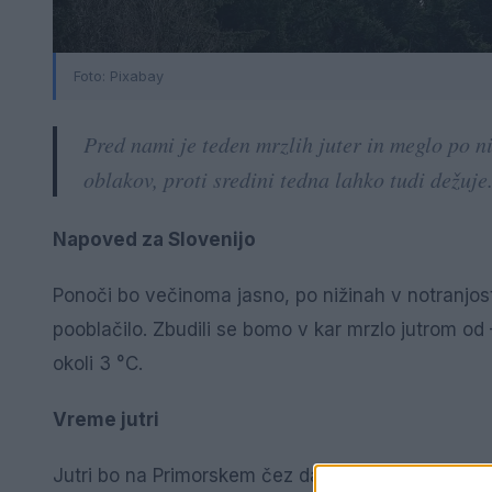
Foto: Pixabay
Pred nami je teden mrzlih juter in meglo po n
oblakov, proti sredini tedna lahko tudi dežuje
Napoved za Slovenijo
Ponoči bo večinoma jasno, po nižinah v notranjost
pooblačilo. Zbudili se bomo v kar mrzlo jutrom od 
okoli 3 °C.
Vreme jutri
Jutri bo na Primorskem čez dan oblačno, drugod b