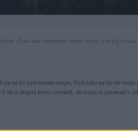
ižinah. Čaka nas vremensko miren teden, z nekaj sonca,
.
i pa se bo zadrževala megla. Proti jutru se bo ob morju 
–5 do 0 stopinj bomo namerili, ob morju in ponekod v viš
o jasno, a z meglo po nižinah, ki se bo popoldne ponek