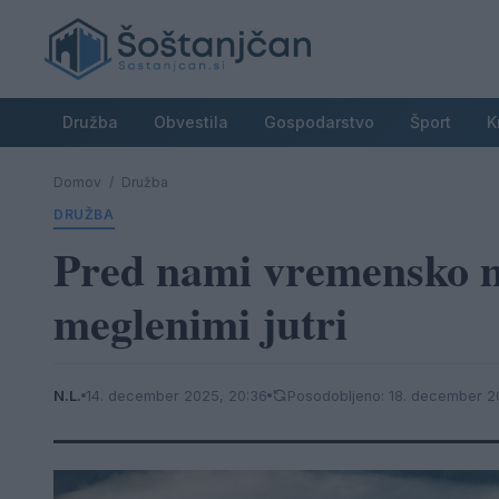
Družba
Obvestila
Gospodarstvo
Šport
K
Domov
/
Družba
DRUŽBA
Pred nami vremensko m
meglenimi jutri
N.L.
14. december 2025, 20:36
Posodobljeno: 18. december 2