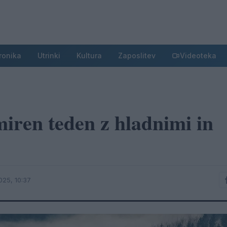
ronika
Utrinki
Kultura
Zaposlitev
Videoteka
iren teden z hladnimi in
025, 10:37