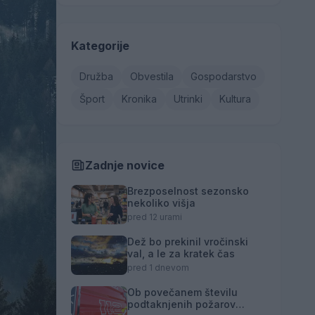
Kategorije
Družba
Obvestila
Gospodarstvo
Šport
Kronika
Utrinki
Kultura
Zadnje novice
Brezposelnost sezonsko
nekoliko višja
pred 12 urami
Dež bo prekinil vročinski
val, a le za kratek čas
pred 1 dnevom
Ob povečanem številu
podtaknjenih požarov