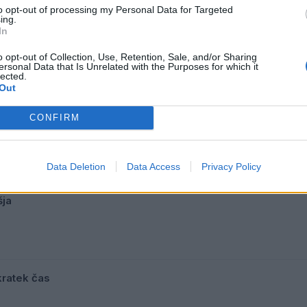
to opt-out of processing my Personal Data for Targeted
ing.
In
o opt-out of Collection, Use, Retention, Sale, and/or Sharing
ersonal Data that Is Unrelated with the Purposes for which it
lected.
Out
CONFIRM
Data Deletion
Data Access
Privacy Policy
šja
 kratek čas