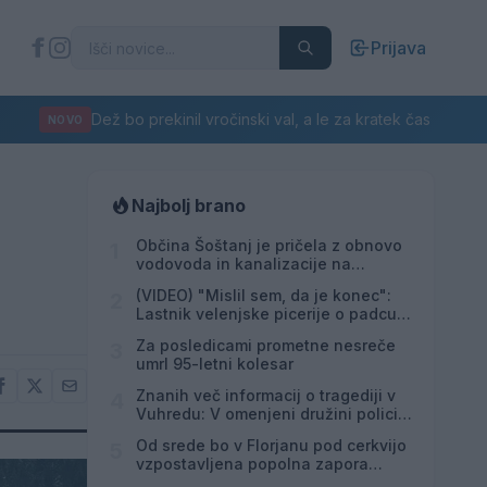
Prijava
Dež bo prekinil vročinski val, a le za kratek čas
NOVO
Najbolj brano
Občina Šoštanj je pričela z obnovo
1
vodovoda in kanalizacije na
območju Penšek v Florjanu
(VIDEO) "Mislil sem, da je konec":
2
Lastnik velenjske picerije o padcu s
padalom na Hrvaškem
Za posledicami prometne nesreče
3
umrl 95-letni kolesar
Znanih več informacij o tragediji v
4
Vuhredu: V omenjeni družini policija
doslej še nikoli ni posredovala
Od srede bo v Florjanu pod cerkvijo
5
vzpostavljena popolna zapora
ceste