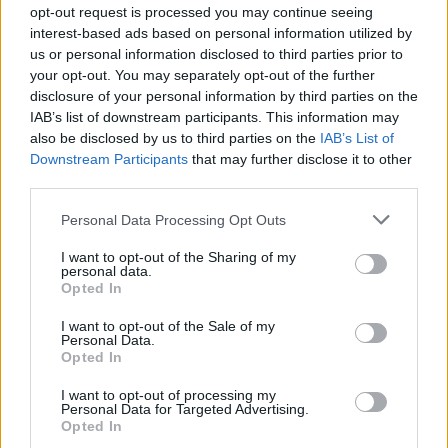
Ob povečanem številu podtaknjenih
opt-out request is processed you may continue seeing
požarov pozivi občanom k takojšnjemu
interest-based ads based on personal information utilized by
obveščanju policije
us or personal information disclosed to third parties prior to
6. avgust 2026
your opt-out. You may separately opt-out of the further
disclosure of your personal information by third parties on the
IAB’s list of downstream participants. This information may
Pred nami vroč četrtek, v petek
also be disclosed by us to third parties on the
IAB’s List of
osvežitev
Downstream Participants
that may further disclose it to other
5. avgust 2026
third parties.
Personal Data Processing Opt Outs
Subvencioniranje nakupa električnih
I want to opt-out of the Sharing of my
vozil se zaključuje
personal data.
5. avgust 2026
Opted In
I want to opt-out of the Sale of my
Personal Data.
Zavod za kulturo, šport, turizem in
Opted In
mlade Šoštanj vabi na voden ogled
Mornove zijalke
I want to opt-out of processing my
Personal Data for Targeted Advertising.
4. avgust 2026
Opted In