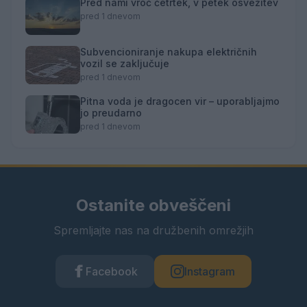
Pred nami vroč četrtek, v petek osvežitev
pred 1 dnevom
Subvencioniranje nakupa električnih
vozil se zaključuje
pred 1 dnevom
Pitna voda je dragocen vir – uporabljajmo
jo preudarno
pred 1 dnevom
Ostanite obveščeni
Spremljajte nas na družbenih omrežjih
Facebook
Instagram