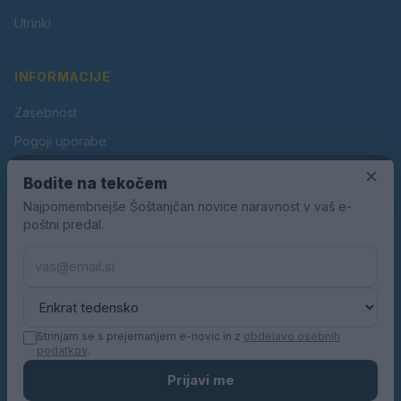
Utrinki
INFORMACIJE
Zasebnost
Pogoji uporabe
Piškotki
×
Bodite na tekočem
Oglaševanje
Najpomembnejše Šoštanjčan novice naravnost v vaš e-
poštni predal.
Kontakt
Pravila nagradnih iger
Pravila volilne kampanje
Strinjam se s prejemanjem e-novic in z
obdelavo osebnih
podatkov
.
© 2026 Šoštanjčan. Vse pravice pridržane.
Prijavi me
KN MEDIA d.o.o.