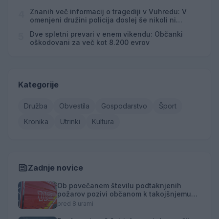
Znanih več informacij o tragediji v Vuhredu: V
4
omenjeni družini policija doslej še nikoli ni
posredovala
Dve spletni prevari v enem vikendu: Občanki
5
oškodovani za več kot 8.200 evrov
Kategorije
Družba
Obvestila
Gospodarstvo
Šport
Kronika
Utrinki
Kultura
Zadnje novice
Ob povečanem številu podtaknjenih
požarov pozivi občanom k takojšnjemu
obveščanju policije
pred 8 urami