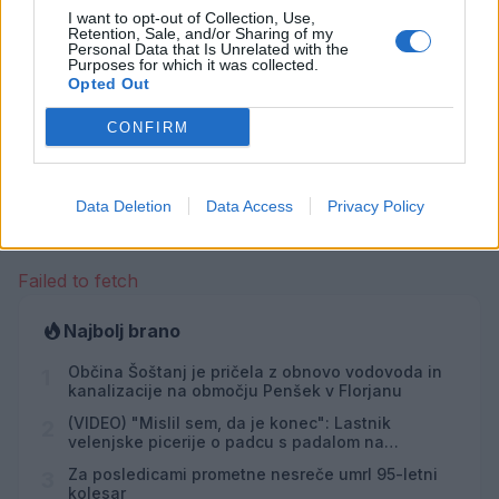
I want to opt-out of Collection, Use,
Retention, Sale, and/or Sharing of my
Personal Data that Is Unrelated with the
Purposes for which it was collected.
Opted Out
Opozorilo:
Po 297. členu Kazenskega zakonika je
CONFIRM
posameznik kazensko odgovoren za javno spodbujanje
sovraštva, nasilja ali nestrpnosti. Komentarji z žaljivimi,
rasističnimi, diskriminatornimi ali nezakonitimi vsebinami
Data Deletion
Data Access
Privacy Policy
bodo odstranjeni.
Pravila komentiranja →
Failed to fetch
Najbolj brano
Občina Šoštanj je pričela z obnovo vodovoda in
1
kanalizacije na območju Penšek v Florjanu
(VIDEO) "Mislil sem, da je konec": Lastnik
2
velenjske picerije o padcu s padalom na
Hrvaškem
Za posledicami prometne nesreče umrl 95-letni
3
kolesar