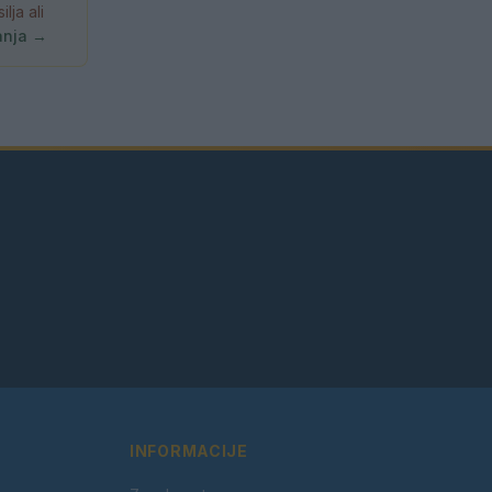
ja ali
anja →
INFORMACIJE