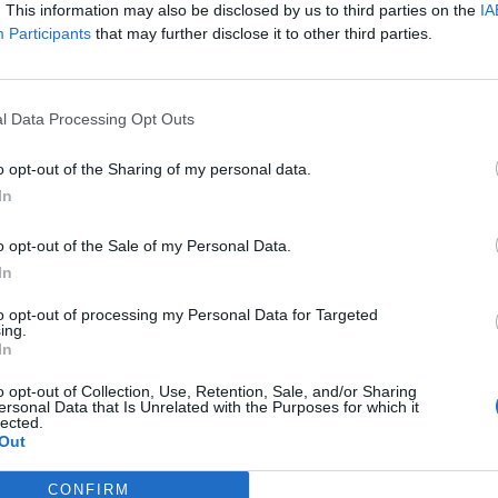
. This information may also be disclosed by us to third parties on the
IA
licisti pozivajo udeleženega voznika oziroma voznico 
Participants
that may further disclose it to other third parties.
ali pokliče na telefonsko številko 03 89 86 100, interven
e 080 12 00.
l Data Processing Opt Outs
o opt-out of the Sharing of my personal data.
In
a
Ravne
voznik
šoštanj
o opt-out of the Sale of my Personal Data.
In
to opt-out of processing my Personal Data for Targeted
ing.
In
o opt-out of Collection, Use, Retention, Sale, and/or Sharing
ersonal Data that Is Unrelated with the Purposes for which it
lected.
šja
Out
CONFIRM