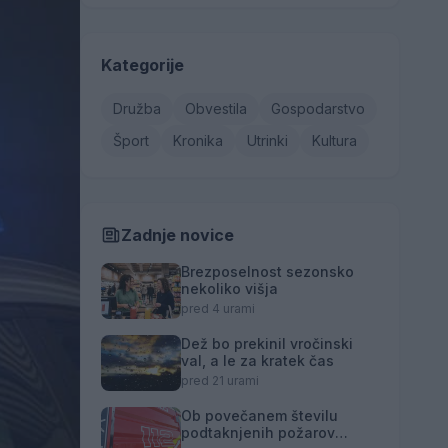
Kategorije
Družba
Obvestila
Gospodarstvo
Šport
Kronika
Utrinki
Kultura
Zadnje novice
Brezposelnost sezonsko
nekoliko višja
pred 4 urami
Dež bo prekinil vročinski
val, a le za kratek čas
pred 21 urami
Ob povečanem številu
podtaknjenih požarov