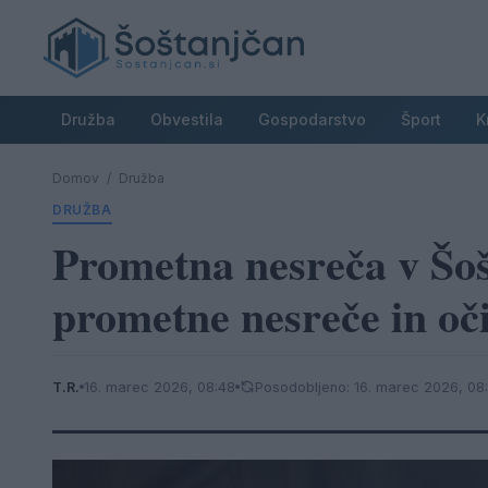
Družba
Obvestila
Gospodarstvo
Šport
K
Domov
/
Družba
DRUŽBA
Prometna nesreča v Šoš
prometne nesreče in oč
T.R.
16. marec 2026, 08:48
Posodobljeno: 16. marec 2026, 08