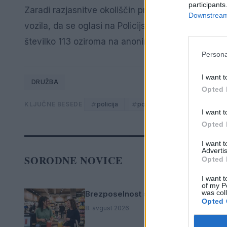
participants
Zaradi razjasnitve okoliščin prometne nesreče po
Downstream 
vozila, da se oglasi na Policijsko postajo Velenje 
številko 113 oziroma na anonimno številko policij
Persona
I want t
DRUŽBA
Opted 
KLJUČNE BESEDE
policija
poziv
prometna nesreč
I want t
Opted 
I want 
Advertis
SORODNE NOVICE
Opted 
I want t
of my P
was col
Brezposelnost sezonsko nekoliko vi
Opted 
8. avgust 2026