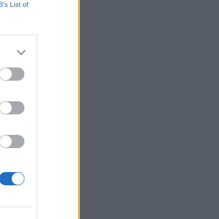
B’s List of
osebnega
tno