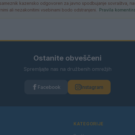
ameznik kazensko odgovoren za javno spodbujanje sovraštva, nasil
atornimi ali nezakonitimi vsebinami bodo odstranjeni.
Pravila komentir
Ostanite obveščeni
Spremljajte nas na družbenih omrežjih
Facebook
Instagram
KATEGORIJE