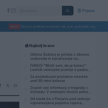
Prijava
Dež bo prekinil vročinski val, a le za kratek čas
NOVO
Najbolj brano
Občina Šoštanj je pričela z obnovo
1
vodovoda in kanalizacije na
območju Penšek v Florjanu
(VIDEO) "Mislil sem, da je konec":
2
Lastnik velenjske picerije o padcu s
padalom na Hrvaškem
Za posledicami prometne nesreče
3
umrl 95-letni kolesar
Znanih več informacij o tragediji v
4
Vuhredu: V omenjeni družini policija
doslej še nikoli ni posredovala
Od srede bo v Florjanu pod cerkvijo
5
vzpostavljena popolna zapora
ceste