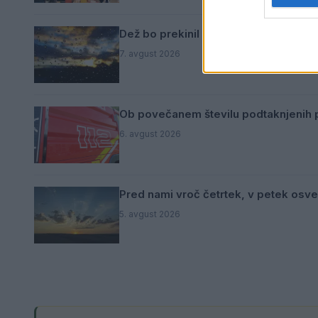
Dež bo prekinil vročinski val, a le za
7. avgust 2026
Ob povečanem številu podtaknjenih p
6. avgust 2026
Pred nami vroč četrtek, v petek osve
5. avgust 2026