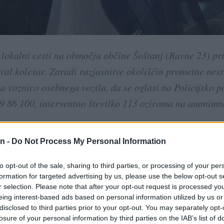
na lokalni cesti na območju občine Šoštanj (Ravne 23) pr
oval kolesar. Zaradi razjasnitve okoliščin prometne nes
a voznico osebnega vozila, da se oglasi na Policijsko p
 89 86 100, interventno številko 113 oziroma na anonimn
n -
Do Not Process My Personal Information
esti iz Raven v smeri proti Šoštanju. V bližini stanovanj
/a neznani voznik/ca neznanega osebnega vozila, sive ba
to opt-out of the sale, sharing to third parties, or processing of your per
formation for targeted advertising by us, please use the below opt-out s
em pa je zaradi prekratke bočne razdalje podrsal/a kolesarj
r selection. Please note that after your opt-out request is processed y
Kolesar je zaradi lažje poškodbe naknadno poiskal pomoč 
eing interest-based ads based on personal information utilized by us or
disclosed to third parties prior to your opt-out. You may separately opt-
losure of your personal information by third parties on the IAB’s list of