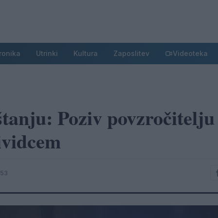
ronika
Utrinki
Kultura
Zaposlitev
Videoteka
tanju: Poziv povzročitelju
ividcem
:53