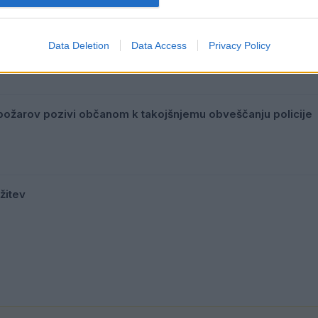
 kratek čas
Data Deletion
Data Access
Privacy Policy
ožarov pozivi občanom k takojšnjemu obveščanju policije
žitev