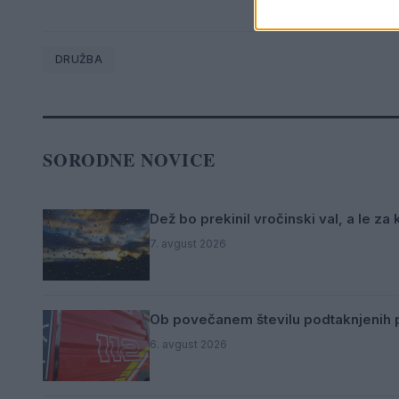
DRUŽBA
SORODNE NOVICE
Dež bo prekinil vročinski val, a le za
7. avgust 2026
Ob povečanem številu podtaknjenih p
6. avgust 2026