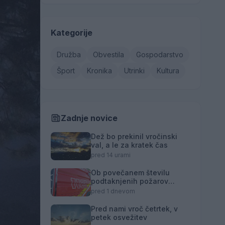
Kategorije
Družba
Obvestila
Gospodarstvo
Šport
Kronika
Utrinki
Kultura
Zadnje novice
Dež bo prekinil vročinski
val, a le za kratek čas
pred 14 urami
Ob povečanem številu
podtaknjenih požarov
pozivi občanom k
pred 1 dnevom
takojšnjemu obveščanju
policije
Pred nami vroč četrtek, v
petek osvežitev