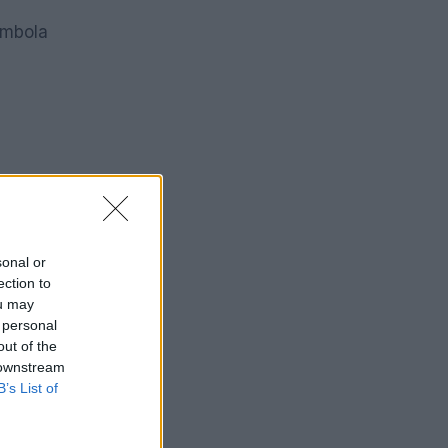
g
imbola
sonal or
ection to
ou may
 personal
out of the
 downstream
B’s List of