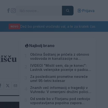
Prijava
Dež bo prekinil vročinski val, a le za kratek čas
NOVO
Najbolj brano
išču
Občina Šoštanj je pričela z obnovo
1
vodovoda in kanalizacije na
območju Penšek v Florjanu
(VIDEO) "Mislil sem, da je konec":
2
Lastnik velenjske picerije o padcu s
padalom na Hrvaškem
Za posledicami prometne nesreče
3
umrl 95-letni kolesar
Znanih več informacij o tragediji v
4
Vuhredu: V omenjeni družini policija
doslej še nikoli ni posredovala
Od srede bo v Florjanu pod cerkvijo
5
vzpostavljena popolna zapora
ceste