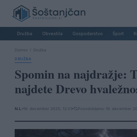
Družba
Obvestila
Gospodarstvo
Šport
K
Domov
/
Družba
DRUŽBA
Spomin na najdražje: T
najdete Drevo hvaležno
N.L.
16. december 2025, 12:03
Posodobljeno: 19. december 20