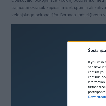
Obiskovalci pokopališča Podkraj bodo lahko med
trajnostni okrasek zapisali misel, spomin ali zahv
velenjskega pokopališča. Borovca (odsek)bosta v 
Šoštanjča
If you wish 
sensitive in
confirm you
continue se
information 
further disc
participants
Downstream 