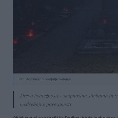
Foto: Komunlano podjetje Velenje
Drevo hvaležnosti - skupnostna simbolna in tr
medsebojne povezanosti.