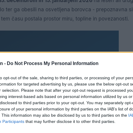
15. decembrom in 15. januarjem 2026
na lesen ali dru
alo ter ga obesili na osvetljena borovca - prepoznavna s
tem času postala prostor miru, topline in povezanosti.
n -
Do Not Process My Personal Information
to opt-out of the sale, sharing to third parties, or processing of your per
formation for targeted advertising by us, please use the below opt-out s
r selection. Please note that after your opt-out request is processed y
eing interest-based ads based on personal information utilized by us or
disclosed to third parties prior to your opt-out. You may separately opt-
losure of your personal information by third parties on the IAB’s list of
. This information may also be disclosed by us to third parties on the
IA
Participants
that may further disclose it to other third parties.