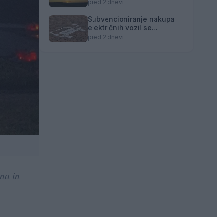
pred 2 dnevi
Subvencioniranje nakupa
električnih vozil se
zaključuje
pred 2 dnevi
na in