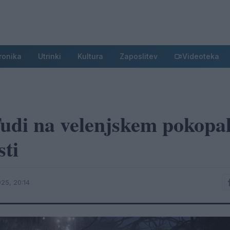
ronika
Utrinki
Kultura
Zaposlitev
Videoteka
udi na velenjskem pokopal
sti
25, 20:14