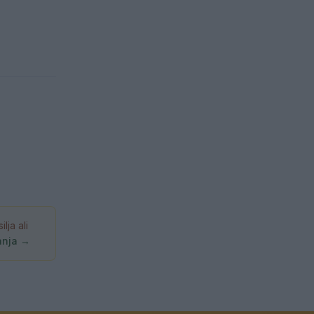
ja ali
anja →