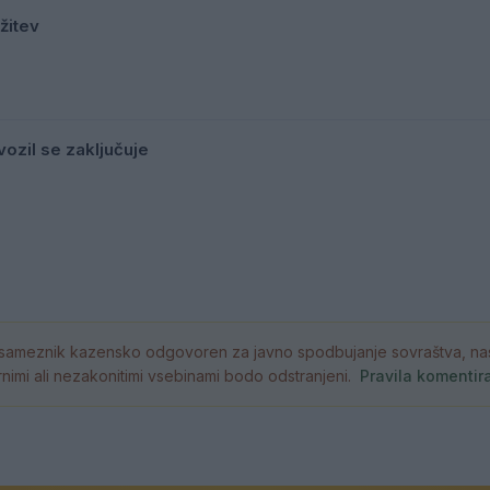
žitev
ozil se zaključuje
ameznik kazensko odgovoren za javno spodbujanje sovraštva, nasil
atornimi ali nezakonitimi vsebinami bodo odstranjeni.
Pravila komentir