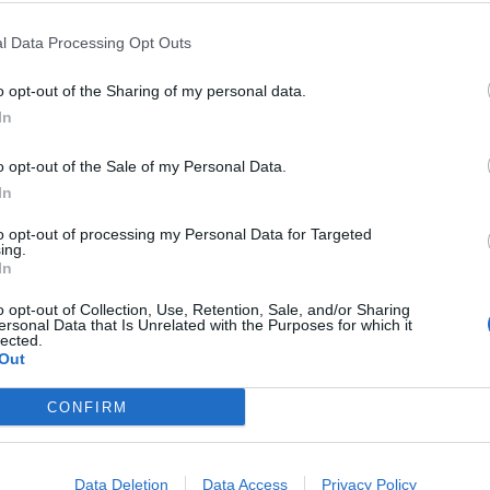
l Data Processing Opt Outs
o opt-out of the Sharing of my personal data.
In
o opt-out of the Sale of my Personal Data.
obuda in je plod sodelovanja Zbornice komunalnega go
In
 V projektu lahko sodelujejo vsa slovenska pokopališča.
to opt-out of processing my Personal Data for Targeted
ing.
In
i, a v vaših spominih živijo naprej.
o opt-out of Collection, Use, Retention, Sale, and/or Sharing
ersonal Data that Is Unrelated with the Purposes for which it
lected.
Out
CONFIRM
ca.si; zale.si
Data Deletion
Data Access
Privacy Policy