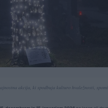
ajnostna akcija, ki spodbuja kulturo hvaležnosti, spomi