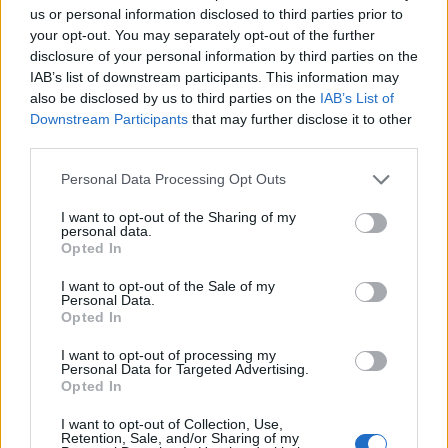
us or personal information disclosed to third parties prior to
your opt-out. You may separately opt-out of the further
Dež bo prekinil vročinski val, a le za
disclosure of your personal information by third parties on the
kratek čas
IAB’s list of downstream participants. This information may
7. avgust 2026
also be disclosed by us to third parties on the
IAB’s List of
Downstream Participants
that may further disclose it to other
third parties.
Ob povečanem številu podtaknjenih
požarov pozivi občanom k takojšnjemu
Personal Data Processing Opt Outs
obveščanju policije
I want to opt-out of the Sharing of my
6. avgust 2026
personal data.
Opted In
Pred nami vroč četrtek, v petek
I want to opt-out of the Sale of my
Personal Data.
osvežitev
Opted In
5. avgust 2026
I want to opt-out of processing my
Personal Data for Targeted Advertising.
Opted In
I want to opt-out of Collection, Use,
Retention, Sale, and/or Sharing of my