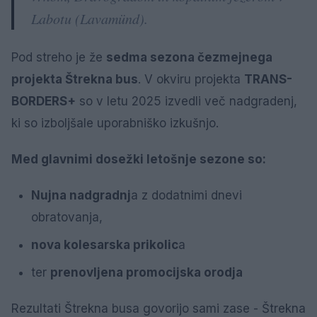
Labotu (Lavamünd).
Pod streho je že
sedma sezona čezmejnega
projekta Štrekna bus
. V okviru projekta
TRANS-
BORDERS+
so v letu 2025 izvedli več nadgradenj,
ki so izboljšale uporabniško izkušnjo.
Med glavnimi dosežki letošnje sezone so:
Nujna nadgradnj
a z dodatnimi dnevi
obratovanja,
nova kolesarska prikolic
a
ter
prenovljena promocijska orodja
Rezultati Štrekna busa govorijo sami zase - Štrekna