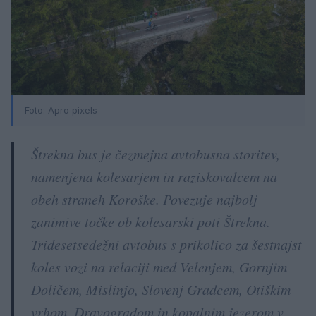
Foto: Apro pixels
Štrekna bus je čezmejna avtobusna storitev,
namenjena kolesarjem in raziskovalcem na
obeh straneh Koroške. Povezuje najbolj
zanimive točke ob kolesarski poti Štrekna.
Tridesetsedežni avtobus s prikolico za šestnajst
koles vozi na relaciji med Velenjem, Gornjim
Doličem, Mislinjo, Slovenj Gradcem, Otiškim
vrhom, Dravogradom in kopalnim jezerom v