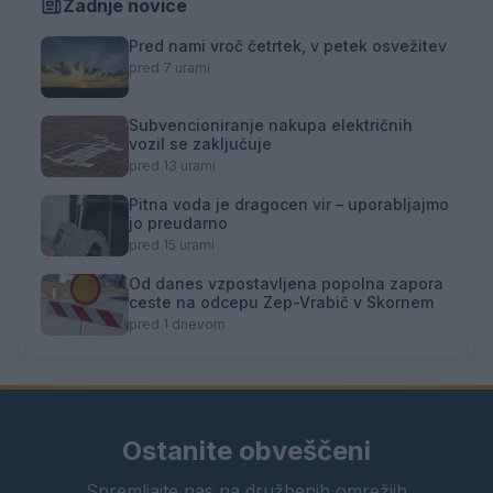
Zadnje novice
Pred nami vroč četrtek, v petek osvežitev
pred 7 urami
Subvencioniranje nakupa električnih
vozil se zaključuje
pred 13 urami
Pitna voda je dragocen vir – uporabljajmo
jo preudarno
pred 15 urami
Od danes vzpostavljena popolna zapora
ceste na odcepu Zep-Vrabič v Skornem
pred 1 dnevom
Ostanite obveščeni
Spremljajte nas na družbenih omrežjih