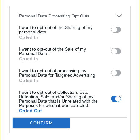
druge odrasle osebe.
third parties.
Ker prometna varnost v mestih postaja vse večji
Personal Data Processing Opt Outs
izziv zaradi porasta
e-skirojev
, bo AVP nadaljevala
I want to opt-out of the Sharing of my
personal data.
s
pilotnimi delavnicami Varno z e-skirojem
za
Opted In
devetošolce. Program združuje teoretični del z
I want to opt-out of the Sale of my
Personal Data.
video vsebinami in predavanji ter praktični del na
Opted In
poligonu, kjer učenci pridobijo konkretne izkušnje.
I want to opt-out of processing my
Personal Data for Targeted Advertising.
Ob začetku šolskega leta bo AVP šole in vrtce
Opted In
ponovno povabila k vključevanju prometne varnosti
I want to opt-out of Collection, Use,
Retention, Sale, and/or Sharing of my
v pedagoške dejavnosti ter spodbujanju
varne in
Personal Data that Is Unrelated with the
Purposes for which it was collected.
trajnostne mobilnosti otrok
. Kot nacionalni
Opted Out
partner se bo pridružila projektu
SPV MOL PoZOOr
CONFIRM
in bodi vZOOren
, v okviru katerega so nastali
kratki videi z živalskimi junaki. Ti na otrokom