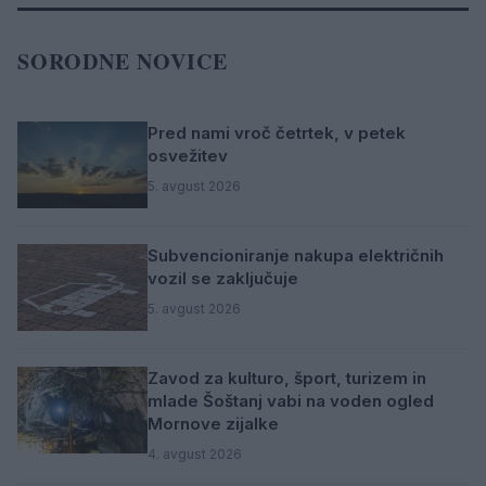
SORODNE NOVICE
Pred nami vroč četrtek, v petek
osvežitev
5. avgust 2026
Subvencioniranje nakupa električnih
vozil se zaključuje
5. avgust 2026
Zavod za kulturo, šport, turizem in
mlade Šoštanj vabi na voden ogled
Mornove zijalke
4. avgust 2026