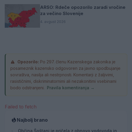
ARSO: Rdeče opozorilo zaradi vročine
za večino Slovenije
4. avgust 2026
Opozorilo:
Po 297. členu Kazenskega zakonika je
posameznik kazensko odgovoren za javno spodbujanje
sovraštva, nasilja ali nestrpnosti. Komentarji z žaljivimi,
rasističnimi, diskriminatornimi ali nezakonitimi vsebinami
bodo odstranjeni.
Pravila komentiranja →
Failed to fetch
Najbolj brano
Občina Šoštanj je pričela z obnovo vodovoda in