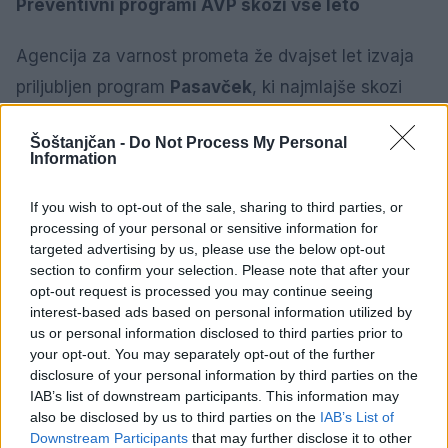
Preventivni programi AVP skozi vse leto
Agencija za varnost prometa že dvajset let izvaja
priljubljen program
Pasavček
, ki najmlajše skozi
igro, ustvarjalne delavnice in gledališke predstave
Šoštanjčan -
Do Not Process My Personal
uči, da je »red vedno pas pripet«. V preteklem
Information
šolskem letu je v programu sodelovalo več kot
If you wish to opt-out of the sale, sharing to third parties, or
28.500 otrok iz 1.546 skupin po vsej Sloveniji.
processing of your personal or sensitive information for
targeted advertising by us, please use the below opt-out
Pomemben del preventivnih dejavnosti je tudi
section to confirm your selection. Please note that after your
opt-out request is processed you may continue seeing
usposabljanje učiteljev, ki pripravljajo otroke na
interest-based ads based on personal information utilized by
kolesarske izpite
. Ti učencem v 4. ali 5. razredu
us or personal information disclosed to third parties prior to
omogočijo pridobitev znanja za samostojno in
your opt-out. You may separately opt-out of the further
disclosure of your personal information by third parties on the
varno vožnjo kolesa, do takrat pa morajo biti pri
IAB’s list of downstream participants. This information may
vožnji v prometu vedno v spremstvu staršev ali
also be disclosed by us to third parties on the
IAB’s List of
Downstream Participants
that may further disclose it to other