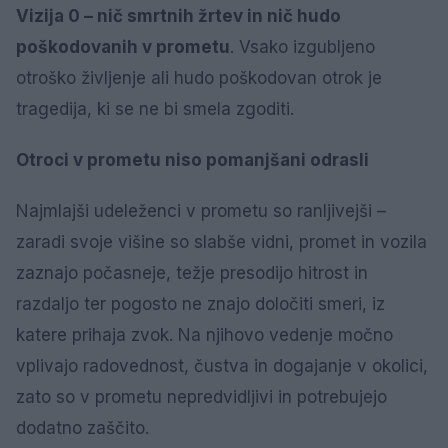
Vizija 0 – nič smrtnih žrtev in nič hudo
poškodovanih v prometu
. Vsako izgubljeno
otroško življenje ali hudo poškodovan otrok je
tragedija, ki se ne bi smela zgoditi.
Otroci v prometu niso pomanjšani odrasli
Najmlajši udeleženci v prometu so ranljivejši –
zaradi svoje višine so slabše vidni, promet in vozila
zaznajo počasneje, težje presodijo hitrost in
razdaljo ter pogosto ne znajo določiti smeri, iz
katere prihaja zvok. Na njihovo vedenje močno
vplivajo radovednost, čustva in dogajanje v okolici,
zato so v prometu nepredvidljivi in potrebujejo
dodatno zaščito.