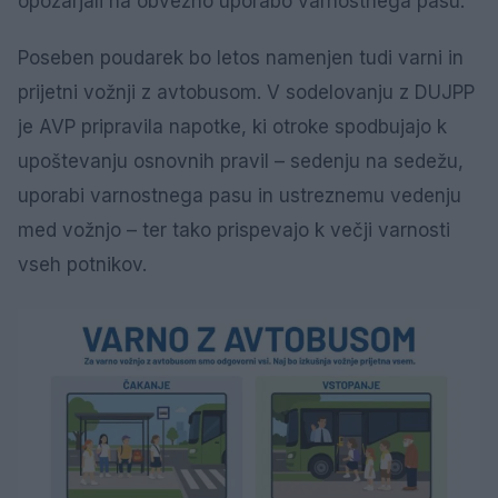
opozarjali na obvezno uporabo varnostnega pasu.
Poseben poudarek bo letos namenjen tudi varni in
prijetni vožnji z avtobusom. V sodelovanju z DUJPP
je AVP pripravila napotke, ki otroke spodbujajo k
upoštevanju osnovnih pravil – sedenju na sedežu,
uporabi varnostnega pasu in ustreznemu vedenju
med vožnjo – ter tako prispevajo k večji varnosti
vseh potnikov.