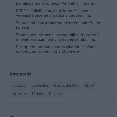
1
kanalizacije na območju Penšek v Florjanu
(VIDEO) "Mislil sem, da je konec": Lastnik
2
velenjske picerije o padcu s padalom na
Hrvaškem
Za posledicami prometne nesreče umrl 95-letni
3
kolesar
Znanih več informacij o tragediji v Vuhredu: V
4
omenjeni družini policija doslej še nikoli ni
posredovala
Dve spletni prevari v enem vikendu: Občanki
5
oškodovani za več kot 8.200 evrov
Kategorije
Družba
Obvestila
Gospodarstvo
Šport
Kronika
Utrinki
Kultura