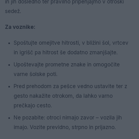
in jih dosledno ter pravilno pripenjajmo v otroški
sedež.
Za voznike:
Spoštujte omejitve hitrosti, v bližini šol, vrtcev
in igrišč pa hitrost še dodatno zmanjšajte.
Upoštevajte prometne znake in omogočite
varne šolske poti.
Pred prehodom za pešce vedno ustavite ter z
gesto nakažite otrokom, da lahko varno
prečkajo cesto.
Ne pozabite: otroci nimajo zavor – vozila jih
imajo. Vozite previdno, strpno in prijazno.