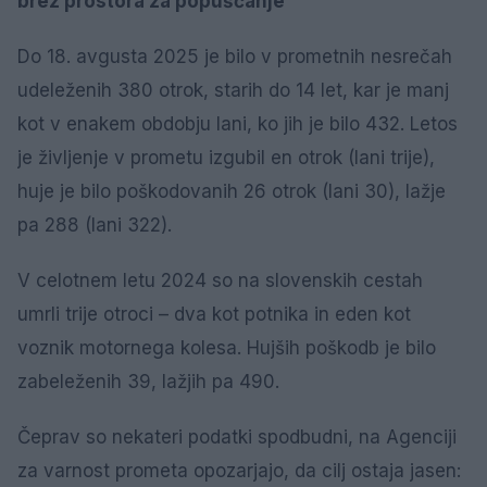
brez prostora za popuščanje
Do 18. avgusta 2025 je bilo v prometnih nesrečah
udeleženih 380 otrok, starih do 14 let, kar je manj
kot v enakem obdobju lani, ko jih je bilo 432. Letos
je življenje v prometu izgubil en otrok (lani trije),
huje je bilo poškodovanih 26 otrok (lani 30), lažje
pa 288 (lani 322).
V celotnem letu 2024 so na slovenskih cestah
umrli trije otroci – dva kot potnika in eden kot
voznik motornega kolesa. Hujših poškodb je bilo
zabeleženih 39, lažjih pa 490.
Čeprav so nekateri podatki spodbudni, na Agenciji
za varnost prometa opozarjajo, da cilj ostaja jasen: