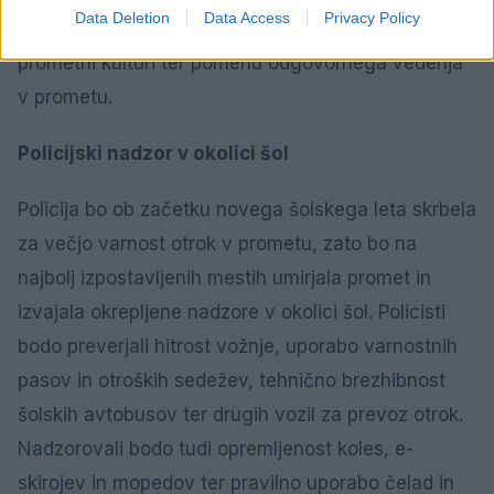
Data Deletion
Data Access
Privacy Policy
prijazen in zabaven način učijo najmlajše o
prometni kulturi ter pomenu odgovornega vedenja
v prometu.
Policijski nadzor v okolici šol
Policija bo ob začetku novega šolskega leta skrbela
za večjo varnost otrok v prometu, zato bo na
najbolj izpostavljenih mestih umirjala promet in
izvajala okrepljene nadzore v okolici šol. Policisti
bodo preverjali hitrost vožnje, uporabo varnostnih
pasov in otroških sedežev, tehnično brezhibnost
šolskih avtobusov ter drugih vozil za prevoz otrok.
Nadzorovali bodo tudi opremljenost koles, e-
skirojev in mopedov ter pravilno uporabo čelad in