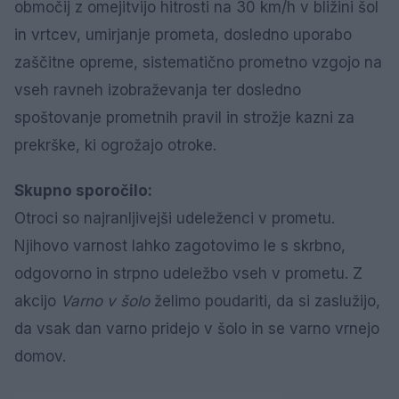
območij z omejitvijo hitrosti na 30 km/h v bližini šol
in vrtcev, umirjanje prometa, dosledno uporabo
zaščitne opreme, sistematično prometno vzgojo na
vseh ravneh izobraževanja ter dosledno
spoštovanje prometnih pravil in strožje kazni za
prekrške, ki ogrožajo otroke.
Skupno sporočilo:
Otroci so najranljivejši udeleženci v prometu.
Njihovo varnost lahko zagotovimo le s skrbno,
odgovorno in strpno udeležbo vseh v prometu. Z
akcijo
Varno v šolo
želimo poudariti, da si zaslužijo,
da vsak dan varno pridejo v šolo in se varno vrnejo
domov.