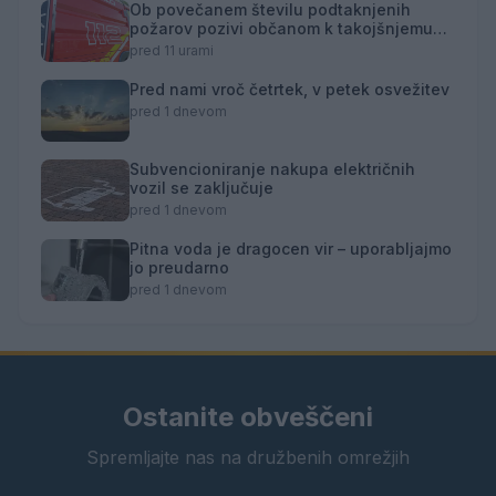
Ob povečanem številu podtaknjenih
požarov pozivi občanom k takojšnjemu
obveščanju policije
pred 11 urami
Pred nami vroč četrtek, v petek osvežitev
pred 1 dnevom
Subvencioniranje nakupa električnih
vozil se zaključuje
pred 1 dnevom
Pitna voda je dragocen vir – uporabljajmo
jo preudarno
pred 1 dnevom
Ostanite obveščeni
Spremljajte nas na družbenih omrežjih