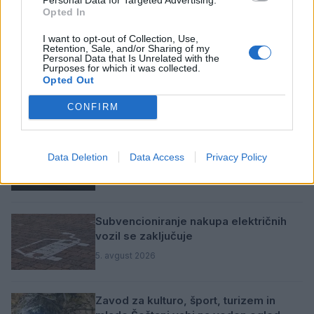
SORODNE NOVICE
Opted In
I want to opt-out of Collection, Use,
Retention, Sale, and/or Sharing of my
Ob povečanem številu podtaknjenih
Personal Data that Is Unrelated with the
Purposes for which it was collected.
požarov pozivi občanom k takojšnjemu
Opted Out
obveščanju policije
6. avgust 2026
CONFIRM
Pred nami vroč četrtek, v petek
osvežitev
Data Deletion
Data Access
Privacy Policy
5. avgust 2026
Subvencioniranje nakupa električnih
vozil se zaključuje
5. avgust 2026
Zavod za kulturo, šport, turizem in