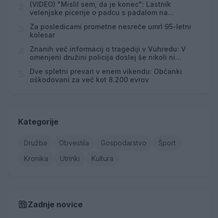
(VIDEO) "Mislil sem, da je konec": Lastnik
2
velenjske picerije o padcu s padalom na
Hrvaškem
Za posledicami prometne nesreče umrl 95-letni
3
kolesar
Znanih več informacij o tragediji v Vuhredu: V
4
omenjeni družini policija doslej še nikoli ni
posredovala
Dve spletni prevari v enem vikendu: Občanki
5
oškodovani za več kot 8.200 evrov
Kategorije
Družba
Obvestila
Gospodarstvo
Šport
Kronika
Utrinki
Kultura
Zadnje novice