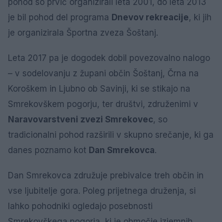
pohod so prvič organizirali leta 2001, do leta 2013
je bil pohod del programa
Dnevov rekreacije
, ki jih
je organizirala Športna zveza Šoštanj.
Leta 2017 pa je dogodek dobil povezovalno nalogo
– v sodelovanju z župani občin Šoštanj, Črna na
Koroškem in Ljubno ob Savinji, ki se stikajo na
Smrekovškem pogorju, ter društvi, združenimi v
Naravovarstveni zvezi Smrekovec
, so
tradicionalni pohod razširili v skupno srečanje, ki ga
danes poznamo kot
Dan Smrekovca
.
Dan Smrekovca združuje prebivalce treh občin in
vse ljubitelje gora. Poleg prijetnega druženja, si
lahko pohodniki ogledajo posebnosti
Smrekovškega pogorja, ki je območje izjemnih