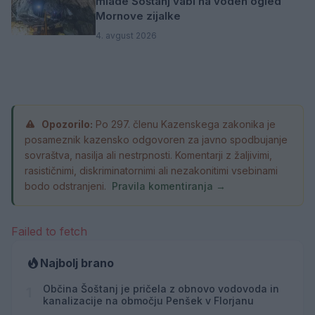
mlade Šoštanj vabi na voden ogled
Mornove zijalke
4. avgust 2026
Opozorilo:
Po 297. členu Kazenskega zakonika je
posameznik kazensko odgovoren za javno spodbujanje
sovraštva, nasilja ali nestrpnosti. Komentarji z žaljivimi,
rasističnimi, diskriminatornimi ali nezakonitimi vsebinami
bodo odstranjeni.
Pravila komentiranja →
Failed to fetch
Najbolj brano
Občina Šoštanj je pričela z obnovo vodovoda in
1
kanalizacije na območju Penšek v Florjanu