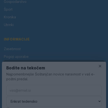
Gospodarstvo
Šport
Kronika
Utrinki
INFORMACIJE
Zasebnost
Pogoji uporabe
Piškotki
×
Bodite na tekočem
Oglaševanje
Najpomembnejše Šoštanjčan novice naravnost v vaš e-
poštni predal.
Kontakt
Pravila nagradnih iger
Pravila volilne kampanje