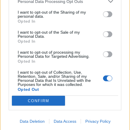
Personal Data Processing Opt Outs
I want to opt-out of the Sharing of my
personal data.
Opted In
I want to opt-out of the Sale of my
Opozorilo:
Po 297. členu Kazenskega zakonika je
Personal Data.
posameznik kazensko odgovoren za javno spodbujanje
Opted In
sovraštva, nasilja ali nestrpnosti. Komentarji z žaljivimi,
I want to opt-out of processing my
rasističnimi, diskriminatornimi ali nezakonitimi vsebinami
Personal Data for Targeted Advertising.
bodo odstranjeni.
Pravila komentiranja →
Opted In
I want to opt-out of Collection, Use,
Retention, Sale, and/or Sharing of my
Failed to fetch
Personal Data that Is Unrelated with the
Purposes for which it was collected.
Opted Out
Najbolj brano
CONFIRM
Občina Šoštanj je pričela z obnovo vodovoda in
1
kanalizacije na območju Penšek v Florjanu
(VIDEO) "Mislil sem, da je konec": Lastnik
2
velenjske picerije o padcu s padalom na
Data Deletion
Data Access
Privacy Policy
Hrvaškem
Za posledicami prometne nesreče umrl 95-letni