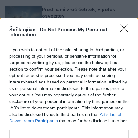
Pred nami vroč četrtek, v petek
osvežitev
5. avgust 2026
Šoštanjčan -
Do Not Process My Personal
Information
Subvencioniranje nakupa električnih
If you wish to opt-out of the sale, sharing to third parties, or
vozil se zaključuje
processing of your personal or sensitive information for
5. avgust 2026
targeted advertising by us, please use the below opt-out
section to confirm your selection. Please note that after your
opt-out request is processed you may continue seeing
Zavod za kulturo, šport, turizem in
interest-based ads based on personal information utilized by
mlade Šoštanj vabi na voden ogled
us or personal information disclosed to third parties prior to
Mornove zijalke
your opt-out. You may separately opt-out of the further
4. avgust 2026
disclosure of your personal information by third parties on the
IAB’s list of downstream participants. This information may
also be disclosed by us to third parties on the
IAB’s List of
ARSO: Rdeče opozorilo zaradi vročine
Downstream Participants
that may further disclose it to other
za večino Slovenije
third parties.
4. avgust 2026