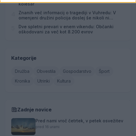
3
kolesar
Znanih več informacij o tragediji v Vuhredu: V
4
omenjeni družini policija doslej še nikoli ni
posredovala
Dve spletni prevari v enem vikendu: Občanki
5
oškodovani za več kot 8.200 evrov
Kategorije
Družba
Obvestila
Gospodarstvo
Šport
Kronika
Utrinki
Kultura
Zadnje novice
Pred nami vroč četrtek, v petek osvežitev
pred 16 urami