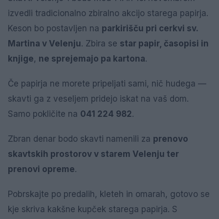
izvedli tradicionalno zbiralno akcijo starega papirja.
Keson bo postavljen na
parkirišču pri cerkvi sv.
Martina v Velenju
. Zbira se
star papir, časopisi in
knjige
,
ne sprejemajo pa kartona
.
Če papirja ne morete pripeljati sami, nič hudega —
skavti ga z veseljem pridejo iskat na vaš dom.
Samo pokličite na
041 224 982
.
Zbran denar bodo skavti namenili za
prenovo
skavtskih prostorov v starem Velenju ter
prenovi opreme
.
Pobrskajte po predalih, kleteh in omarah, gotovo se
kje skriva kakšne kupček starega papirja. S