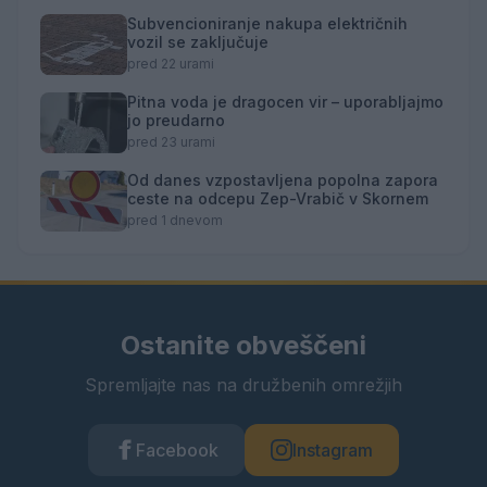
Subvencioniranje nakupa električnih
vozil se zaključuje
pred 22 urami
Pitna voda je dragocen vir – uporabljajmo
jo preudarno
pred 23 urami
Od danes vzpostavljena popolna zapora
ceste na odcepu Zep-Vrabič v Skornem
pred 1 dnevom
Ostanite obveščeni
Spremljajte nas na družbenih omrežjih
Facebook
Instagram