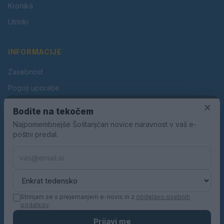
Kronika
Utrinki
INFORMACIJE
Zasebnost
Pogoji uporabe
×
Piškotki
Bodite na tekočem
Oglaševanje
Najpomembnejše Šoštanjčan novice naravnost v vaš e-
poštni predal.
Kontakt
Pravila nagradnih iger
Pravila volilne kampanje
Strinjam se s prejemanjem e-novic in z
obdelavo osebnih
podatkov
.
© 2026 Šoštanjčan. Vse pravice pridržane.
Prijavi me