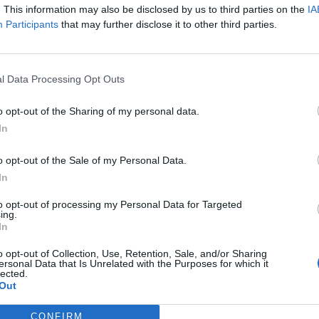
. This information may also be disclosed by us to third parties on the
IA
Participants
that may further disclose it to other third parties.
l Data Processing Opt Outs
o opt-out of the Sharing of my personal data.
mer pričakuje, da se bo zakon o postopnem zapiranju PV 
In
eje mu bo sledil še zakon o prestrukturiranju regije.
o opt-out of the Sale of my Personal Data.
In
n zakon, so prisluhnili priporočilom predstavnikov sind
to opt-out of processing my Personal Data for Targeted
poštovali specifičnost dela rudarja ter da je program za
ing.
In
delavcev. Dodal je, da bo zaradi zapiralnih del potreben
o opt-out of Collection, Use, Retention, Sale, and/or Sharing
ersonal Data that Is Unrelated with the Purposes for which it
lected.
Out
CONFIRM