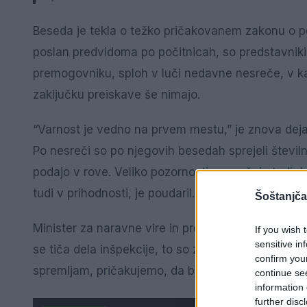
Beseda je tekla o težko pričakovanem zakonu o po
poslan predvidoma po počitnicah, so predstavniki v
premogovniku, sploh v luči nedavne nesreče, v kater
zaključku preiskave še nimajo.
“Varnost je vedno na prvem mestu,” je znova deja
Po nesreči so po njegovih besedah sprejeli števi
podajo v rove. Veliko pozornosti posvečajo tudi d
tudi v prihodnosti, je poudaril.
Šoštanjča
Minister za naravne vire in prostor
Jože Novak
je
If you wish 
sensitive in
se tiča dela inšpekcije, to so zahtevne stvari, ni
confirm you
spremljam, pričakujemo, da bodo jeseni zaključena 
continue se
information 
further disc