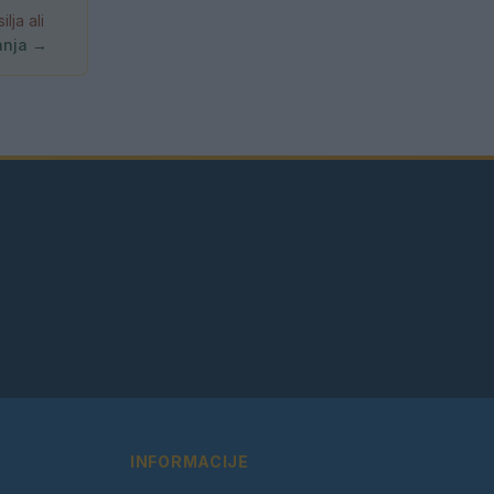
ja ali
anja →
INFORMACIJE