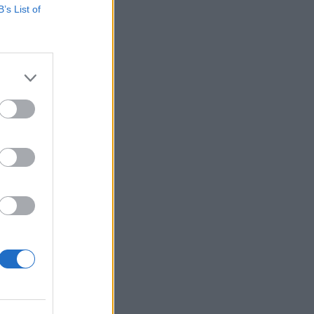
B’s List of
takoj po
ikata in
piranja
 celo
1 / 8