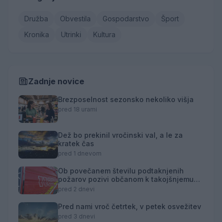
Družba
Obvestila
Gospodarstvo
Šport
Kronika
Utrinki
Kultura
Zadnje novice
Brezposelnost sezonsko nekoliko višja
pred 18 urami
Dež bo prekinil vročinski val, a le za
kratek čas
pred 1 dnevom
Ob povečanem številu podtaknjenih
požarov pozivi občanom k takojšnjemu
obveščanju policije
pred 2 dnevi
Pred nami vroč četrtek, v petek osvežitev
pred 3 dnevi