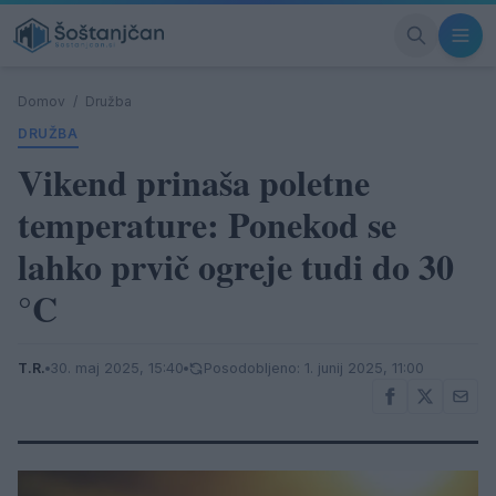
Domov
/
Družba
DRUŽBA
Vikend prinaša poletne
temperature: Ponekod se
lahko prvič ogreje tudi do 30
°C
T.R.
30. maj 2025, 15:40
Posodobljeno: 1. junij 2025, 11:00