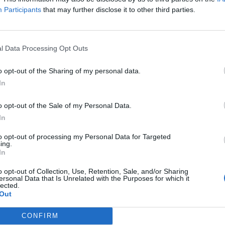
Participants
that may further disclose it to other third parties.
roti večeru pa bodo celotno državo zajele plohe in nevi
 Primorskem bo zvečer zapihala burja.
l Data Processing Opt Outs
od severa jasnilo, na Primorskem bo še vedno pihala šibk
o opt-out of the Sharing of my personal data.
In
o opt-out of the Sale of my Personal Data.
In
to opt-out of processing my Personal Data for Targeted
obremenitev. Najbolj vroče bo na Primorskem, v jugovzho
ing.
In
o opt-out of Collection, Use, Retention, Sale, and/or Sharing
ersonal Data that Is Unrelated with the Purposes for which it
lected.
Out
ncu v najbolj vročem delu dneva in ne pozabite na svoje
CONFIRM