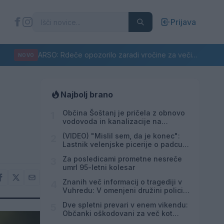
Prijava
ARSO: Rdeče opozorilo zaradi vročine za večino Slovenije
NOVO
Najbolj brano
Občina Šoštanj je pričela z obnovo
1
vodovoda in kanalizacije na
območju Penšek v Florjanu
(VIDEO) "Mislil sem, da je konec":
2
Lastnik velenjske picerije o padcu s
padalom na Hrvaškem
Za posledicami prometne nesreče
3
umrl 95-letni kolesar
Znanih več informacij o tragediji v
4
Vuhredu: V omenjeni družini policija
doslej še nikoli ni posredovala
Dve spletni prevari v enem vikendu:
5
Občanki oškodovani za več kot
8.200 evrov