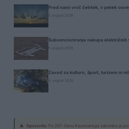
Pred nami vroč četrtek, v petek osve
5. avgust 2026
Subvencioniranje nakupa električnih v
5. avgust 2026
Zavod za kulturo, šport, turizem in 
4. avgust 2026
Opozorilo:
Po 297. členu Kazenskega zakonika je pos