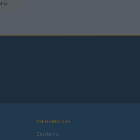
anja →
INFORMACIJE
Zasebnost