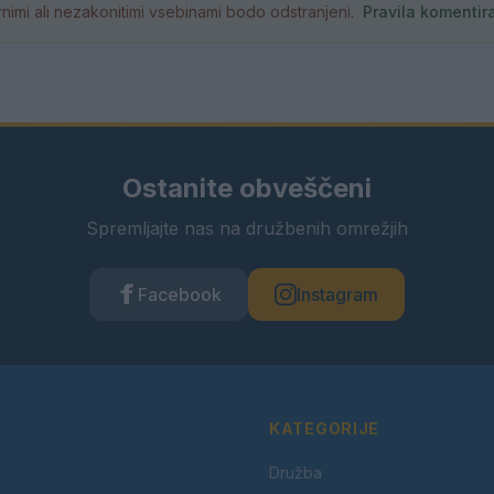
atornimi ali nezakonitimi vsebinami bodo odstranjeni.
Pravila komentir
Ostanite obveščeni
Spremljajte nas na družbenih omrežjih
Facebook
Instagram
KATEGORIJE
Družba