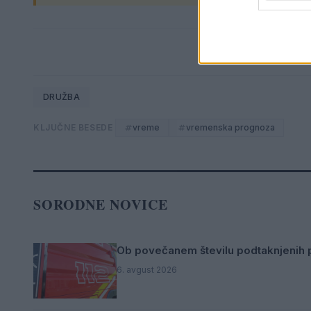
DRUŽBA
KLJUČNE BESEDE
vreme
vremenska prognoza
SORODNE NOVICE
Ob povečanem številu podtaknjenih p
6. avgust 2026