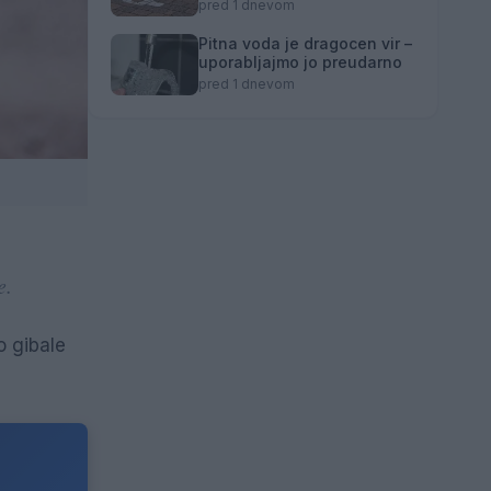
zaključuje
pred 1 dnevom
Pitna voda je dragocen vir –
uporabljajmo jo preudarno
pred 1 dnevom
e.
o gibale