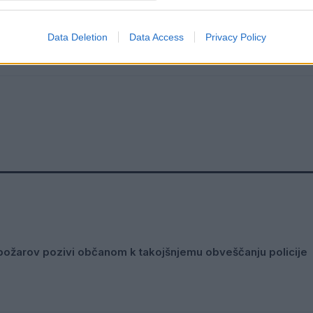
Data Deletion
Data Access
Privacy Policy
ožarov pozivi občanom k takojšnjemu obveščanju policije