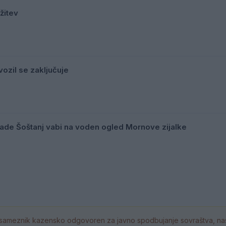
žitev
ozil se zaključuje
mlade Šoštanj vabi na voden ogled Mornove zijalke
ameznik kazensko odgovoren za javno spodbujanje sovraštva, nasil