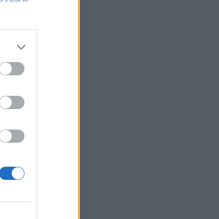
hte. Z
a burja.
dni
 hišne