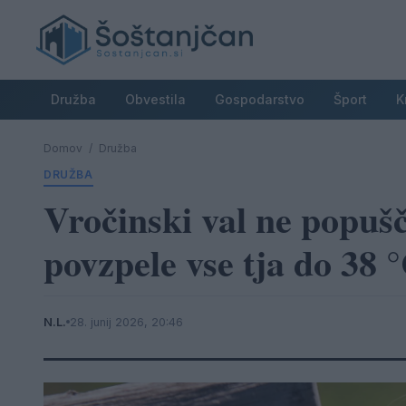
Družba
Obvestila
Gospodarstvo
Šport
K
Domov
/
Družba
DRUŽBA
Vročinski val ne popuš
povzpele vse tja do 38 
N.L.
28. junij 2026, 20:46