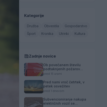
Kategorije
Družba
Obvestila
Gospodarstvo
Šport
Kronika
Utrinki
Kultura
Zadnje novice
Ob povečanem številu
podtaknjenih požarov
pozivi občanom k
pred 15 urami
takojšnjemu obveščanju
policije
Pred nami vroč četrtek, v
petek osvežitev
pred 1 dnevom
Subvencioniranje nakupa
električnih vozil se