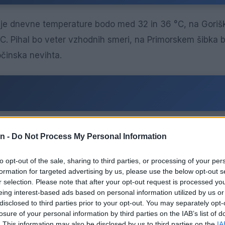
išje dnevne temperature bodo med 32 in 36 °C, na Goriš
C. Pihal bo veter vzhodnih smeri, na Primorskem šibka bu
očinska nevihta.
no in zelo vroče vreme. Na območju Alp lahko v popold
n -
Do Not Process My Personal Information
to opt-out of the sale, sharing to third parties, or processing of your per
formation for targeted advertising by us, please use the below opt-out s
r selection. Please note that after your opt-out request is processed y
eing interest-based ads based on personal information utilized by us or
disclosed to third parties prior to your opt-out. You may separately opt-
losure of your personal information by third parties on the IAB’s list of
vreme. Pihal bo veter vzhodnih smeri. V alpskem svetu 
. This information may also be disclosed by us to third parties on the
IA