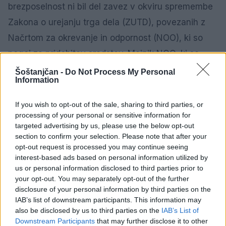
brezposelnost ni bil del zavez v okviru spremembe
Zakona o urejanju trga dela (ZUTD), povezanih z
Načrtom za okrevanje in odpornost (NOO), ki so
pogoj za pridobitev sredstev. Mejnik NOO, ki se
nanaša na ZUTD, je usmerjen v ukrepe za
Šoštanjčan -
Do Not Process My Personal
Information
izboljšanje zavarovanja za primer brezposelnosti, s
ciljem spodbujanja daljše delovne dobe ter
If you wish to opt-out of the sale, sharing to third parties, or
processing of your personal or sensitive information for
zmanjšanja vrzeli med starostjo ob odhodu s trga
targeted advertising by us, please use the below opt-out
dela in zakonsko določenim upokojitvenim pragom.
section to confirm your selection. Please note that after your
opt-out request is processed you may continue seeing
Vir: Gov.si
interest-based ads based on personal information utilized by
us or personal information disclosed to third parties prior to
your opt-out. You may separately opt-out of the further
disclosure of your personal information by third parties on the
GOSPODARSTVO
IAB’s list of downstream participants. This information may
also be disclosed by us to third parties on the
IAB’s List of
Downstream Participants
that may further disclose it to other