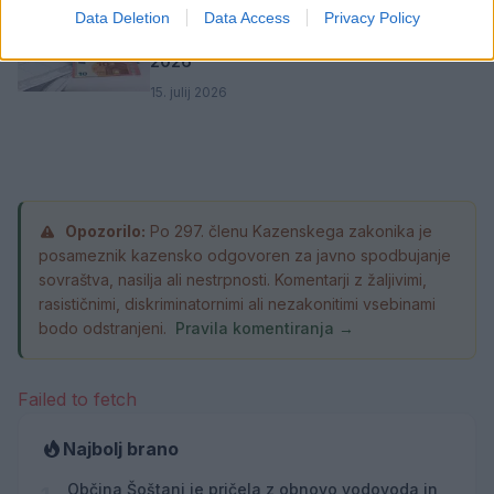
Opravljen obračun komunalnih storitev
Data Deletion
Data Access
Privacy Policy
za individualne hiše za prvo polletje
2026
15. julij 2026
Opozorilo:
Po 297. členu Kazenskega zakonika je
posameznik kazensko odgovoren za javno spodbujanje
sovraštva, nasilja ali nestrpnosti. Komentarji z žaljivimi,
rasističnimi, diskriminatornimi ali nezakonitimi vsebinami
bodo odstranjeni.
Pravila komentiranja →
Failed to fetch
Najbolj brano
Občina Šoštanj je pričela z obnovo vodovoda in