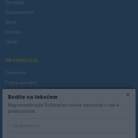
Obvestila
Gospodarstvo
Šport
Kronika
Utrinki
INFORMACIJE
Zasebnost
Pogoji uporabe
×
Piškotki
Bodite na tekočem
Oglaševanje
Najpomembnejše Šoštanjčan novice naravnost v vaš e-
poštni predal.
Kontakt
Pravila nagradnih iger
Pravila volilne kampanje