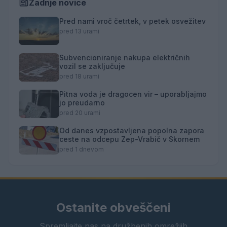
Zadnje novice
Pred nami vroč četrtek, v petek osvežitev
pred 13 urami
Subvencioniranje nakupa električnih
vozil se zaključuje
pred 18 urami
Pitna voda je dragocen vir – uporabljajmo
jo preudarno
pred 20 urami
Od danes vzpostavljena popolna zapora
ceste na odcepu Zep-Vrabič v Skornem
pred 1 dnevom
Ostanite obveščeni
Spremljajte nas na družbenih omrežjih