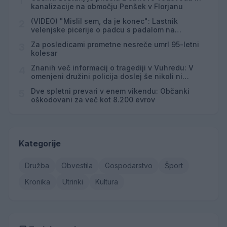
1
kanalizacije na območju Penšek v Florjanu
(VIDEO) "Mislil sem, da je konec": Lastnik
2
velenjske picerije o padcu s padalom na
Hrvaškem
Za posledicami prometne nesreče umrl 95-letni
3
kolesar
Znanih več informacij o tragediji v Vuhredu: V
4
omenjeni družini policija doslej še nikoli ni
posredovala
Dve spletni prevari v enem vikendu: Občanki
5
oškodovani za več kot 8.200 evrov
Kategorije
Družba
Obvestila
Gospodarstvo
Šport
Kronika
Utrinki
Kultura