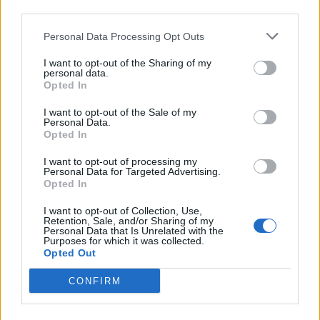
third parties.
SORODNE NOVICE
Personal Data Processing Opt Outs
I want to opt-out of the Sharing of my
personal data.
Opted In
Od jutri nižje cene bencina ter višje
cene dizla in kurilnega olja
I want to opt-out of the Sale of my
Personal Data.
3. avgust 2026
Opted In
I want to opt-out of processing my
Od jutri nižje cene bencina, dizla in
Personal Data for Targeted Advertising.
kurilnega olja
Opted In
27. julij 2026
I want to opt-out of Collection, Use,
Retention, Sale, and/or Sharing of my
Personal Data that Is Unrelated with the
Purposes for which it was collected.
Vlada sprejela ukrepe za ublažitev
Opted Out
rasti cen naftnih derivatov
CONFIRM
26. julij 2026