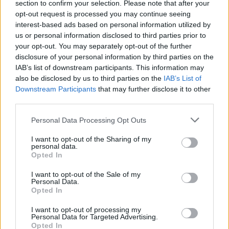
section to confirm your selection. Please note that after your
opt-out request is processed you may continue seeing
Od jutri nižje cene bencina ter višje
interest-based ads based on personal information utilized by
cene dizla in kurilnega olja
us or personal information disclosed to third parties prior to
your opt-out. You may separately opt-out of the further
3. avgust 2026
disclosure of your personal information by third parties on the
IAB’s list of downstream participants. This information may
also be disclosed by us to third parties on the
IAB’s List of
Od jutri nižje cene bencina, dizla in
Downstream Participants
that may further disclose it to other
kurilnega olja
third parties.
27. julij 2026
Personal Data Processing Opt Outs
Vlada sprejela ukrepe za ublažitev
I want to opt-out of the Sharing of my
personal data.
rasti cen naftnih derivatov
Opted In
26. julij 2026
I want to opt-out of the Sale of my
Personal Data.
Opted In
Opravljen obračun komunalnih storitev
za individualne hiše za prvo polletje
I want to opt-out of processing my
2026
Personal Data for Targeted Advertising.
Opted In