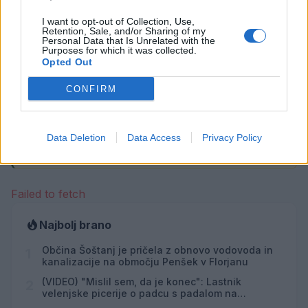
15. julij 2026
I want to opt-out of Collection, Use,
Retention, Sale, and/or Sharing of my
Personal Data that Is Unrelated with the
Purposes for which it was collected.
Opted Out
Opozorilo:
Po 297. členu Kazenskega zakonika je
CONFIRM
posameznik kazensko odgovoren za javno spodbujanje
sovraštva, nasilja ali nestrpnosti. Komentarji z žaljivimi,
rasističnimi, diskriminatornimi ali nezakonitimi vsebinami
Data Deletion
Data Access
Privacy Policy
bodo odstranjeni.
Pravila komentiranja →
Failed to fetch
Najbolj brano
Občina Šoštanj je pričela z obnovo vodovoda in
1
kanalizacije na območju Penšek v Florjanu
(VIDEO) "Mislil sem, da je konec": Lastnik
2
velenjske picerije o padcu s padalom na
Hrvaškem