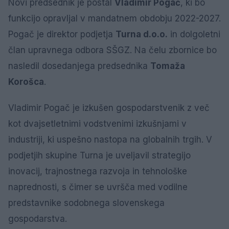
Novi predsednik je postal
Vladimir Pogač
, ki bo
funkcijo opravljal v mandatnem obdobju 2022-2027.
Pogač je direktor podjetja
Turna d.o.o.
in dolgoletni
član upravnega odbora SŠGZ. Na čelu zbornice bo
nasledil dosedanjega predsednika
Tomaža
Korošca
.
Vladimir Pogač je izkušen gospodarstvenik z več
kot dvajsetletnimi vodstvenimi izkušnjami v
industriji, ki uspešno nastopa na globalnih trgih. V
podjetjih skupine Turna je uveljavil strategijo
inovacij, trajnostnega razvoja in tehnološke
naprednosti, s čimer se uvršča med vodilne
predstavnike sodobnega slovenskega
gospodarstva.