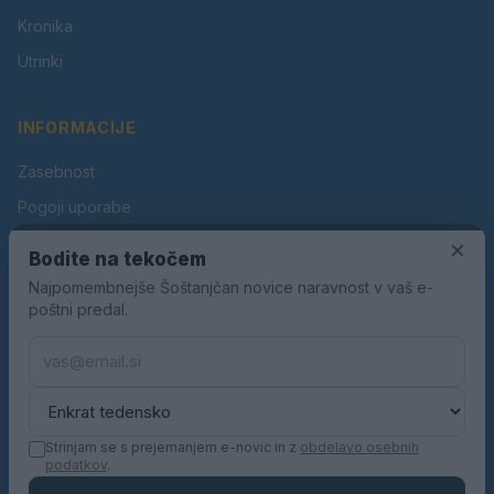
Kronika
Utrinki
INFORMACIJE
Zasebnost
Pogoji uporabe
Piškotki
×
Bodite na tekočem
Oglaševanje
Najpomembnejše Šoštanjčan novice naravnost v vaš e-
poštni predal.
Kontakt
Pravila nagradnih iger
Pravila volilne kampanje
Strinjam se s prejemanjem e-novic in z
obdelavo osebnih
podatkov
.
© 2026 Šoštanjčan. Vse pravice pridržane.