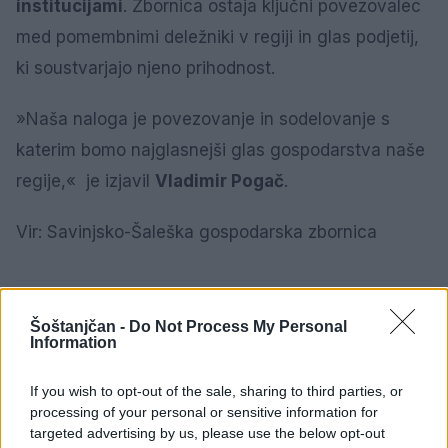
institucijami
. Zbornica ostaja ključni povezovalec
med pomembnimi deležniki v regiji in glas podjetij,
ki soustvarjajo njeno prihodnost.
»Naša naloga je povezovanje in sodelovanje s
katerim bomo najglasnejši glas gospodarstva naše
regije,« je izjavil
Vladimir Pogač
.
Vir: Savinjsko-Šaleška gospodarska zbornica
GOSPODARSTVO
Šoštanjčan -
Do Not Process My Personal
Information
If you wish to opt-out of the sale, sharing to third parties, or
processing of your personal or sensitive information for
SORODNE NOVICE
targeted advertising by us, please use the below opt-out