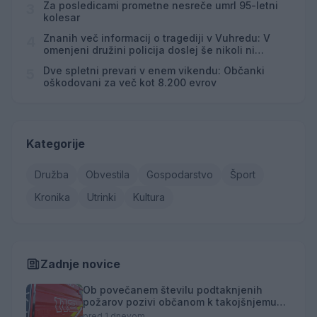
Za posledicami prometne nesreče umrl 95-letni
3
kolesar
Znanih več informacij o tragediji v Vuhredu: V
4
omenjeni družini policija doslej še nikoli ni
posredovala
Dve spletni prevari v enem vikendu: Občanki
5
oškodovani za več kot 8.200 evrov
Kategorije
Družba
Obvestila
Gospodarstvo
Šport
Kronika
Utrinki
Kultura
Zadnje novice
Ob povečanem številu podtaknjenih
požarov pozivi občanom k takojšnjemu
obveščanju policije
pred 1 dnevom