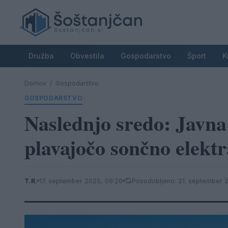
Družba
Obvestila
Gospodarstvo
Šport
K
Domov
/
Gospodarstvo
GOSPODARSTVO
Naslednjo sredo: Javn
plavajočo sončno elek
T.R.
17. september 2025, 09:20
Posodobljeno: 21. september 2