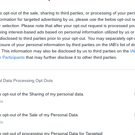
užbe HSE Invest iz skupine Holding Slovenske elektrar
to opt-out of the sale, sharing to third parties, or processing of your per
formation for targeted advertising by us, please use the below opt-out s
ko poročilo pa so izdelali v ljubljanskem podjetju Matrik
r selection. Please note that after your opt-out request is processed y
eing interest-based ads based on personal information utilized by us or
obravnava gradiva v sredo, 24. septembra, ob 17. uri v
disclosed to third parties prior to your opt-out. You may separately opt-
losure of your personal information by third parties on the IAB’s list of
. This information may also be disclosed by us to third parties on the
IA
Participants
that may further disclose it to other third parties.
rve kilovate proizvedla v začetku leta 2027, bo zasedla 
i proizvedla do 140 gigavatnih ur električne energije, od
ktrarno bo upravljala družba HSE SaŠa.
l Data Processing Opt Outs
, čolnarno, vstopni trg z dostopom do jezera, fitnes na p
o opt-out of the Sharing of my personal data.
e, adrenalinski park, razgledni stolp in habitate za ptice
In
ktrarne na Družmirskem jezeru
javno in glasno nasprotu
o opt-out of the Sale of my Personal Data.
In
a predstavlja novo degradacijo narave, zato so napo
ojekta.
to opt-out of processing my Personal Data for Targeted