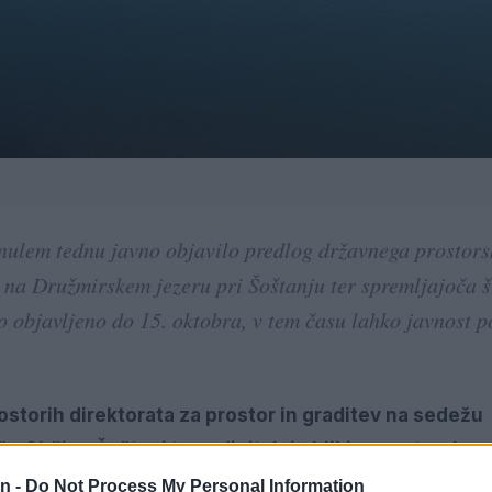
minulem tednu javno objavilo predlog državnega prostor
na Družmirskem jezeru pri Šoštanju ter spremljajoča š
o objavljeno do 15. oktobra, v tem času lahko javnost 
ostorih direktorata za prostor in graditev na sedežu
žu Občine Šoštanj ter v digitalni obliki v prostorske
m portalu.
n -
Do Not Process My Personal Information