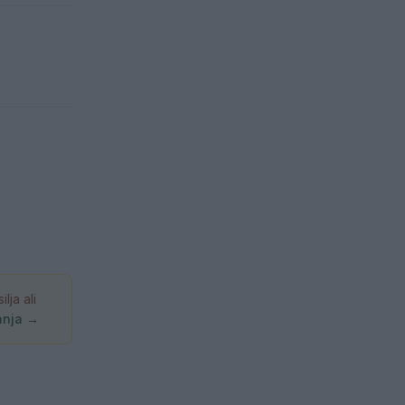
ja ali
anja →