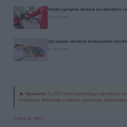
Vlada sprejela ukrepe za ublažitev ra
26. julij 2026
Opravljen obračun komunalnih storite
15. julij 2026
Opozorilo:
Po 297. členu Kazenskega zakonika je pos
nestrpnosti. Komentarji z žaljivimi, rasističnimi, diskrimin
Failed to fetch