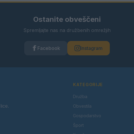
Ostanite obveščeni
Spremljajte nas na družbenih omrežjih
Facebook
Instagram
KATEGORIJE
Družba
lice.
Obvestila
Gospodarstvo
Šport