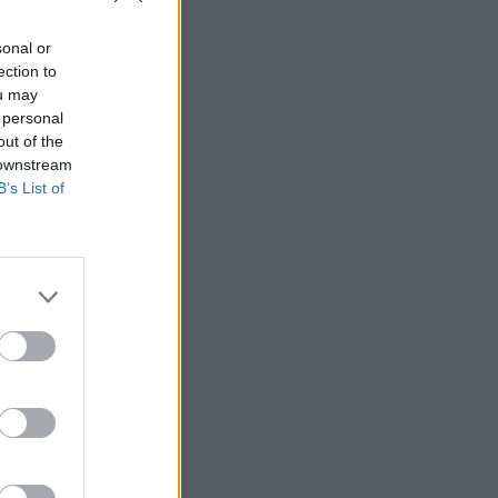
ne (HSE),
sonal or
ection to
a ZVO.
ou may
 personal
out of the
 downstream
B’s List of
do
 česar naj
rostem,
.
je
vedovali,