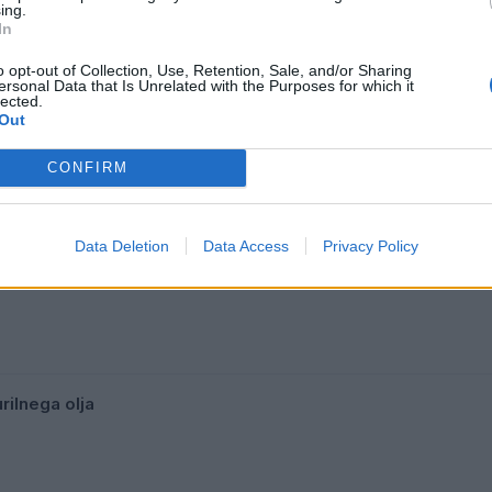
ing.
In
o opt-out of Collection, Use, Retention, Sale, and/or Sharing
ersonal Data that Is Unrelated with the Purposes for which it
lected.
Out
CONFIRM
Data Deletion
Data Access
Privacy Policy
ene dizla in kurilnega olja
urilnega olja