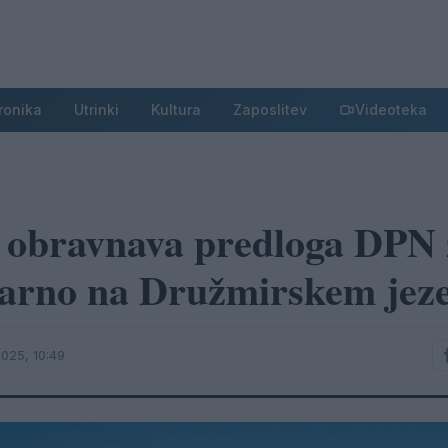
ronika
Utrinki
Kultura
Zaposlitev
Videoteka
a obravnava predloga DPN 
trarno na Družmirskem jez
025, 10:49