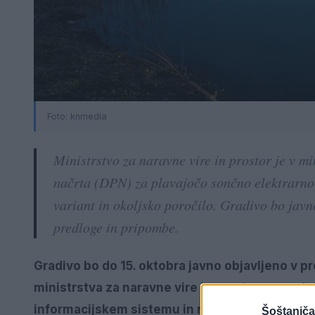
Foto:
knmedia
Ministrstvo za naravne vire in prostor je v 
načrta (DPN) za plavajočo sončno elektrarno 
variant in okoljsko poročilo. Gradivo bo javn
predloge in pripombe.
Gradivo bo do 15. oktobra javno objavljeno v pr
ministrstva za naravne vire in prostor, na sede
informacijskem sistemu in na
vladnem spletne
Šoštanjča