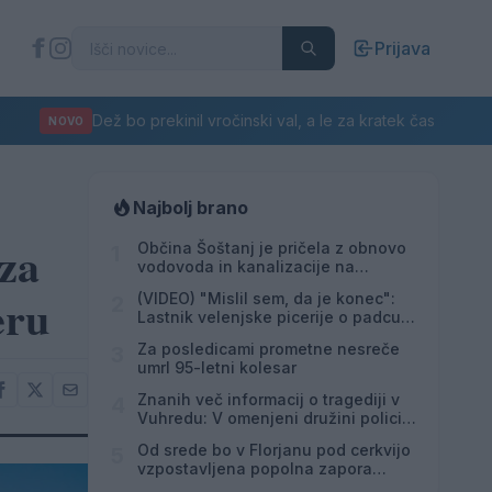
Prijava
Dež bo prekinil vročinski val, a le za kratek čas
NOVO
Najbolj brano
za
Občina Šoštanj je pričela z obnovo
1
vodovoda in kanalizacije na
območju Penšek v Florjanu
eru
(VIDEO) "Mislil sem, da je konec":
2
Lastnik velenjske picerije o padcu s
padalom na Hrvaškem
Za posledicami prometne nesreče
3
umrl 95-letni kolesar
Znanih več informacij o tragediji v
4
Vuhredu: V omenjeni družini policija
doslej še nikoli ni posredovala
Od srede bo v Florjanu pod cerkvijo
5
vzpostavljena popolna zapora
ceste