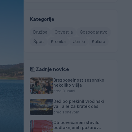
Kategorije
Družba
Obvestila
Gospodarstvo
Šport
Kronika
Utrinki
Kultura
Zadnje novice
Brezposelnost sezonsko
nekoliko višja
pred 8 urami
Dež bo prekinil vročinski
val, a le za kratek čas
pred 1 dnevom
Ob povečanem številu
podtaknjenih požarov