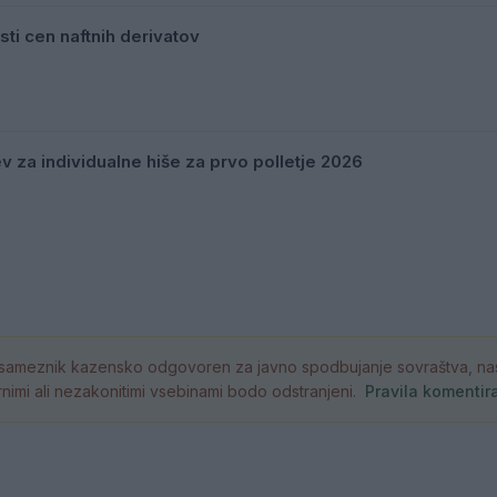
sti cen naftnih derivatov
v za individualne hiše za prvo polletje 2026
ameznik kazensko odgovoren za javno spodbujanje sovraštva, nasil
atornimi ali nezakonitimi vsebinami bodo odstranjeni.
Pravila komentir