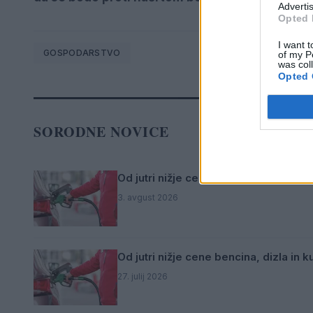
Advertis
Opted 
I want t
GOSPODARSTVO
of my P
was col
Opted 
SORODNE NOVICE
Od jutri nižje cene bencina ter višje c
3. avgust 2026
Od jutri nižje cene bencina, dizla in k
27. julij 2026