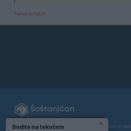
Failed to fetch
×
Vaš lokalni portal za novice iz Velenja, okolice in oko
Bodite na tekočem