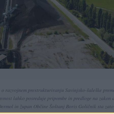
a o razvojnem prestrukturiranju Savinjsko-šaleške pre
avnost lahko posreduje pripombe in predloge na zakon 
ermol in župan Občine Šoštanj Boris Goličnik sta zato