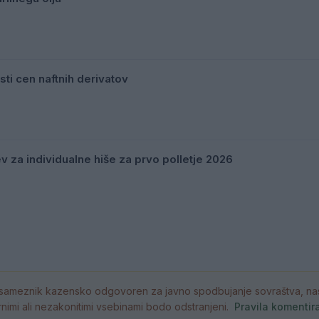
sti cen naftnih derivatov
v za individualne hiše za prvo polletje 2026
ameznik kazensko odgovoren za javno spodbujanje sovraštva, nasil
atornimi ali nezakonitimi vsebinami bodo odstranjeni.
Pravila komentir