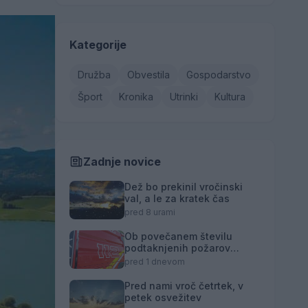
Kategorije
Družba
Obvestila
Gospodarstvo
Šport
Kronika
Utrinki
Kultura
Zadnje novice
Dež bo prekinil vročinski
val, a le za kratek čas
pred 8 urami
Ob povečanem številu
podtaknjenih požarov
pozivi občanom k
pred 1 dnevom
takojšnjemu obveščanju
policije
Pred nami vroč četrtek, v
petek osvežitev