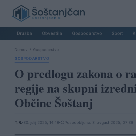
Družba
Obvestila
Gospodarstvo
Šport
K
Domov
/
Gospodarstvo
GOSPODARSTVO
O predlogu zakona o r
regije na skupni izredn
Občine Šoštanj
T.R.
30. julij 2025, 14:48
Posodobljeno: 3. avgust 2025, 07:38