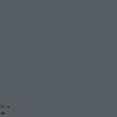
ja ali
anja →