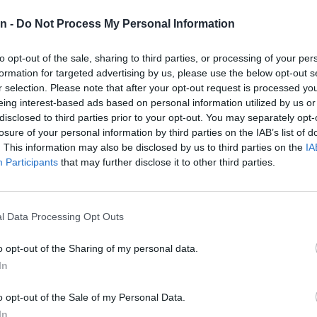
no izredno sejo svetov Mestne občine Velenje in Občine 
ipravljali zakon, predstavnike sindikata Premogovnika Ve
n -
Do Not Process My Personal Information
lne razvojne agencije in člane delovne skupine za spre
to opt-out of the sale, sharing to third parties, or processing of your per
 občine Velenje.
formation for targeted advertising by us, please use the below opt-out s
r selection. Please note that after your opt-out request is processed y
eing interest-based ads based on personal information utilized by us or
disclosed to third parties prior to your opt-out. You may separately opt-
losure of your personal information by third parties on the IAB’s list of
postopnega izstopa te regije iz dejavnosti premogov
. This information may also be disclosed by us to third parties on the
IA
Participants
that may further disclose it to other third parties.
, izstop pa se bo vršil z ukrepi, ki bodo namenjeni
spodb
 okolja ter odpravi negativnih posledic predčasnega
abe premoga
kot energenta v Termoelektrarni Šoštanj. 
l Data Processing Opt Outs
on o novem režimu Termoelektrarne Šoštanj
in osnut
o opt-out of the Sharing of my personal data.
govnika Velenje.
In
 Mestne občine Velenje Peter Dermol in župan Občine 
o opt-out of the Sale of my Personal Data.
 skupno izredno sejo Sveta Mestne občine Velenje in 
In