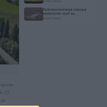
pred 2 dnevi
Subvencioniranje nakupa
električnih vozil se
zaključuje
pred 2 dnevi
mogovne
do 25.
 za