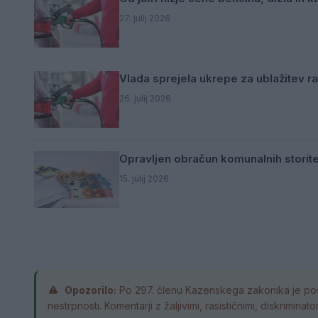
27. julij 2026
Vlada sprejela ukrepe za ublažitev ra
26. julij 2026
Opravljen obračun komunalnih storite
15. julij 2026
Opozorilo:
Po 297. členu Kazenskega zakonika je pos
nestrpnosti. Komentarji z žaljivimi, rasističnimi, diskrimin