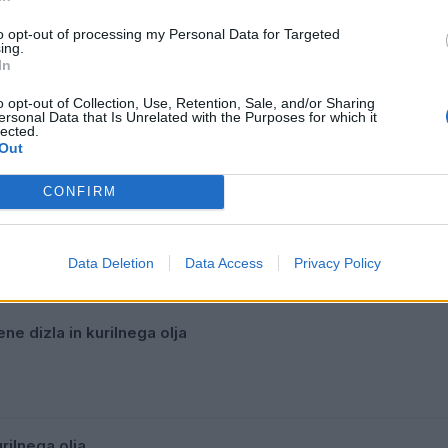
rani Centra Nova (Šaleška 21, Velenje).
to opt-out of processing my Personal Data for Targeted
ing.
In
o opt-out of Collection, Use, Retention, Sale, and/or Sharing
ersonal Data that Is Unrelated with the Purposes for which it
lected.
Out
CONFIRM
Data Deletion
Data Access
Privacy Policy
ene dizla in kurilnega olja
urilnega olja