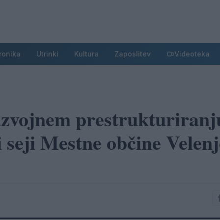
ronika
Utrinki
Kultura
Zaposlitev
Videoteka
azvojnem prestrukturiranj
i seji Mestne občine Velenj