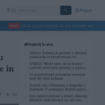
Prijava
Dež bo prekinil vročinski val, a le za kratek čas
NOVO
Najbolj brano
u
Občina Šoštanj je pričela z obnovo
1
vodovoda in kanalizacije na
območju Penšek v Florjanu
e in
(VIDEO) "Mislil sem, da je konec":
2
Lastnik velenjske picerije o padcu s
padalom na Hrvaškem
Za posledicami prometne nesreče
3
umrl 95-letni kolesar
Znanih več informacij o tragediji v
4
Vuhredu: V omenjeni družini policija
doslej še nikoli ni posredovala
Dve spletni prevari v enem vikendu:
5
Občanki oškodovani za več kot
8.200 evrov