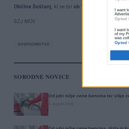
Občine Šoštanj
, ki se bo
ob 1
6. uri začela v dvo
I want 
Advertis
Opted 
SZJ MOV
I want t
of my P
was col
Opted 
GOSPODARSTVO
SORODNE NOVICE
Od jutri nižje cene bencina ter višje c
3. avgust 2026
Od jutri nižje cene bencina, dizla in k