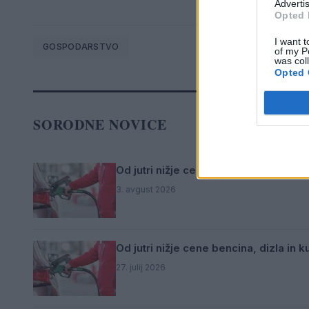
Advertis
Opted 
I want t
GOSPODARSTVO
of my P
was col
Opted 
SORODNE NOVICE
Od jutri nižje cene bencina ter višje c
3. avgust 2026
Od jutri nižje cene bencina, dizla in k
27. julij 2026