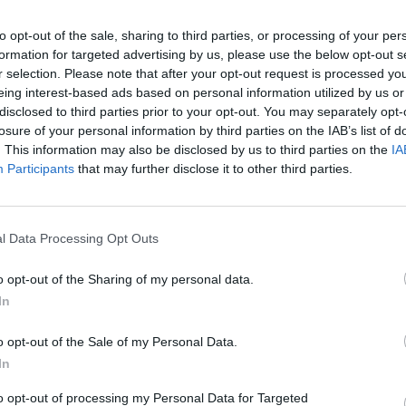
 so ocenili, da objektov ni racionalno obnavljati, saj so
to opt-out of the sale, sharing to third parties, or processing of your per
a podlagi strokovnega mnenja pooblaščenega inženirja pod
formation for targeted advertising by us, please use the below opt-out s
r selection. Please note that after your opt-out request is processed y
eing interest-based ads based on personal information utilized by us or
disclosed to third parties prior to your opt-out. You may separately opt-
tor za hrambo muzejskih predmetov, v fazi idejne za
losure of your personal information by third parties on the IAB’s list of
. This information may also be disclosed by us to third parties on the
IA
Participants
that may further disclose it to other third parties.
o za sanacijo plazu Ravne 48b v vrednosti 108.553,
l Data Processing Opt Outs
in odvodnjavanje plazu za ureditev dostopne ceste do 
o opt-out of the Sharing of my personal data.
In
n prostor za sanacijo škode po poplavah 2023, izvedba v 
o opt-out of the Sale of my Personal Data.
In
bi o sofinanciranju s strani MNVP.
to opt-out of processing my Personal Data for Targeted