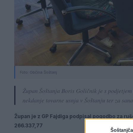
Foto: Občina Šoštanj
Župan Šoštanja Boris Goličnik je s podjetjem
nekdanje tovarne usnja v Šoštanju ter za san
Župan je z GP Fajdiga podpisal pogodbo za ruš
266.337,77
Šoštanjča