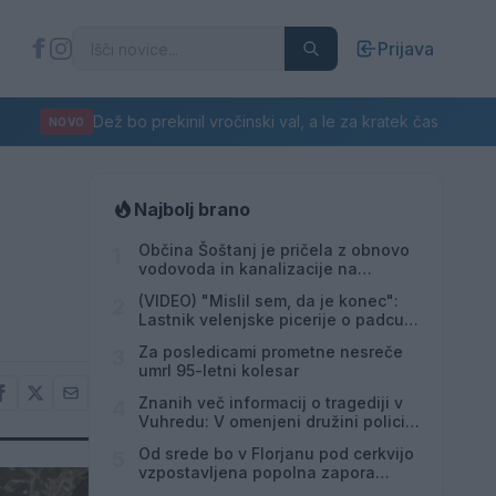
Prijava
Dež bo prekinil vročinski val, a le za kratek čas
NOVO
Najbolj brano
Občina Šoštanj je pričela z obnovo
1
vodovoda in kanalizacije na
območju Penšek v Florjanu
(VIDEO) "Mislil sem, da je konec":
2
Lastnik velenjske picerije o padcu s
padalom na Hrvaškem
Za posledicami prometne nesreče
3
umrl 95-letni kolesar
Znanih več informacij o tragediji v
4
Vuhredu: V omenjeni družini policija
doslej še nikoli ni posredovala
Od srede bo v Florjanu pod cerkvijo
5
vzpostavljena popolna zapora
ceste