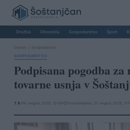
Družba
Obvestila
Gospodarstvo
Šport
K
Domov
/
Gospodarstvo
GOSPODARSTVO
Podpisana pogodba za 
tovarne usnja v Šoštan
T.R.
14. avgust 2025, 12:00
Posodobljeno: 21. avgust 2025, 11:1