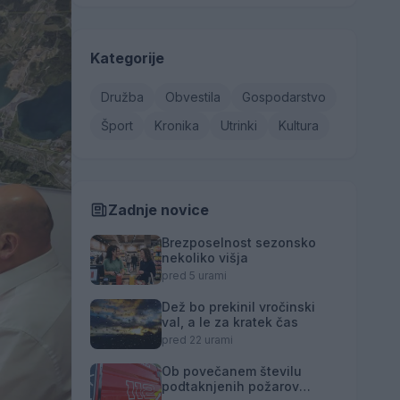
Kategorije
Družba
Obvestila
Gospodarstvo
Šport
Kronika
Utrinki
Kultura
Zadnje novice
Brezposelnost sezonsko
nekoliko višja
pred 5 urami
Dež bo prekinil vročinski
val, a le za kratek čas
pred 22 urami
Ob povečanem številu
podtaknjenih požarov