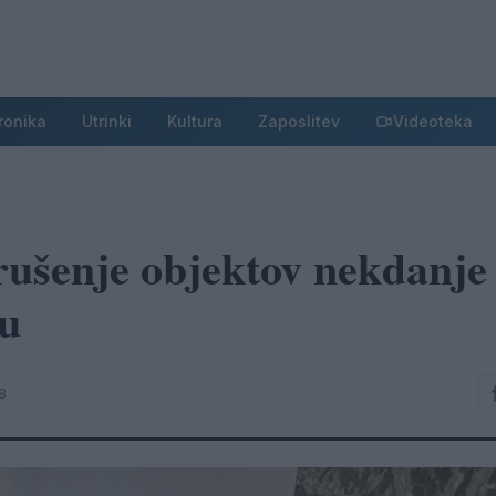
ronika
Utrinki
Kultura
Zaposlitev
Videoteka
rušenje objektov nekdanje
ju
8