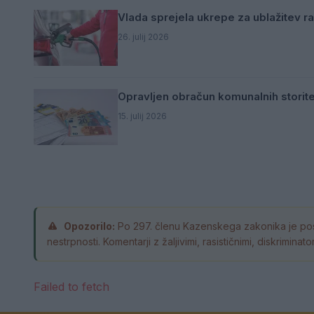
Vlada sprejela ukrepe za ublažitev ra
26. julij 2026
Opravljen obračun komunalnih storite
15. julij 2026
Opozorilo:
Po 297. členu Kazenskega zakonika je pos
nestrpnosti. Komentarji z žaljivimi, rasističnimi, diskrimin
Failed to fetch