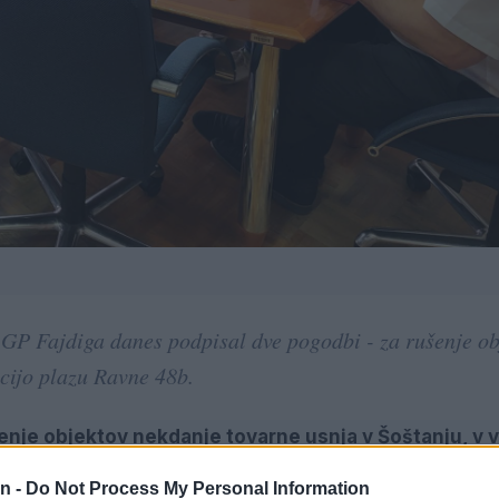
 GP Fajdiga danes podpisal dve pogodbi - za rušenje ob
acijo plazu Ravne 48b.
enje objektov nekdanje tovarne usnja v Šoštanju, v 
n -
Do Not Process My Personal Information