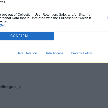
ing.
In
o opt-out of Collection, Use, Retention, Sale, and/or Sharing
ersonal Data that Is Unrelated with the Purposes for which it
lected.
Out
CONFIRM
Data Deletion
Data Access
Privacy Policy
ene dizla in kurilnega olja
urilnega olja