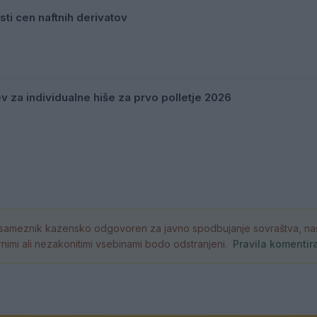
sti cen naftnih derivatov
v za individualne hiše za prvo polletje 2026
ameznik kazensko odgovoren za javno spodbujanje sovraštva, nasil
atornimi ali nezakonitimi vsebinami bodo odstranjeni.
Pravila komentir