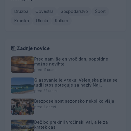
Družba
Obvestila
Gospodarstvo
Šport
Kronika
Utrinki
Kultura
Zadnje novice
Pred nami še en vroč dan, popoldne
možne nevihte
pred 11 urami
Glasovanje je v teku: Velenjska plaža se
tudi letos poteguje za naziv Naj
kopališče
pred 22 urami
Brezposelnost sezonsko nekoliko višja
pred 2 dnevi
Dež bo prekinil vročinski val, a le za
kratek čas