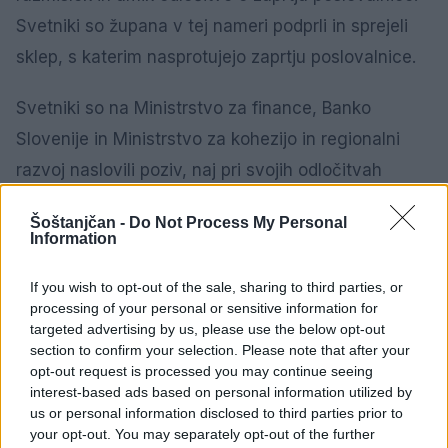
Svetniki so župana v tej nameri podprli in sprejeli
sklep, s katerim nasprotujejo zaprtju poslovalnice.
Svetniki so na Ministrstvo za finance, Banko
Slovenije in Ministrstvo za kohezijo in regionalni
razvoj naslovili poziv, naj pri svojih odločitvah
upoštevajo načelo enakomerne dostopnosti
Šoštanjčan -
Do Not Process My Personal
bančnih storitev in posebnosti lokalnih skupnosti,
Information
zlasti tistih, ki so v procesu energetskega
If you wish to opt-out of the sale, sharing to third parties, or
prestrukturiranja.
1 / 4
processing of your personal or sensitive information for
targeted advertising by us, please use the below opt-out
section to confirm your selection. Please note that after your
opt-out request is processed you may continue seeing
interest-based ads based on personal information utilized by
us or personal information disclosed to third parties prior to
your opt-out. You may separately opt-out of the further