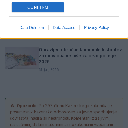
CONFIRM
Vlada sprejela ukrepe za ublažitev
rasti cen naftnih derivatov
Data Deletion
Data Access
Privacy Policy
26. julij 2026
Opravljen obračun komunalnih storitev
za individualne hiše za prvo polletje
2026
15. julij 2026
Opozorilo:
Po 297. členu Kazenskega zakonika je
posameznik kazensko odgovoren za javno spodbujanje
sovraštva, nasilja ali nestrpnosti. Komentarji z žaljivimi,
rasističnimi, diskriminatornimi ali nezakonitimi vsebinami