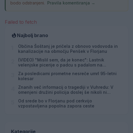
bodo odstranjeni.
Pravila komentiranja →
Failed to fetch
Najbolj brano
Občina Šoštanj je pričela z obnovo vodovoda in
1
kanalizacije na območju Penšek v Florjanu
(VIDEO) "Mislil sem, da je konec": Lastnik
2
velenjske picerije o padcu s padalom na
Hrvaškem
Za posledicami prometne nesreče umrl 95-letni
3
kolesar
Znanih več informacij o tragediji v Vuhredu: V
4
omenjeni družini policija doslej še nikoli ni
posredovala
Od srede bo v Florjanu pod cerkvijo
5
vzpostavljena popolna zapora ceste
Kategorije