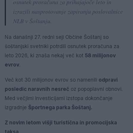
osnutek proračuna za prihajajoče leto in
izrazili nasprotovanje zapiranju poslovalnice
NLB v Šoštanju.
Na današnji 27. redni seji Občine Šoštanj so
šoštanjski svetniki potrdili osnutek proračuna za
leto 2026, ki znaša nekaj več kot
58 milijonov
evrov
.
Več kot 30 milijonov evrov so namenili
odpravi
posledic naravnih nesreč
oz popoplavni obnovi.
Med večjimi investicijami izstopa dokončanje
izgradnje
Športnega parka Šoštanj.
Z novim letom višji turistična in promocijska
taksa