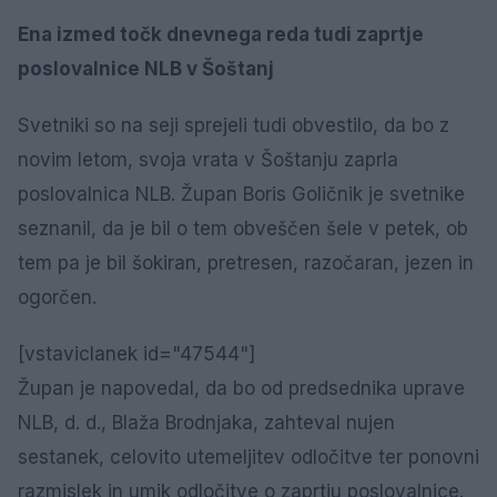
Ena izmed točk dnevnega reda tudi zaprtje
poslovalnice NLB v Šoštanj
Svetniki so na seji sprejeli tudi obvestilo, da bo z
novim letom, svoja vrata v Šoštanju zaprla
poslovalnica NLB. Župan Boris Goličnik je svetnike
seznanil, da je bil o tem obveščen šele v petek, ob
tem pa je bil šokiran, pretresen, razočaran, jezen in
ogorčen.
[vstaviclanek id="47544"]
Župan je napovedal, da bo od predsednika uprave
NLB, d. d., Blaža Brodnjaka, zahteval nujen
sestanek, celovito utemeljitev odločitve ter ponovni
razmislek in umik odločitve o zaprtju poslovalnice.