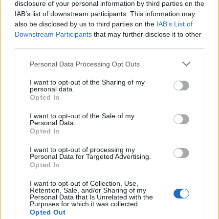
disclosure of your personal information by third parties on the
Vir: Občina Šoštanj
IAB’s list of downstream participants. This information may
also be disclosed by us to third parties on the
IAB’s List of
Downstream Participants
that may further disclose it to other
third parties.
GOSPODARSTVO
Personal Data Processing Opt Outs
I want to opt-out of the Sharing of my
personal data.
Opted In
SORODNE NOVICE
I want to opt-out of the Sale of my
Personal Data.
Opted In
Od jutri nižje cene bencina ter višje
cene dizla in kurilnega olja
I want to opt-out of processing my
Personal Data for Targeted Advertising.
3. avgust 2026
Opted In
I want to opt-out of Collection, Use,
Retention, Sale, and/or Sharing of my
Od jutri nižje cene bencina, dizla in
Personal Data that Is Unrelated with the
kurilnega olja
Purposes for which it was collected.
Opted Out
27. julij 2026