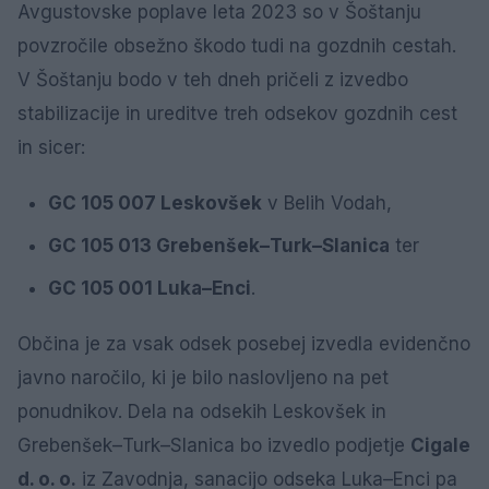
Avgustovske poplave leta 2023 so v Šoštanju
povzročile obsežno škodo tudi na gozdnih cestah.
V Šoštanju bodo v teh dneh pričeli z izvedbo
stabilizacije in ureditve treh odsekov gozdnih cest
in sicer:
GC 105 007 Leskovšek
v Belih Vodah,
GC 105 013 Grebenšek–Turk–Slanica
ter
GC 105 001 Luka–Enci
.
Občina je za vsak odsek posebej izvedla evidenčno
javno naročilo, ki je bilo naslovljeno na pet
ponudnikov. Dela na odsekih Leskovšek in
Grebenšek–Turk–Slanica bo izvedlo podjetje
Cigale
d. o. o.
iz Zavodnja, sanacijo odseka Luka–Enci pa