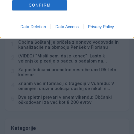
CONFIRM
Failed to fetch
Data Deletion
Data Access
Privacy Policy
Najbolj brano
Občina Šoštanj je pričela z obnovo vodovoda in
1
kanalizacije na območju Penšek v Florjanu
(VIDEO) "Mislil sem, da je konec": Lastnik
2
velenjske picerije o padcu s padalom na
Hrvaškem
Za posledicami prometne nesreče umrl 95-letni
3
kolesar
Znanih več informacij o tragediji v Vuhredu: V
4
omenjeni družini policija doslej še nikoli ni
posredovala
Dve spletni prevari v enem vikendu: Občanki
5
oškodovani za več kot 8.200 evrov
Kategorije