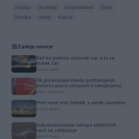
Družba
Obvestila
Gospodarstvo
Šport
Kronika
Utrinki
Kultura
Zadnje novice
Dež bo prekinil vročinski val, a le za
kratek čas
pred 5 urami
Ob povečanem številu podtaknjenih
požarov pozivi občanom k takojšnjemu
obveščanju policije
pred 1 dnevom
Pred nami vroč četrtek, v petek osvežitev
pred 2 dnevi
Subvencioniranje nakupa električnih
vozil se zaključuje
pred 2 dnevi