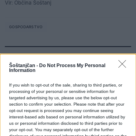
Vir: Občina Šoštanj
GOSPODARSTVO
SORODNE NOVICE
Šoštanjčan -
Do Not Process My Personal
Information
Od jutri nižje cene bencina ter višje
If you wish to opt-out of the sale, sharing to third parties, or
cene dizla in kurilnega olja
processing of your personal or sensitive information for
3. avgust 2026
targeted advertising by us, please use the below opt-out
section to confirm your selection. Please note that after your
opt-out request is processed you may continue seeing
Od jutri nižje cene bencina, dizla in
interest-based ads based on personal information utilized by
kurilnega olja
us or personal information disclosed to third parties prior to
your opt-out. You may separately opt-out of the further
27. julij 2026
disclosure of your personal information by third parties on the