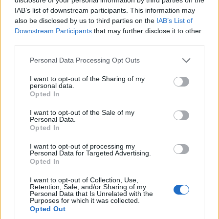
IAB’s list of downstream participants. This information may
also be disclosed by us to third parties on the
IAB’s List of
Vlada sprejela ukrepe za ublažitev
Downstream Participants
that may further disclose it to other
rasti cen naftnih derivatov
third parties.
26. julij 2026
Personal Data Processing Opt Outs
Opravljen obračun komunalnih storitev
I want to opt-out of the Sharing of my
personal data.
za individualne hiše za prvo polletje
Opted In
2026
15. julij 2026
I want to opt-out of the Sale of my
Personal Data.
Opted In
I want to opt-out of processing my
Personal Data for Targeted Advertising.
Opted In
Opozorilo:
Po 297. členu Kazenskega zakonika je
I want to opt-out of Collection, Use,
posameznik kazensko odgovoren za javno spodbujanje
Retention, Sale, and/or Sharing of my
Personal Data that Is Unrelated with the
sovraštva, nasilja ali nestrpnosti. Komentarji z žaljivimi,
Purposes for which it was collected.
rasističnimi, diskriminatornimi ali nezakonitimi vsebinami
Opted Out
bodo odstranjeni.
Pravila komentiranja →