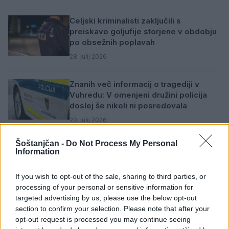
Celjski kriminalisti zaključili s
preiskavo goljufije storjene v obdobju
po obsežnih poplavah
28. julij 2026
Znanih več informacij o tragediji v
Vuhredu: V omenjeni družini policija
doslej še nikoli ni posredovala
20. julij 2026
Šoštanjčan -
Do Not Process My Personal
Tragedija v Vuhredu: Po umoru 36-
Information
letne ženske policija intenzivno išče
osumljenca
If you wish to opt-out of the sale, sharing to third parties, or
20. julij 2026
processing of your personal or sensitive information for
targeted advertising by us, please use the below opt-out
section to confirm your selection. Please note that after your
opt-out request is processed you may continue seeing