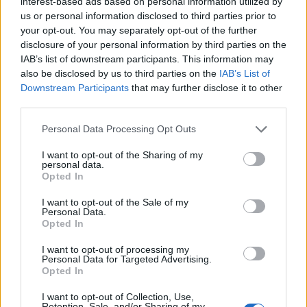
interest-based ads based on personal information utilized by
us or personal information disclosed to third parties prior to
Opozorilo:
Po 297. členu Kazenskega zakonika je
your opt-out. You may separately opt-out of the further
posameznik kazensko odgovoren za javno spodbujanje
disclosure of your personal information by third parties on the
sovraštva, nasilja ali nestrpnosti. Komentarji z žaljivimi,
IAB’s list of downstream participants. This information may
rasističnimi, diskriminatornimi ali nezakonitimi vsebinami
also be disclosed by us to third parties on the
IAB’s List of
bodo odstranjeni.
Pravila komentiranja →
Downstream Participants
that may further disclose it to other
third parties.
Failed to fetch
Personal Data Processing Opt Outs
I want to opt-out of the Sharing of my
Najbolj brano
personal data.
Opted In
Občina Šoštanj je pričela z obnovo vodovoda in
1
kanalizacije na območju Penšek v Florjanu
I want to opt-out of the Sale of my
Personal Data.
(VIDEO) "Mislil sem, da je konec": Lastnik
2
Opted In
velenjske picerije o padcu s padalom na
Hrvaškem
Za posledicami prometne nesreče umrl 95-letni
I want to opt-out of processing my
3
Personal Data for Targeted Advertising.
kolesar
Opted In
Znanih več informacij o tragediji v Vuhredu: V
4
omenjeni družini policija doslej še nikoli ni
I want to opt-out of Collection, Use,
posredovala
Retention, Sale, and/or Sharing of my