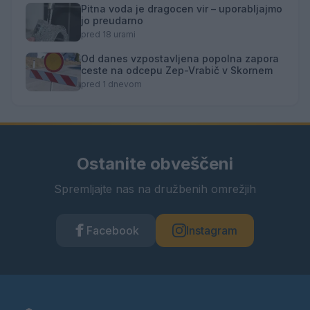
Pitna voda je dragocen vir – uporabljajmo
jo preudarno
pred 18 urami
Od danes vzpostavljena popolna zapora
ceste na odcepu Zep-Vrabič v Skornem
pred 1 dnevom
Ostanite obveščeni
Spremljajte nas na družbenih omrežjih
Facebook
Instagram