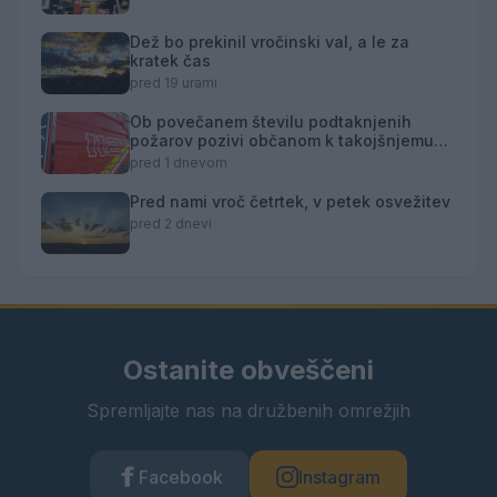
Dež bo prekinil vročinski val, a le za
kratek čas
pred 19 urami
Ob povečanem številu podtaknjenih
požarov pozivi občanom k takojšnjemu
obveščanju policije
pred 1 dnevom
Pred nami vroč četrtek, v petek osvežitev
pred 2 dnevi
Ostanite obveščeni
Spremljajte nas na družbenih omrežjih
Facebook
Instagram