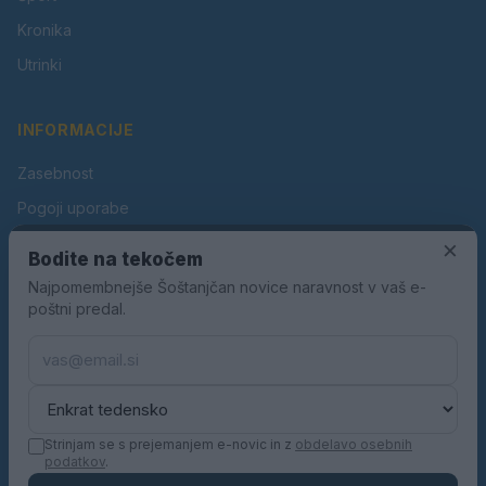
Kronika
Utrinki
INFORMACIJE
Zasebnost
Pogoji uporabe
Piškotki
×
Bodite na tekočem
Oglaševanje
Najpomembnejše Šoštanjčan novice naravnost v vaš e-
poštni predal.
Kontakt
Pravila nagradnih iger
Pravila volilne kampanje
Strinjam se s prejemanjem e-novic in z
obdelavo osebnih
podatkov
.
© 2026 Šoštanjčan. Vse pravice pridržane.