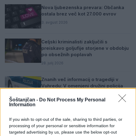
Nova ljubezenska prevara: Občanka
ostala brez več kot 27.000 evrov
3. avgust 2026
Celjski kriminalisti zaključili s
preiskavo goljufije storjene v obdobju
po obsežnih poplavah
28. julij 2026
Znanih več informacij o tragediji v
Vuhredu: V omenjeni družini policija
doslej še nikoli ni posredovala
Šoštanjčan -
Do Not Process My Personal
20. julij 2026
Information
Tragedija v Vuhredu: Po umoru 36-
If you wish to opt-out of the sale, sharing to third parties, or
letne ženske policija intenzivno išče
processing of your personal or sensitive information for
osumljenca
targeted advertising by us, please use the below opt-out