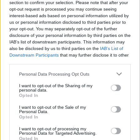
section to confirm your selection. Please note that after your
20. julij 2026
opt-out request is processed you may continue seeing
interest-based ads based on personal information utilized by
us or personal information disclosed to third parties prior to
your opt-out. You may separately opt-out of the further
disclosure of your personal information by third parties on the
Opozorilo:
Po 297. členu Kazenskega zakonika je
IAB’s list of downstream participants. This information may
also be disclosed by us to third parties on the
posameznik kazensko odgovoren za javno spodbujanje
IAB’s List of
Downstream Participants
that may further disclose it to other
sovraštva, nasilja ali nestrpnosti. Komentarji z žaljivimi,
third parties.
rasističnimi, diskriminatornimi ali nezakonitimi vsebinami
bodo odstranjeni.
Pravila komentiranja →
Personal Data Processing Opt Outs
I want to opt-out of the Sharing of my
Failed to fetch
personal data.
Opted In
Najbolj brano
I want to opt-out of the Sale of my
Personal Data.
Občina Šoštanj je pričela z obnovo vodovoda in
1
Opted In
kanalizacije na območju Penšek v Florjanu
I want to opt-out of processing my
(VIDEO) "Mislil sem, da je konec": Lastnik
2
Personal Data for Targeted Advertising.
velenjske picerije o padcu s padalom na
Opted In
Hrvaškem