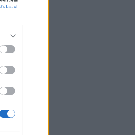
 downstream
B’s List of
podjetje