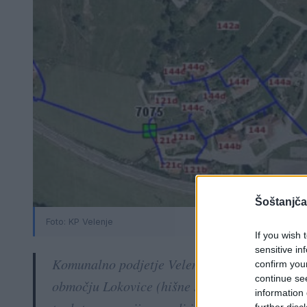
Šoštanjča
Foto: KP Velenje
If you wish 
sensitive in
Komunalno podjetje Velenje obvešča vse končn
confirm you
continue se
območju Lokovice (hišne številke 123, 124, 136,
information 