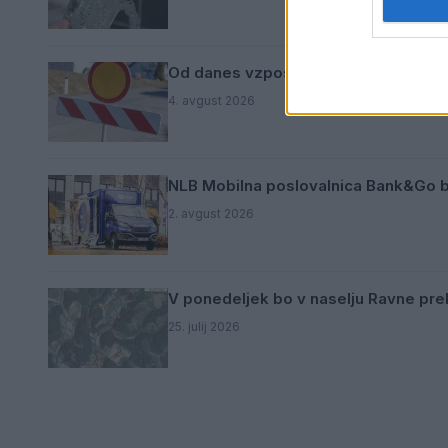
Od danes vzpostavljena popolna za
4. avgust 2026
NLB Mobilna poslovalnica Bank&Go bo
2. avgust 2026
V ponedeljek bo v naselju Ravne pr
25. julij 2026