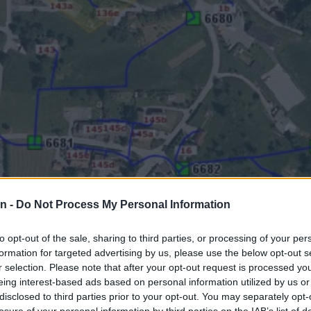
n -
Do Not Process My Personal Information
to opt-out of the sale, sharing to third parties, or processing of your per
formation for targeted advertising by us, please use the below opt-out s
e uporabnike, da bo v sredo, 9. 7., med 8.00 in 12.00 
r selection. Please note that after your opt-out request is processed y
eing interest-based ads based on personal information utilized by us or
 a, b, c, 138, 139, 140, 141, 143, b, c, d, e, f) prekin
disclosed to third parties prior to your opt-out. You may separately opt-