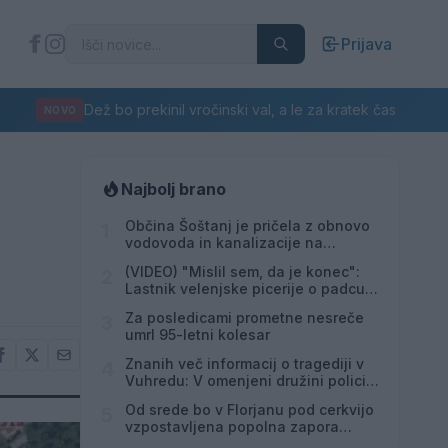
Prijava
Dež bo prekinil vročinski val, a le za kratek čas
NOVO
Najbolj brano
Občina Šoštanj je pričela z obnovo
1
vodovoda in kanalizacije na
območju Penšek v Florjanu
(VIDEO) "Mislil sem, da je konec":
2
Lastnik velenjske picerije o padcu s
padalom na Hrvaškem
Za posledicami prometne nesreče
3
umrl 95-letni kolesar
Znanih več informacij o tragediji v
4
Vuhredu: V omenjeni družini policija
doslej še nikoli ni posredovala
Od srede bo v Florjanu pod cerkvijo
5
vzpostavljena popolna zapora
ceste