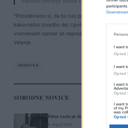
toplotne energije zaradi izvajanja nujnih vzd
further disc
participants
Downstream 
"Prizadevamo si, da bo čas prekinitve čim krajši in 
kakovostno izvedbo del. Upoštevajte, da gre za p
vremenskih razmer ali nepredvidenih okoliščin po
Persona
Velenje.
I want t
Opted 
OBVESTILA
I want t
Opted 
I want 
Advertis
Opted 
SORODNE NOVICE
I want t
of my P
was col
Pitna voda je dragocen vir – uporabl
Opted 
5. avgust 2026