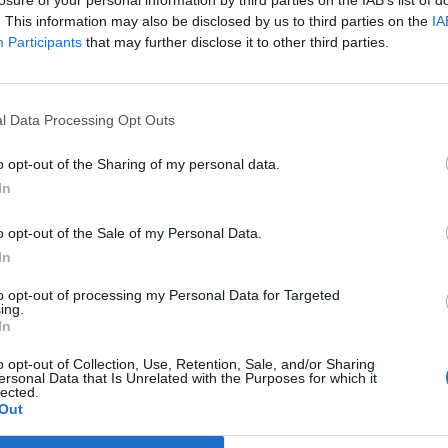
rževalnih del na omrežju.
losure of your personal information by third parties on the IAB’s list of
. This information may also be disclosed by us to third parties on the
IA
Participants
that may further disclose it to other third parties.
bo trajal le toliko, kolikor je nujno potrebno za varno in
redviden časovni okvir, ki se lahko v primeru neugodnih
daljša oziroma spremeni," še sporočajo iz Komunalnega 
l Data Processing Opt Outs
o opt-out of the Sharing of my personal data.
In
o opt-out of the Sale of my Personal Data.
In
to opt-out of processing my Personal Data for Targeted
ing.
In
o opt-out of Collection, Use, Retention, Sale, and/or Sharing
ersonal Data that Is Unrelated with the Purposes for which it
lected.
jajmo jo preudarno
Out