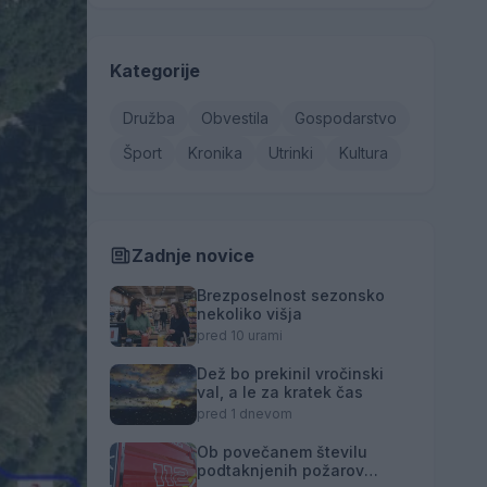
Kategorije
Družba
Obvestila
Gospodarstvo
Šport
Kronika
Utrinki
Kultura
Zadnje novice
Brezposelnost sezonsko
nekoliko višja
pred 10 urami
Dež bo prekinil vročinski
val, a le za kratek čas
pred 1 dnevom
Ob povečanem številu
podtaknjenih požarov