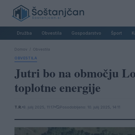
Družba
Obvestila
Gospodarstvo
Šport
K
Domov
/
Obvestila
OBVESTILA
Jutri bo na območju Lo
toplotne energije
T.R.
8. julij 2025, 11:17
Posodobljeno: 10. julij 2025, 14:11