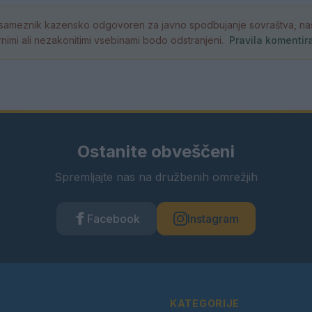
ameznik kazensko odgovoren za javno spodbujanje sovraštva, nasil
atornimi ali nezakonitimi vsebinami bodo odstranjeni.
Pravila komentir
Ostanite obveščeni
Spremljajte nas na družbenih omrežjih
Facebook
Instagram
KATEGORIJE