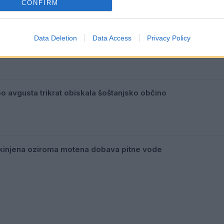
CONFIRM
pora ceste na odcepu Zep-Vrabič v Skornem
Data Deletion
Data Access
Privacy Policy
 avgusta trikrat obiskala šoštanjsko občino
ekinjena oziroma motena dobava pitne vode