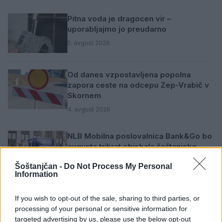
Pitna voda je dragocen vir –
uporabljajmo jo preudarno
5. avgust 2026
Od danes vzpostavljena popolna
zapora ceste na odcepu Zep-Vrabič v
Skornem
4. avgust 2026
NLB Mobilna poslovalnica Bank&Go bo
avgusta trikrat obiskala šoštanjsko
občino
Šoštanjčan -
Do Not Process My Personal
2. avgust 2026
Information
V ponedeljek bo v naselju Ravne
If you wish to opt-out of the sale, sharing to third parties, or
prekinjena oziroma motena dobava
processing of your personal or sensitive information for
pitne vode
targeted advertising by us, please use the below opt-out