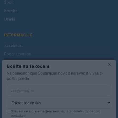
Šport
Kronika
Utrinki
INFORMACIJE
Zasebnost
Pogoji uporabe
×
Piškotki
Bodite na tekočem
Oglaševanje
Najpomembnejše Šoštanjčan novice naravnost v vaš e-
poštni predal.
Kontakt
Pravila nagradnih iger
Pravila volilne kampanje
Strinjam se s prejemanjem e-novic in z
obdelavo osebnih
podatkov
.