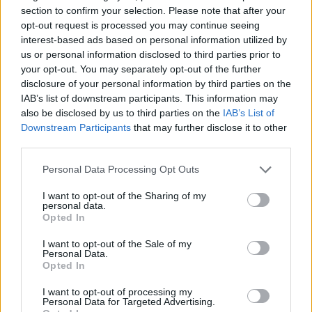
section to confirm your selection. Please note that after your
25. julij 2026
opt-out request is processed you may continue seeing
interest-based ads based on personal information utilized by
us or personal information disclosed to third parties prior to
your opt-out. You may separately opt-out of the further
disclosure of your personal information by third parties on the
IAB’s list of downstream participants. This information may
Opozorilo:
Po 297. členu Kazenskega zakonika je
also be disclosed by us to third parties on the
IAB’s List of
posameznik kazensko odgovoren za javno spodbujanje
Downstream Participants
that may further disclose it to other
sovraštva, nasilja ali nestrpnosti. Komentarji z žaljivimi,
third parties.
rasističnimi, diskriminatornimi ali nezakonitimi vsebinami
bodo odstranjeni.
Pravila komentiranja →
Personal Data Processing Opt Outs
I want to opt-out of the Sharing of my
personal data.
Failed to fetch
Opted In
Najbolj brano
I want to opt-out of the Sale of my
Personal Data.
Občina Šoštanj je pričela z obnovo vodovoda in
Opted In
1
kanalizacije na območju Penšek v Florjanu
I want to opt-out of processing my
(VIDEO) "Mislil sem, da je konec": Lastnik
2
Personal Data for Targeted Advertising.
velenjske picerije o padcu s padalom na