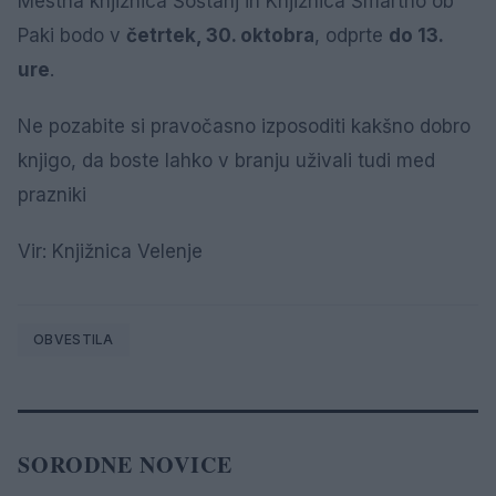
Mestna knjižnica Šoštanj in Knjižnica Šmartno ob
Paki bodo v
četrtek, 30. oktobra
, odprte
do 13.
ure
.
Ne pozabite si pravočasno izposoditi kakšno dobro
knjigo, da boste lahko v branju uživali tudi med
prazniki
Vir: Knjižnica Velenje
OBVESTILA
SORODNE NOVICE