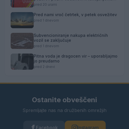
obveščanju policije
pred 20 urami
Pred nami vroč četrtek, v petek osvežitev
pred 1 dnevom
Subvencioniranje nakupa električnih
vozil se zaključuje
pred 1 dnevom
Pitna voda je dragocen vir – uporabljajmo
jo preudarno
pred 2 dnevi
Ostanite obveščeni
Spremljajte nas na družbenih omrežjih
Facebook
Instagram