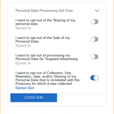
third parties.
prekinjena oziroma motena dobava
pitne vode
Personal Data Processing Opt Outs
25. julij 2026
I want to opt-out of the Sharing of my
personal data.
Opted In
I want to opt-out of the Sale of my
Personal Data.
Opted In
Opozorilo:
Po 297. členu Kazenskega zakonika je
posameznik kazensko odgovoren za javno spodbujanje
I want to opt-out of processing my
Personal Data for Targeted Advertising.
sovraštva, nasilja ali nestrpnosti. Komentarji z žaljivimi,
Opted In
rasističnimi, diskriminatornimi ali nezakonitimi vsebinami
bodo odstranjeni.
Pravila komentiranja →
I want to opt-out of Collection, Use,
Retention, Sale, and/or Sharing of my
Personal Data that Is Unrelated with the
Purposes for which it was collected.
Failed to fetch
Opted Out
CONFIRM
Najbolj brano
Občina Šoštanj je pričela z obnovo vodovoda in
1
kanalizacije na območju Penšek v Florjanu