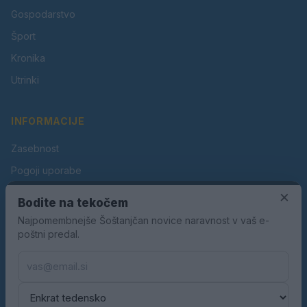
Gospodarstvo
Šport
Kronika
Utrinki
INFORMACIJE
Zasebnost
Pogoji uporabe
Piškotki
×
Bodite na tekočem
Oglaševanje
Najpomembnejše Šoštanjčan novice naravnost v vaš e-
poštni predal.
Kontakt
Pravila nagradnih iger
Pravila volilne kampanje