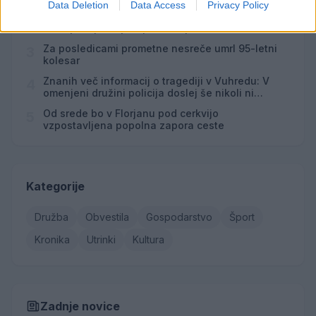
Data Deletion
Data Access
Privacy Policy
(VIDEO) "Mislil sem, da je konec": Lastnik
2
velenjske picerije o padcu s padalom na
Hrvaškem
Za posledicami prometne nesreče umrl 95-letni
3
kolesar
Znanih več informacij o tragediji v Vuhredu: V
4
omenjeni družini policija doslej še nikoli ni
posredovala
Od srede bo v Florjanu pod cerkvijo
5
vzpostavljena popolna zapora ceste
Kategorije
Družba
Obvestila
Gospodarstvo
Šport
Kronika
Utrinki
Kultura
Zadnje novice