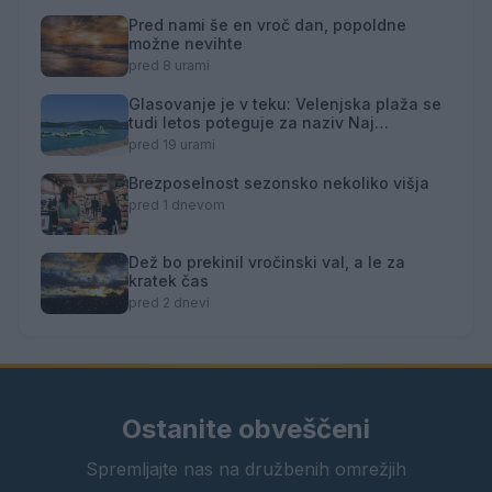
Pred nami še en vroč dan, popoldne
možne nevihte
pred 8 urami
Glasovanje je v teku: Velenjska plaža se
tudi letos poteguje za naziv Naj
kopališče
pred 19 urami
Brezposelnost sezonsko nekoliko višja
pred 1 dnevom
Dež bo prekinil vročinski val, a le za
kratek čas
pred 2 dnevi
Ostanite obveščeni
Spremljajte nas na družbenih omrežjih