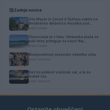
Zadnje novice
Vila Mayer in Zavod 4 Šoštanj vabita na
dvodnevno delavnico mozaika pod
mentorstvom Mojce Marije Černivšek
pred 3 urami
Glasovanje je v teku: Velenjska plaža se
tudi letos poteguje za naziv Naj
kopališče
pred 3 urami
Brezposelnost sezonsko nekoliko višja
pred 1 dnevom
Dež bo prekinil vročinski val, a le za
kratek čas
pred 1 dnevom
Ostanite obveščeni