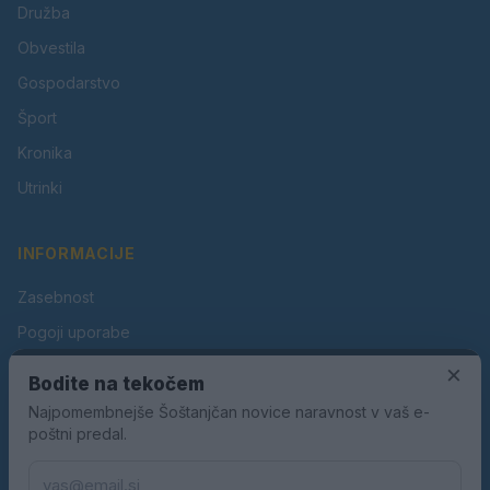
Družba
Obvestila
Gospodarstvo
Šport
Kronika
Utrinki
INFORMACIJE
Zasebnost
Pogoji uporabe
Piškotki
×
Bodite na tekočem
Oglaševanje
Najpomembnejše Šoštanjčan novice naravnost v vaš e-
poštni predal.
Kontakt
Pravila nagradnih iger