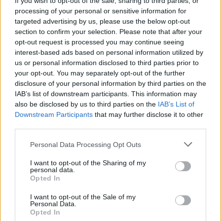
If you wish to opt-out of the sale, sharing to third parties, or
processing of your personal or sensitive information for
targeted advertising by us, please use the below opt-out
V ponedeljek bo v naselju Ravne
section to confirm your selection. Please note that after your
prekinjena oziroma motena dobava
opt-out request is processed you may continue seeing
pitne vode
interest-based ads based on personal information utilized by
25. julij 2026
us or personal information disclosed to third parties prior to
your opt-out. You may separately opt-out of the further
disclosure of your personal information by third parties on the
IAB’s list of downstream participants. This information may
also be disclosed by us to third parties on the
IAB’s List of
Downstream Participants
that may further disclose it to other
Opozorilo:
Po 297. členu Kazenskega zakonika je
third parties.
posameznik kazensko odgovoren za javno spodbujanje
sovraštva, nasilja ali nestrpnosti. Komentarji z žaljivimi,
Personal Data Processing Opt Outs
rasističnimi, diskriminatornimi ali nezakonitimi vsebinami
I want to opt-out of the Sharing of my
bodo odstranjeni.
Pravila komentiranja →
personal data.
Opted In
Failed to fetch
I want to opt-out of the Sale of my
Personal Data.
Opted In
Najbolj brano