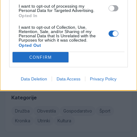
I want to opt-out of processing my
Občina Šoštanj je pričela z obnovo vodovoda in
1
Personal Data for Targeted Advertising.
kanalizacije na območju Penšek v Florjanu
Opted In
(VIDEO) "Mislil sem, da je konec": Lastnik
2
I want to opt-out of Collection, Use,
velenjske picerije o padcu s padalom na
Retention, Sale, and/or Sharing of my
Hrvaškem
Personal Data that Is Unrelated with the
Za posledicami prometne nesreče umrl 95-letni
3
Purposes for which it was collected.
kolesar
Opted Out
Znanih več informacij o tragediji v Vuhredu: V
4
omenjeni družini policija doslej še nikoli ni
CONFIRM
posredovala
Od srede bo v Florjanu pod cerkvijo
5
vzpostavljena popolna zapora ceste
Data Deletion
Data Access
Privacy Policy
Kategorije
Družba
Obvestila
Gospodarstvo
Šport
Kronika
Utrinki
Kultura