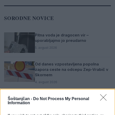
SORODNE NOVICE
Pitna voda je dragocen vir –
uporabljajmo jo preudarno
5. avgust 2026
Od danes vzpostavljena popolna
zapora ceste na odcepu Zep-Vrabič v
Skornem
4. avgust 2026
NLB Mobilna poslovalnica Bank&Go bo
Šoštanjčan -
Do Not Process My Personal
avgusta trikrat obiskala šoštanjsko
Information
občino
2. avgust 2026