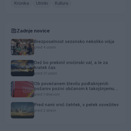
Kronika
Utrinki
Kultura
Zadnje novice
Brezposelnost sezonsko nekoliko višja
pred 4 urami
Dež bo prekinil vročinski val, a le za
kratek čas
pred 21 urami
Ob povečanem številu podtaknjenih
požarov pozivi občanom k takojšnjemu
obveščanju policije
pred 1 dnevom
Pred nami vroč četrtek, v petek osvežitev
pred 2 dnevi