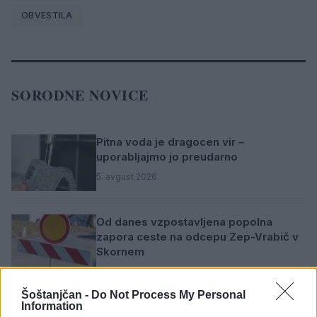
OBVESTILA
SORODNE NOVICE
Pitna voda je dragocen vir –
uporabljajmo jo preudarno
5. avgust 2026
Od danes vzpostavljena popolna
zapora ceste na odcepu Zep-Vrabič v
Skornem
4. avgust 2026
Šoštanjčan -
Do Not Process My Personal
Information
NLB Mobilna poslovalnica Bank&Go bo