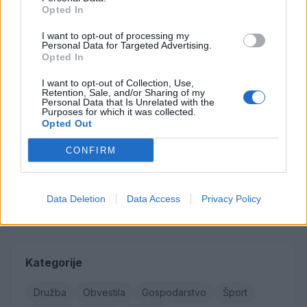
Failed to fetch
Opted In
I want to opt-out of processing my
Najbolj brano
Personal Data for Targeted Advertising.
Opted In
Občina Šoštanj je pričela z obnovo vodovoda in
1
kanalizacije na območju Penšek v Florjanu
I want to opt-out of Collection, Use,
Retention, Sale, and/or Sharing of my
(VIDEO) "Mislil sem, da je konec": Lastnik
2
Personal Data that Is Unrelated with the
velenjske picerije o padcu s padalom na
Purposes for which it was collected.
Hrvaškem
Opted Out
Za posledicami prometne nesreče umrl 95-letni
3
kolesar
CONFIRM
Znanih več informacij o tragediji v Vuhredu: V
4
omenjeni družini policija doslej še nikoli ni
posredovala
Od srede bo v Florjanu pod cerkvijo
5
Data Deletion
Data Access
Privacy Policy
vzpostavljena popolna zapora ceste
Kategorije
Družba
Obvestila
Gospodarstvo
Šport