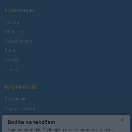
KATEGORIJE
Družba
Obvestila
Gospodarstvo
Šport
Kronika
Utrinki
INFORMACIJE
Zasebnost
Pogoji uporabe
×
Piškotki
Bodite na tekočem
Oglaševanje
Najpomembnejše Šoštanjčan novice naravnost v vaš e-