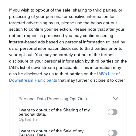
avgusta trikrat obiskala šoštanjsko
občino
If you wish to opt-out of the sale, sharing to third parties, or
processing of your personal or sensitive information for
2. avgust 2026
targeted advertising by us, please use the below opt-out
section to confirm your selection. Please note that after your
V ponedeljek bo v naselju Ravne
opt-out request is processed you may continue seeing
prekinjena oziroma motena dobava
interest-based ads based on personal information utilized by
pitne vode
us or personal information disclosed to third parties prior to
your opt-out. You may separately opt-out of the further
25. julij 2026
disclosure of your personal information by third parties on the
IAB’s list of downstream participants. This information may
also be disclosed by us to third parties on the
IAB’s List of
Downstream Participants
that may further disclose it to other
third parties.
Opozorilo:
Po 297. členu Kazenskega zakonika je
Personal Data Processing Opt Outs
posameznik kazensko odgovoren za javno spodbujanje
sovraštva, nasilja ali nestrpnosti. Komentarji z žaljivimi,
I want to opt-out of the Sharing of my
rasističnimi, diskriminatornimi ali nezakonitimi vsebinami
personal data.
Opted In
bodo odstranjeni.
Pravila komentiranja →
I want to opt-out of the Sale of my
Personal Data.