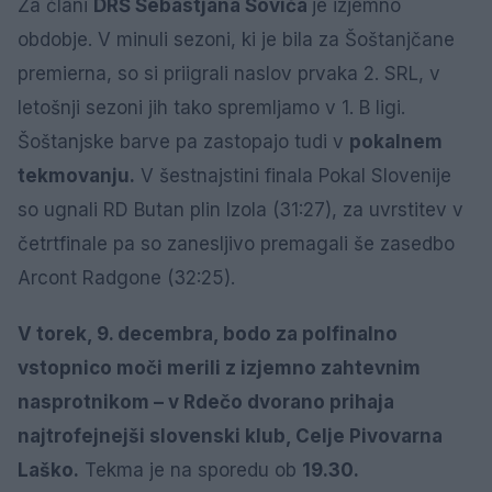
Za člani
DRŠ Sebastjana Soviča
je izjemno
obdobje. V minuli sezoni, ki je bila za Šoštanjčane
premierna, so si priigrali naslov prvaka 2. SRL, v
letošnji sezoni jih tako spremljamo v 1. B ligi.
Šoštanjske barve pa zastopajo tudi v
pokalnem
tekmovanju.
V šestnajstini finala Pokal Slovenije
so ugnali RD Butan plin Izola (31:27), za uvrstitev v
četrtfinale pa so zanesljivo premagali še zasedbo
Arcont Radgone (32:25).
V torek, 9. decembra, bodo za polfinalno
vstopnico moči merili z izjemno zahtevnim
nasprotnikom – v Rdečo dvorano prihaja
najtrofejnejši slovenski klub, Celje Pivovarna
Laško.
Tekma je na sporedu ob
19.30.