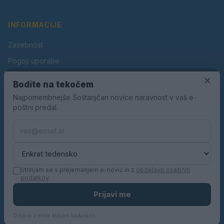
INFORMACIJE
Zasebnost
Pogoji uporabe
Piškotki
×
Bodite na tekočem
Oglaševanje
Najpomembnejše Šoštanjčan novice naravnost v vaš e-
poštni predal.
Kontakt
Pravila nagradnih iger
Pravila volilne kampanje
Strinjam se s prejemanjem e-novic in z
obdelavo osebnih
podatkov
.
© 2026 Šoštanjčan. Vse pravice pridržane.
Prijavi me
KN MEDIA d.o.o.
Odjava z enim klikom kadarkoli.