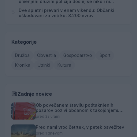
omenjeni družini policija doslej še nikoli ni
posredovala
Dve spletni prevari v enem vikendu: Občanki
5
oškodovani za več kot 8.200 evrov
Kategorije
Družba
Obvestila
Gospodarstvo
Šport
Kronika
Utrinki
Kultura
Zadnje novice
Ob povečanem številu podtaknjenih
požarov pozivi občanom k takojšnjemu
obveščanju policije
pred 22 urami
Pred nami vroč četrtek, v petek osvežitev
pred 1 dnevom