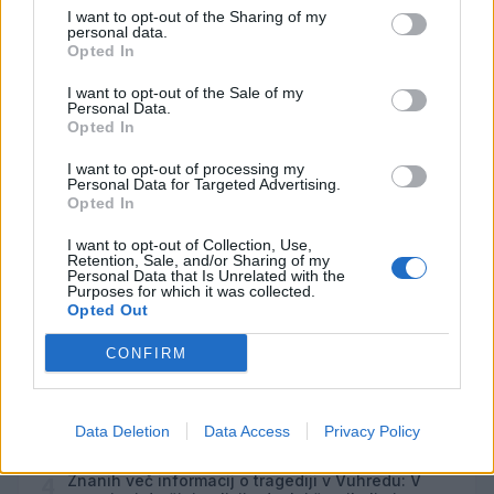
I want to opt-out of the Sharing of my
personal data.
Opted In
Opozorilo:
Po 297. členu Kazenskega zakonika je
I want to opt-out of the Sale of my
posameznik kazensko odgovoren za javno spodbujanje
Personal Data.
sovraštva, nasilja ali nestrpnosti. Komentarji z žaljivimi,
Opted In
rasističnimi, diskriminatornimi ali nezakonitimi vsebinami
bodo odstranjeni.
Pravila komentiranja →
I want to opt-out of processing my
Personal Data for Targeted Advertising.
Opted In
Failed to fetch
I want to opt-out of Collection, Use,
Retention, Sale, and/or Sharing of my
Personal Data that Is Unrelated with the
Najbolj brano
Purposes for which it was collected.
Opted Out
Občina Šoštanj je pričela z obnovo vodovoda in
1
kanalizacije na območju Penšek v Florjanu
CONFIRM
(VIDEO) "Mislil sem, da je konec": Lastnik
2
velenjske picerije o padcu s padalom na
Hrvaškem
Za posledicami prometne nesreče umrl 95-letni
3
Data Deletion
Data Access
Privacy Policy
kolesar
Znanih več informacij o tragediji v Vuhredu: V
4