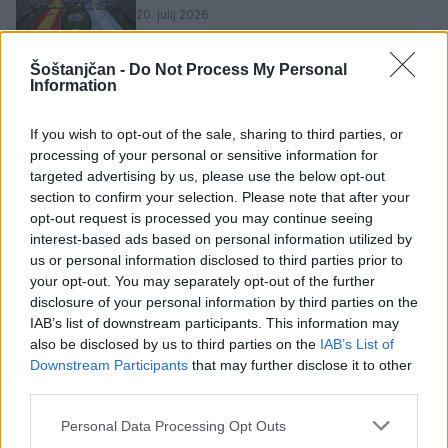
20. julij 2026
Šoštanjčan -
Do Not Process My Personal
Pogačar prevzel pobudo že na začetku
Information
Toura, tekmecem pa pokazal, da je
pripravljen
If you wish to opt-out of the sale, sharing to third parties, or
7. julij 2026
processing of your personal or sensitive information for
targeted advertising by us, please use the below opt-out
section to confirm your selection. Please note that after your
Prenovljeno igrišče v Florjanu gostilo
opt-out request is processed you may continue seeing
prvi turnir v odbojki na mivki
interest-based ads based on personal information utilized by
21. junij 2026
us or personal information disclosed to third parties prior to
your opt-out. You may separately opt-out of the further
disclosure of your personal information by third parties on the
(FOTO in VIDEO) Kolesarski praznik v
IAB’s list of downstream participants. This information may
Šaleški dolini: Začela se je 32. Dirka po
also be disclosed by us to third parties on the
IAB’s List of
Sloveniji
Downstream Participants
that may further disclose it to other
third parties.
17. junij 2026
Personal Data Processing Opt Outs