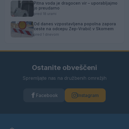
Pitna voda je dragocen vir – uporabljajmo
jo preudarno
pred 18 urami
Od danes vzpostavljena popolna zapora
ceste na odcepu Zep-Vrabič v Skornem
pred 1 dnevom
Ostanite obveščeni
Spremljajte nas na družbenih omrežjih
Facebook
Instagram