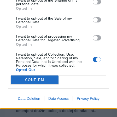
I want to opt-out of the Sharing of my
personal data.
Opted In
Opozorilo:
Po 297. členu Kazenskega zakonika je
posameznik kazensko odgovoren za javno spodbujanje
I want to opt-out of the Sale of my
sovraštva, nasilja ali nestrpnosti. Komentarji z žaljivimi,
Personal Data.
rasističnimi, diskriminatornimi ali nezakonitimi vsebinami
Opted In
bodo odstranjeni.
Pravila komentiranja →
I want to opt-out of processing my
Personal Data for Targeted Advertising.
Opted In
Failed to fetch
I want to opt-out of Collection, Use,
Retention, Sale, and/or Sharing of my
Najbolj brano
Personal Data that Is Unrelated with the
Purposes for which it was collected.
Opted Out
Občina Šoštanj je pričela z obnovo vodovoda in
1
kanalizacije na območju Penšek v Florjanu
CONFIRM
(VIDEO) "Mislil sem, da je konec": Lastnik
2
velenjske picerije o padcu s padalom na
Hrvaškem
Za posledicami prometne nesreče umrl 95-letni
3
Data Deletion
Data Access
Privacy Policy
kolesar
Znanih več informacij o tragediji v Vuhredu: V
4
omenjeni družini policija doslej še nikoli ni
posredovala