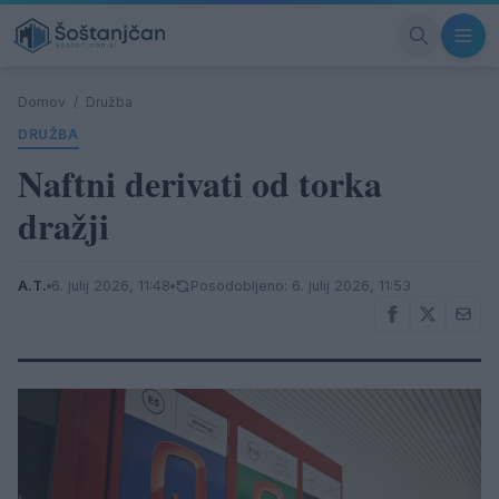
Domov
/
Družba
DRUŽBA
Naftni derivati od torka
dražji
A.T.
6. julij 2026, 11:48
Posodobljeno: 6. julij 2026, 11:53