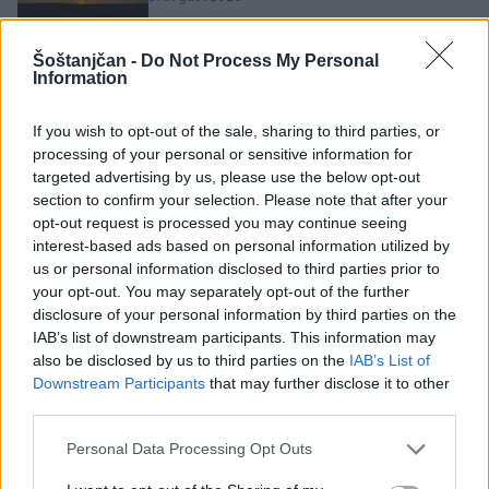
Šoštanjčan -
Do Not Process My Personal
Subvencioniranje nakupa električnih
Information
vozil se zaključuje
5. avgust 2026
If you wish to opt-out of the sale, sharing to third parties, or
processing of your personal or sensitive information for
targeted advertising by us, please use the below opt-out
Zavod za kulturo, šport, turizem in
section to confirm your selection. Please note that after your
mlade Šoštanj vabi na voden ogled
opt-out request is processed you may continue seeing
Mornove zijalke
interest-based ads based on personal information utilized by
4. avgust 2026
us or personal information disclosed to third parties prior to
your opt-out. You may separately opt-out of the further
disclosure of your personal information by third parties on the
ARSO: Rdeče opozorilo zaradi vročine
IAB’s list of downstream participants. This information may
za večino Slovenije
also be disclosed by us to third parties on the
IAB’s List of
4. avgust 2026
Downstream Participants
that may further disclose it to other
third parties.
Personal Data Processing Opt Outs