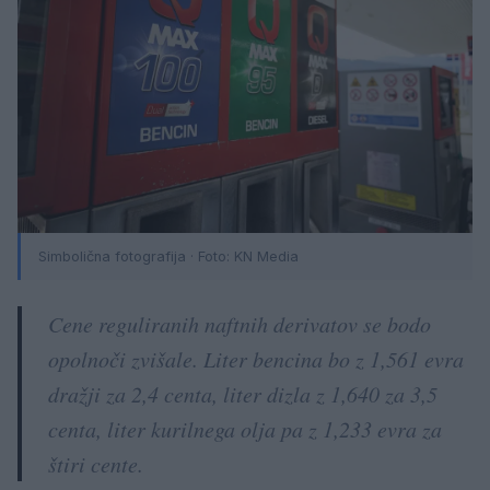
Simbolična fotografija · Foto:
KN Media
Cene reguliranih naftnih derivatov se bodo
opolnoči zvišale. Liter bencina bo z 1,561 evra
dražji za 2,4 centa, liter dizla z 1,640 za 3,5
centa, liter kurilnega olja pa z 1,233 evra za
štiri cente.