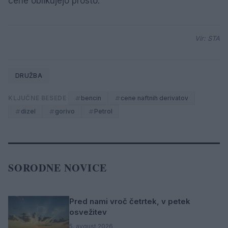
cene oblikujejo prosto.
Vir: STA
DRUŽBA
KLJUČNE BESEDE
bencin
cene naftnih derivatov
dizel
gorivo
Petrol
SORODNE NOVICE
Pred nami vroč četrtek, v petek
osvežitev
5. avgust 2026