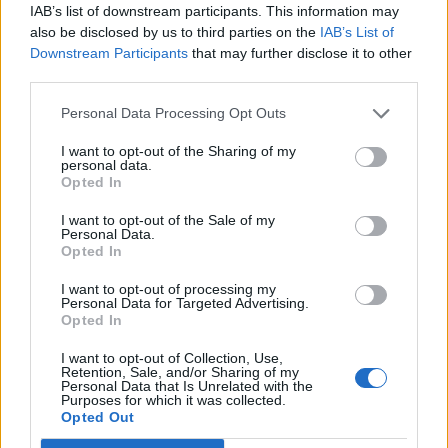
IAB’s list of downstream participants. This information may
skupine
,
also be disclosed by us to third parties on the
IAB’s List of
Downstream Participants
that may further disclose it to other
25-odstotni popust
na vse enotne vozovnice
third parties.
ob koncih tedna.
Personal Data Processing Opt Outs
Za podrobnosti o cenah vozovnic in enotni
I want to opt-out of the Sharing of my
personal data.
vozovnici javnega potniškega prometa obiščite
Opted In
spletno stran
prevoznika.
I want to opt-out of the Sale of my
Personal Data.
Opted In
Štrekna bus je odlična izbira za vse, ki si želijo na
I want to opt-out of processing my
brezskrben kolesarski izlet z lažjim povratkom iz
Personal Data for Targeted Advertising.
Opted In
ene najlepših kolesarskih poti v Sloveniji.
I want to opt-out of Collection, Use,
Retention, Sale, and/or Sharing of my
Personal Data that Is Unrelated with the
Purposes for which it was collected.
Vir: ŠTREKNA.SI
Opted Out