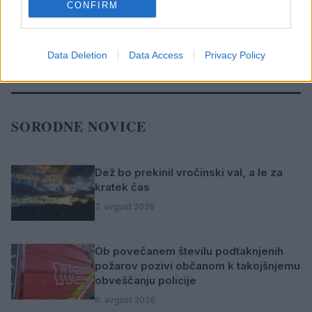
CONFIRM
DRUŽBA
KLJUČNE BESEDE
štrekna
štrekna bus
Data Deletion
Data Access
Privacy Policy
SORODNE NOVICE
Dež bo prekinil vročinski val, a le za
kratek čas
7. avgust 2026
Ob povečanem številu podtaknjenih
požarov pozivi občanom k takojšnjemu
obveščanju policije
6. avgust 2026