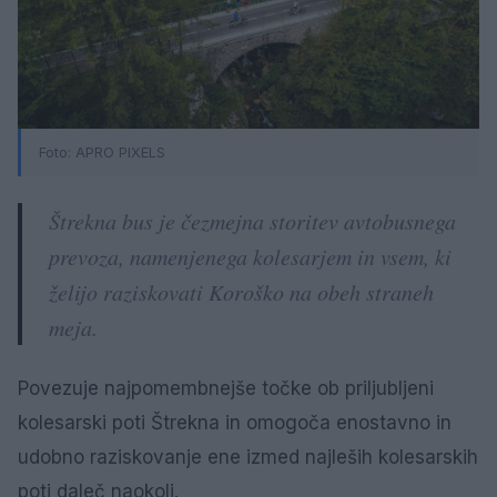
Foto: APRO PIXELS
Štrekna bus je čezmejna storitev avtobusnega
prevoza, namenjenega kolesarjem in vsem, ki
želijo raziskovati Koroško na obeh straneh
meja.
Povezuje najpomembnejše točke ob priljubljeni
kolesarski poti Štrekna in omogoča enostavno in
udobno raziskovanje ene izmed najleših kolesarskih
poti daleč naokoli.