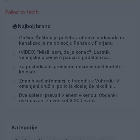
Failed to fetch
Najbolj brano
Občina Šoštanj je pričela z obnovo vodovoda in
1
kanalizacije na območju Penšek v Florjanu
(VIDEO) "Mislil sem, da je konec": Lastnik
2
velenjske picerije o padcu s padalom na
Hrvaškem
Za posledicami prometne nesreče umrl 95-letni
3
kolesar
Znanih več informacij o tragediji v Vuhredu: V
4
omenjeni družini policija doslej še nikoli ni
posredovala
Dve spletni prevari v enem vikendu: Občanki
5
oškodovani za več kot 8.200 evrov
Kategorije