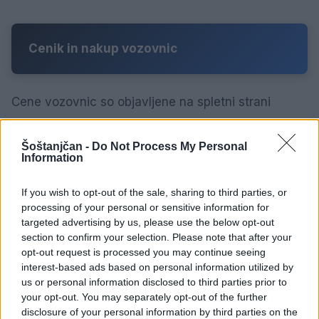
Cenik in nakup vozovnic
Cene vozovnic so objavljene na spletni strani
prevoznika
Nomago
, kjer lahko vozovnico tudi
kupite. Vozovnice pa so na voljo tudi neposredno
Šoštanjčan -
Do Not Process My Personal
Information
pri vozniku na avtobusu.
If you wish to opt-out of the sale, sharing to third parties, or
processing of your personal or sensitive information for
Tudi v letošnji sezoni veljajo ugodnosti za
targeted advertising by us, please use the below opt-out
section to confirm your selection. Please note that after your
potnike v medkrajevnem avtobusnem
opt-out request is processed you may continue seeing
prometu, med drugim:
interest-based ads based on personal information utilized by
us or personal information disclosed to third parties prior to
your opt-out. You may separately opt-out of the further
disclosure of your personal information by third parties on the
ugodnejše
vikend vozovnice za družine in