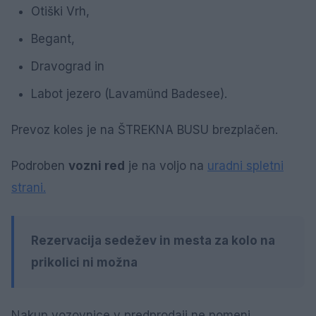
Otiški Vrh,
Begant,
Dravograd in
Labot jezero (Lavamünd Badesee).
Prevoz koles je na ŠTREKNA BUSU brezplačen.
Podroben
vozni red
je na voljo na
uradni spletni
strani.
Rezervacija sedežev in mesta za kolo na
prikolici ni možna
Nakup vozovnice v predprodaji ne pomeni