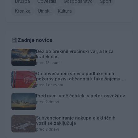
Družba
Obvestila
Gospodarstvo
Šport
Kronika
Utrinki
Kultura
Zadnje novice
Dež bo prekinil vročinski val, a le za
kratek čas
pred 13 urami
Ob povečanem številu podtaknjenih
požarov pozivi občanom k takojšnjemu
obveščanju policije
pred 1 dnevom
Pred nami vroč četrtek, v petek osvežitev
pred 2 dnevi
Subvencioniranje nakupa električnih
vozil se zaključuje
pred 2 dnevi