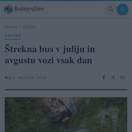
Domov
/
Družba
DRUŽBA
Štrekna bus v juliju in
avgustu vozi vsak dan
N.L.
5. julij 2026, 09:35