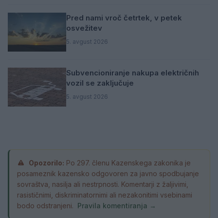
Pred nami vroč četrtek, v petek
osvežitev
5. avgust 2026
Subvencioniranje nakupa električnih
vozil se zaključuje
5. avgust 2026
Opozorilo:
Po 297. členu Kazenskega zakonika je
posameznik kazensko odgovoren za javno spodbujanje
sovraštva, nasilja ali nestrpnosti. Komentarji z žaljivimi,
rasističnimi, diskriminatornimi ali nezakonitimi vsebinami
bodo odstranjeni.
Pravila komentiranja →