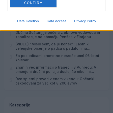
CONFIRM
Failed to fetch
Data Deletion
Data Access
Privacy Policy
Najbolj brano
Občina Šoštanj je pričela z obnovo vodovoda in
1
kanalizacije na območju Penšek v Florjanu
(VIDEO) "Mislil sem, da je konec": Lastnik
2
velenjske picerije o padcu s padalom na
Hrvaškem
Za posledicami prometne nesreče umrl 95-letni
3
kolesar
Znanih več informacij o tragediji v Vuhredu: V
4
omenjeni družini policija doslej še nikoli ni
posredovala
Dve spletni prevari v enem vikendu: Občanki
5
oškodovani za več kot 8.200 evrov
Kategorije