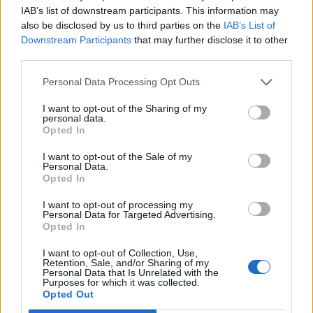
IAB’s list of downstream participants. This information may
NLB Mobilna poslovalnica Bank&Go bo
also be disclosed by us to third parties on the
IAB’s List of
avgusta trikrat obiskala šoštanjsko
Downstream Participants
that may further disclose it to other
občino
third parties.
2. avgust 2026
Personal Data Processing Opt Outs
V ponedeljek bo v naselju Ravne
I want to opt-out of the Sharing of my
prekinjena oziroma motena dobava
personal data.
Opted In
pitne vode
25. julij 2026
I want to opt-out of the Sale of my
Personal Data.
Opted In
I want to opt-out of processing my
Personal Data for Targeted Advertising.
Opted In
Opozorilo:
Po 297. členu Kazenskega zakonika je
I want to opt-out of Collection, Use,
posameznik kazensko odgovoren za javno spodbujanje
Retention, Sale, and/or Sharing of my
sovraštva, nasilja ali nestrpnosti. Komentarji z žaljivimi,
Personal Data that Is Unrelated with the
Purposes for which it was collected.
rasističnimi, diskriminatornimi ali nezakonitimi vsebinami
Opted Out
bodo odstranjeni.
Pravila komentiranja →