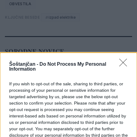
OBVESTILA
KLJUČNE BESEDE
izpad elektrike
SORODNE NOVICE
Šoštanjčan -
Do Not Process My Personal
Information
Pitna voda je dragocen vir –
uporabljajmo jo preudarno
If you wish to opt-out of the sale, sharing to third parties, or
5. avgust 2026
processing of your personal or sensitive information for
targeted advertising by us, please use the below opt-out
section to confirm your selection. Please note that after your
Od danes vzpostavljena popolna
opt-out request is processed you may continue seeing
zapora ceste na odcepu Zep-Vrabič v
interest-based ads based on personal information utilized by
Skornem
us or personal information disclosed to third parties prior to
4. avgust 2026
your opt-out. You may separately opt-out of the further
disclosure of your personal information by third parties on the