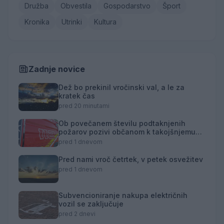
Družba
Obvestila
Gospodarstvo
Šport
Kronika
Utrinki
Kultura
Zadnje novice
Dež bo prekinil vročinski val, a le za
kratek čas
pred 20 minutami
Ob povečanem številu podtaknjenih
požarov pozivi občanom k takojšnjemu
obveščanju policije
pred 1 dnevom
Pred nami vroč četrtek, v petek osvežitev
pred 1 dnevom
Subvencioniranje nakupa električnih
vozil se zaključuje
pred 2 dnevi