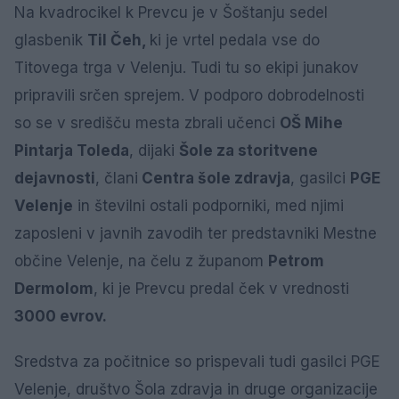
Na kvadrocikel k Prevcu je v Šoštanju sedel
glasbenik
Til Čeh,
ki je vrtel pedala vse do
Titovega trga v Velenju. Tudi tu so ekipi junakov
pripravili srčen sprejem. V podporo dobrodelnosti
so se v središču mesta zbrali učenci
OŠ Mihe
Pintarja Toleda
, dijaki
Šole za storitvene
dejavnosti
, člani
Centra šole zdravja
, gasilci
PGE
Velenje
in številni ostali podporniki, med njimi
zaposleni v javnih zavodih ter predstavniki Mestne
občine Velenje, na čelu z županom
Petrom
Dermolom
, ki je Prevcu predal ček v vrednosti
3000 evrov.
Sredstva za počitnice so prispevali tudi gasilci PGE
Velenje, društvo Šola zdravja in druge organizacije