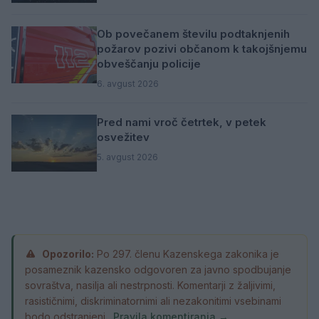
Ob povečanem številu podtaknjenih
požarov pozivi občanom k takojšnjemu
obveščanju policije
6. avgust 2026
Pred nami vroč četrtek, v petek
osvežitev
5. avgust 2026
Opozorilo:
Po 297. členu Kazenskega zakonika je
posameznik kazensko odgovoren za javno spodbujanje
sovraštva, nasilja ali nestrpnosti. Komentarji z žaljivimi,
rasističnimi, diskriminatornimi ali nezakonitimi vsebinami
bodo odstranjeni.
Pravila komentiranja →