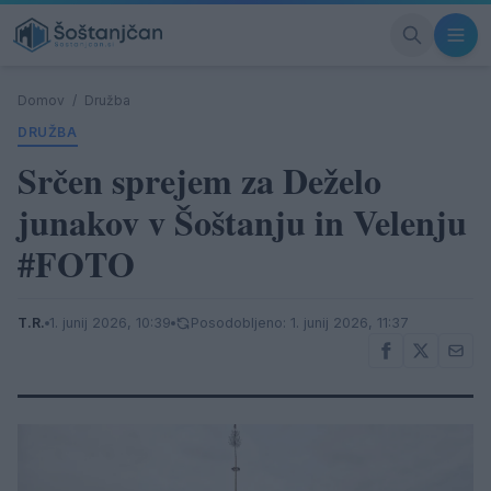
Domov
/
Družba
DRUŽBA
Srčen sprejem za Deželo
junakov v Šoštanju in Velenju
#FOTO
T.R.
1. junij 2026, 10:39
Posodobljeno: 1. junij 2026, 11:37