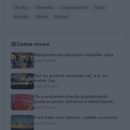
Družba
Obvestila
Gospodarstvo
Šport
Kronika
Utrinki
Kultura
Zadnje novice
Brezposelnost sezonsko nekoliko višja
pred 6 urami
Dež bo prekinil vročinski val, a le za
kratek čas
pred 23 urami
Ob povečanem številu podtaknjenih
požarov pozivi občanom k takojšnjemu
obveščanju policije
pred 2 dnevi
Pred nami vroč četrtek, v petek osvežitev
pred 2 dnevi