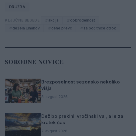
DRUŽBA
KLJUČNE BESEDE
akcija
dobrodelnost
dežela junakov
cene prevc
za počitnice otrok
SORODNE NOVICE
Brezposelnost sezonsko nekoliko
višja
8. avgust 2026
Dež bo prekinil vročinski val, a le za
kratek čas
7. avgust 2026