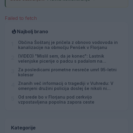
Failed to fetch
Najbolj brano
Občina Šoštanj je pričela z obnovo vodovoda in
1
kanalizacije na območju Penšek v Florjanu
(VIDEO) "Mislil sem, da je konec": Lastnik
2
velenjske picerije o padcu s padalom na
Hrvaškem
Za posledicami prometne nesreče umrl 95-letni
3
kolesar
Znanih več informacij o tragediji v Vuhredu: V
4
omenjeni družini policija doslej še nikoli ni
posredovala
Od srede bo v Florjanu pod cerkvijo
5
vzpostavljena popolna zapora ceste
Kategorije