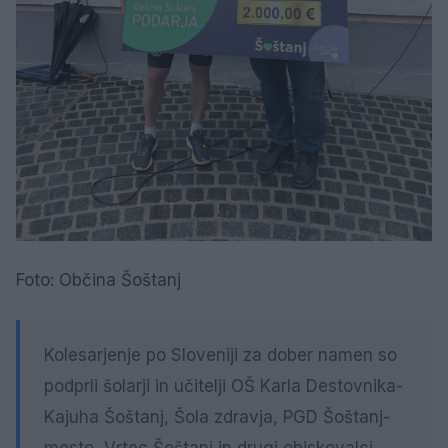
Foto: Občina Šoštanj
Kolesarjenje po Sloveniji za dober namen so
podprli šolarji in učitelji OŠ Karla Destovnika-
Kajuha Šoštanj, Šola zdravja, PGD Šoštanj-
mesto, Vrtec Šoštanj in drugi obiskovalci.