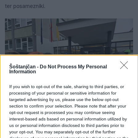
ter posamezniki.
Šoštanjčan -
Do Not Process My Personal
Information
If you wish to opt-out of the sale, sharing to third parties, or
processing of your personal or sensitive information for
targeted advertising by us, please use the below opt-out
section to confirm your selection. Please note that after your
opt-out request is processed you may continue seeing
interest-based ads based on personal information utilized by
us or personal information disclosed to third parties prior to
Dobrodelno ekipo sta na Titovem trgu pričakala
your opt-out. You may separately opt-out of the further
pevka
Alya
in komik
Uroš Kuzman
, ki sta se v