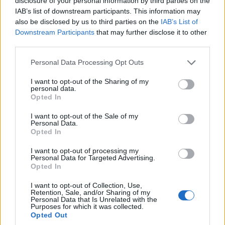
disclosure of your personal information by third parties on the
IAB’s list of downstream participants. This information may
nadaljevanju poti pridružila v kvadrociklu. Za
also be disclosed by us to third parties on the
IAB’s List of
glasbeno popestritev je poskrbel
Robert Goter
,
Downstream Participants
that may further disclose it to other
third parties.
svetovni rekorder v neprekinjenem igranju na
harmoniko.
Personal Data Processing Opt Outs
I want to opt-out of the Sharing of my
personal data.
"Junaki ste vsi vi, ki podpirate
Opted In
dobrodelnost," je v nagovoru poudaril
I want to opt-out of the Sale of my
Personal Data.
Cene Prevc
.
Opted In
I want to opt-out of processing my
Personal Data for Targeted Advertising.
Opted In
I want to opt-out of Collection, Use,
Retention, Sale, and/or Sharing of my
Personal Data that Is Unrelated with the
Purposes for which it was collected.
Opted Out