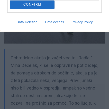
CONFIRM
Data Deletion
Data Access
Privacy Policy
Dobrodelno akcijo je začel voditelj Radia 1
Miha Deželak, ki se je odpravil na pot z idejo,
da pomaga otrokom do počitnic, akcija pa je
z leti pokazala nekaj večjega. Pravi junaki
niso bili vedno v ospredju, ampak so vedno
stali ob cesti in spremljali akcijo ter se
odzvali na prošnjo za pomoč. To so ljudje, ki