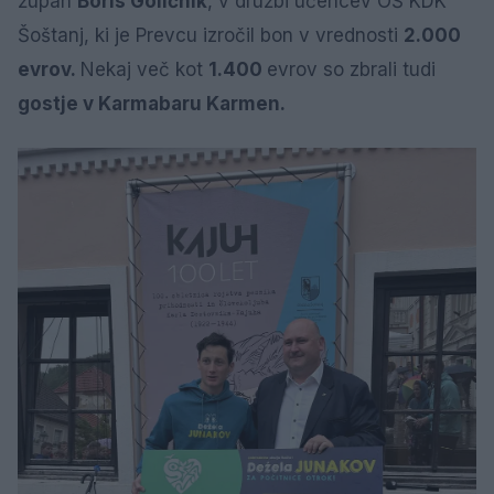
župan
Boris Goličnik
, v družbi učencev OŠ KDK
Šoštanj, ki je Prevcu izročil bon v vrednosti
2.000
evrov.
Nekaj več kot
1.400
evrov so zbrali tudi
gostje v Karmabaru Karmen.